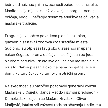
jednu od najznačajnijih svečanosti zajednice u naselju.
Manifestacija nije samo oživljavanje starog narodnog
običaja, nego i upečatljiv dokaz zajedništva te očuvanja
mađarske tradicije.
Program je započeo povorkom plesnih skupina,
glazbenih sastava i zborova kroz središte mjesta.
Sudionici su otplesali krug oko ukrašenog majpana,
nakon čega su, prema običaju, mladići jedan po jedan
sjekirom zarezivali deblo sve dok se golemo stablo nije
srušilo. Nakon plesanja oko majpana, posjetitelje je u
domu kulture čekao kulturno-umjetnički program.
Na svečanosti su nazočne pozdravili generalni konzul
Mađarske u Osijeku, János Magdó i izvršni predsjednik
Demokratske zajednice Mađara Hrvatske, Olivér
Matijević, istaknuvši važnost rada na očuvanju tradicije u