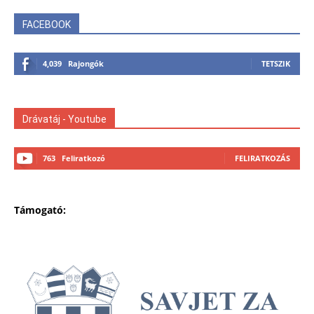
FACEBOOK
4,039
Rajongók
TETSZIK
Drávatáj - Youtube
763
Feliratkozó
FELIRATKOZÁS
Támogató: