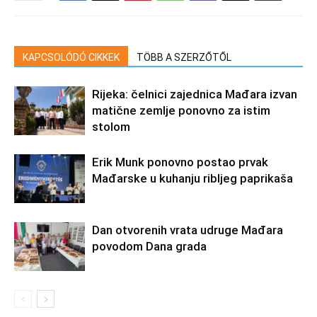
KAPCSOLÓDÓ CIKKEK
TÖBB A SZERZŐTŐL
Rijeka: čelnici zajednica Mađara izvan
matične zemlje ponovno za istim
stolom
Erik Munk ponovno postao prvak
Mađarske u kuhanju ribljeg paprikaša
Dan otvorenih vrata udruge Mađara
povodom Dana grada