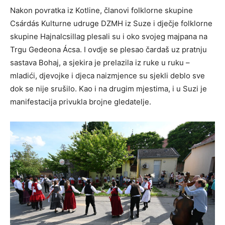
Nakon povratka iz Kotline, članovi folklorne skupine
Csárdás Kulturne udruge DZMH iz Suze i dječje folklorne
skupine Hajnalcsillag plesali su i oko svojeg majpana na
Trgu Gedeona Ácsa. I ovdje se plesao čardaš uz pratnju
sastava Bohaj, a sjekira je prelazila iz ruke u ruku –
mladići, djevojke i djeca naizmjence su sjekli deblo sve
dok se nije srušilo. Kao i na drugim mjestima, i u Suzi je
manifestacija privukla brojne gledatelje.