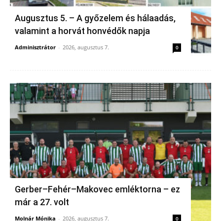
Augusztus 5. – A győzelem és hálaadás,
valamint a horvát honvédők napja
Adminisztrátor
-
2026, augusztus 7.
0
Gerber–Fehér–Makovec emléktorna – ez
már a 27. volt
Molnár Mónika
-
2026, augusztus 7.
0