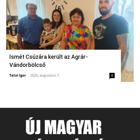
Ismét Csúzára került az Agrár-
Vándorbölcső
Tatai Igor
-
2026, augusztus 7.
0