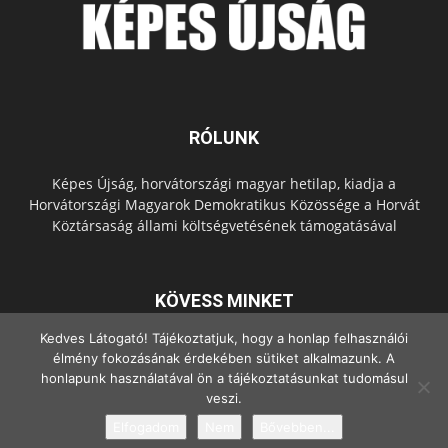
RÓLUNK
Képes Újság, horvátországi magyar hetilap, kiadja a
Horvátországi Magyarok Demokratikus Közössége a Horvát
Köztársaság állami költségvetésének támogatásával
KÖVESS MINKET
Kedves Látogató! Tájékoztatjuk, hogy a honlap felhasználói
élmény fokozásának érdekében sütiket alkalmazunk. A
honlapunk használatával ön a tájékoztatásunkat tudomásul
veszi.
Elfogadom
Nem
Bővebben...
© Copyright - 2022 Minden jog fenntartva.