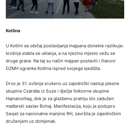
Kotlina
U Kotlini se običaj postavljanja majpana donekle razlikuje:
krošnja stabla se uklanja, a na njezino mjesto vežu se
druge grane. Na taj su način majpan postavili i članovi
DZMH ogranka Kotlina ispred svojega sjedišta.
Drvo je 31. svibnja srušeno uz zajednički nastup plesne
skupine Csárdás iz Suze i dječje folklorne skupine
Hajnalcsillag, dok je za glazbenu pratnju bio zadužen
mađarski sastav Bohaj. Manifestacija, koju je podupro
Savjet za nacionalne manjine RH, završila je zajedničkim
druženjem uz domjenak.