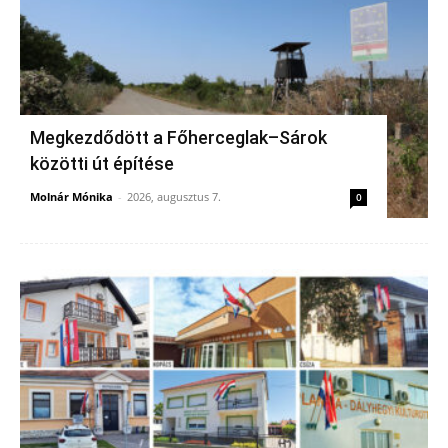
Megkezdődött a Főherceglak–Sárok
közötti út építése
Molnár Mónika
-
2026, augusztus 7.
0