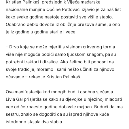
Kristian Palinkaš, predsjednik Vijeća mađarske
nacionalne manjine Općine Petlovac, izjavio je za naš list
kako svake godine nastoje postaviti sve višlje stablo.
Odabrano deblo dovoze iz obližnje brezove šume, a ono
je iz godine u godinu starije i veće.
– Drvo koje se može mjeriti s visinom crkvenog tornja
više nije moguće podići samo ljudskom snagom, pa su
potrebni traktori i dizalice. Ako želimo biti ponosni na
svoje tradicije, moramo i sami nešto učiniti za njihovo
očuvanje – rekao je Kristian Palinkaš.
Ova manifestacija kod mnogih budi i osobna sjećanja.
Livia Gal prisjetila se kako su djevojke u njezinoj mladosti
već od četrnaeste godine dobivale majpan. Budući da ima
sestru, znalo se dogoditi da su ispred njihove kuće
istodobno stajala dva stabla.