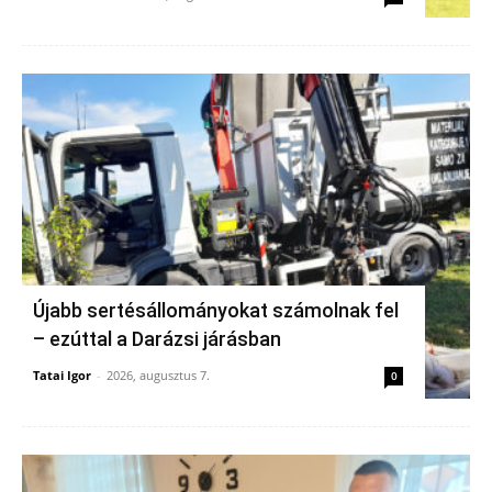
Újabb sertésállományokat számolnak fel
– ezúttal a Darázsi járásban
Tatai Igor
-
2026, augusztus 7.
0