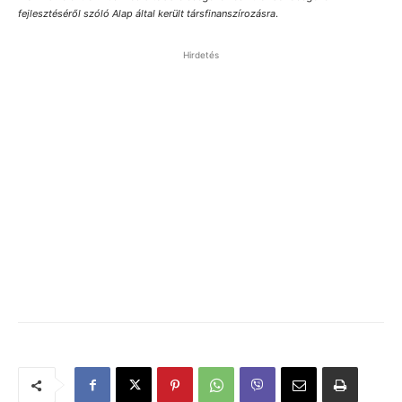
fejlesztéséről szóló Alap által került társfinanszírozásra
.
Hirdetés