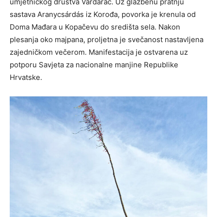
umjetničkog društva Vardarac. Uz glazbenu pratnju
sastava Aranycsárdás iz Korođa, povorka je krenula od
Doma Mađara u Kopačevu do središta sela. Nakon
plesanja oko majpana, proljetna je svečanost nastavljena
zajedničkom večerom. Manifestacija je ostvarena uz
potporu Savjeta za nacionalne manjine Republike
Hrvatske.