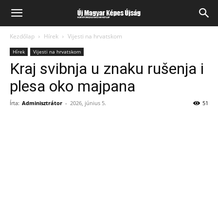
Kezdőlap
Hírek
Vijesti na hrvatskom
Hírek
Vijesti na hrvatskom
Kraj svibnja u znaku rušenja i
plesa oko majpana
Írta:
Adminisztrátor
-
2026, június 5.
51