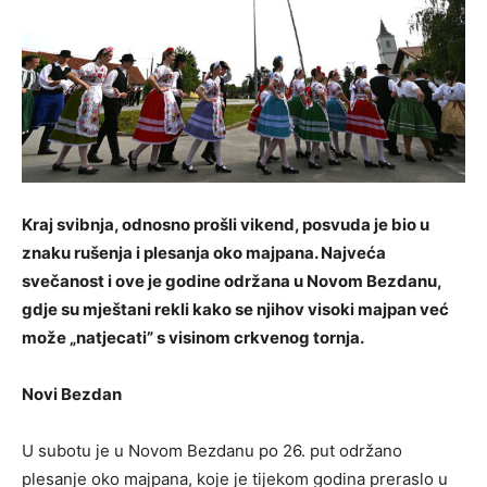
Kraj svibnja, odnosno prošli vikend, posvuda je bio u
znaku rušenja i plesanja oko majpana. Najveća
svečanost i ove je godine održana u Novom Bezdanu,
gdje su mještani rekli kako se njihov visoki majpan već
može „natjecati” s visinom crkvenog tornja.
Novi Bezdan
U subotu je u Novom Bezdanu po 26. put održano
plesanje oko majpana, koje je tijekom godina preraslo u