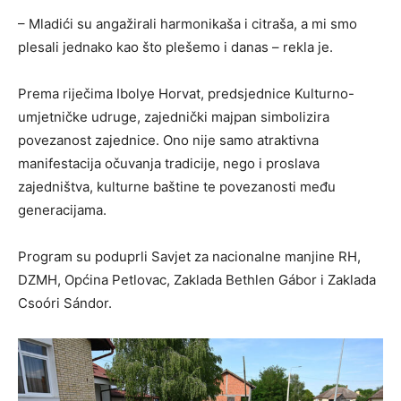
– Mladići su angažirali harmonikaša i citraša, a mi smo
plesali jednako kao što plešemo i danas – rekla je.
Prema riječima Ibolye Horvat, predsjednice Kulturno-
umjetničke udruge, zajednički majpan simbolizira
povezanost zajednice. Ono nije samo atraktivna
manifestacija očuvanja tradicije, nego i proslava
zajedništva, kulturne baštine te povezanosti među
generacijama.
Program su poduprli Savjet za nacionalne manjine RH,
DZMH, Općina Petlovac, Zaklada Bethlen Gábor i Zaklada
Csoóri Sándor.