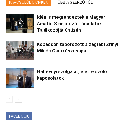
KAPCSOLÓDÓ CIKKEK
TÖBB A SZERZŐTŐL
Idén is megrendezték a Magyar
Amatőr Színjátszó Társulatok
Találkozóját Csúzán
Kopácson táborozott a zágrábi Zrínyi
Miklós Cserkészcsapat
Hat évnyi szolgálat, életre szóló
kapcsolatok
FACEBOOK