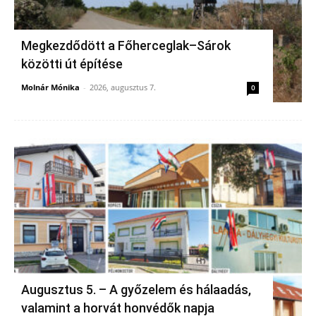
Megkezdődött a Főherceglak–Sárok
közötti út építése
Molnár Mónika
-
2026, augusztus 7.
0
Augusztus 5. – A győzelem és hálaadás,
valamint a horvát honvédők napja