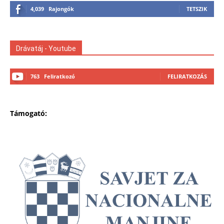
4,039
Rajongók
TETSZIK
Drávatáj - Youtube
763
Feliratkozó
FELIRATKOZÁS
Támogató: