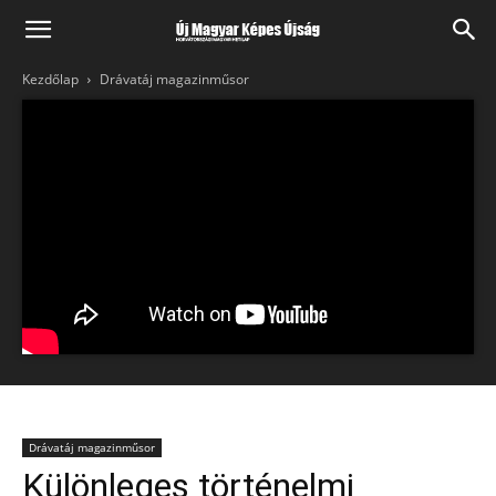
Kezdőlap
Drávatáj magazinműsor
Drávatáj magazinműsor
Különleges történelmi