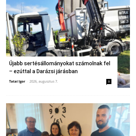
Újabb sertésállományokat számolnak fel
– ezúttal a Darázsi járásban
Tatai Igor
-
2026, augusztus 7.
0