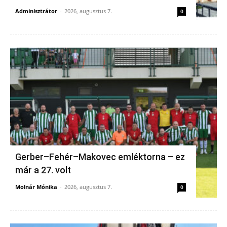
Adminisztrátor
-
2026, augusztus 7.
0
Gerber–Fehér–Makovec emléktorna – ez
már a 27. volt
Molnár Mónika
-
2026, augusztus 7.
0