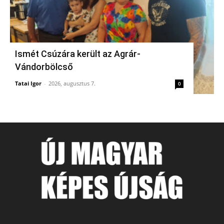
Ismét Csúzára került az Agrár-
Vándorbölcső
Tatai Igor
-
2026, augusztus 7.
0