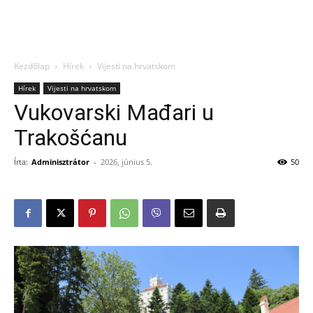
Kezdőlap
Hírek
Vijesti na hrvatskom
Hírek
Vijesti na hrvatskom
Vukovarski Mađari u
Trakošćanu
Írta:
Adminisztrátor
-
2026, június 5.
50