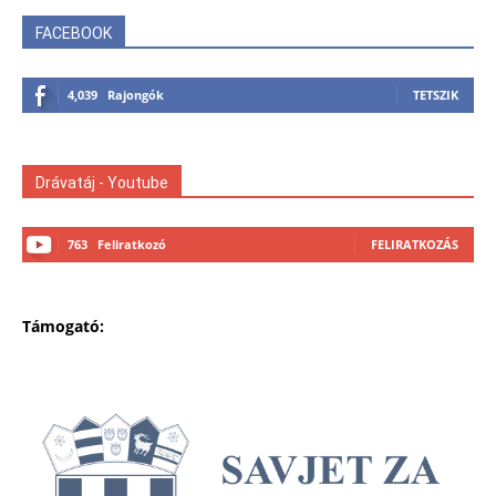
FACEBOOK
4,039
Rajongók
TETSZIK
Drávatáj - Youtube
763
Feliratkozó
FELIRATKOZÁS
Támogató: