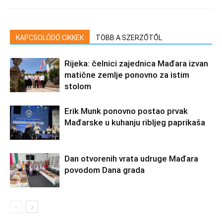
KAPCSOLÓDÓ CIKKEK
TÖBB A SZERZŐTŐL
Rijeka: čelnici zajednica Mađara izvan
matične zemlje ponovno za istim
stolom
Erik Munk ponovno postao prvak
Mađarske u kuhanju ribljeg paprikaša
Dan otvorenih vrata udruge Mađara
povodom Dana grada