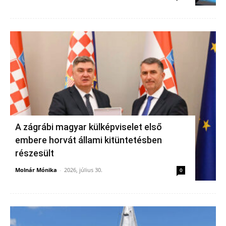
A zágrábi magyar külképviselet első
embere horvát állami kitüntetésben
részesült
Molnár Mónika
-
2026, július 30.
0