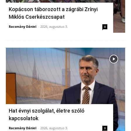
Kopácson táborozott a zágrábi Zrínyi
Miklós Cserkészcsapat
Racsmány Dániel
-
2026, augusztus 3.
0
Hat évnyi szolgálat, életre szóló
kapcsolatok
Racsmány Dániel
-
2026, augusztus 3.
0