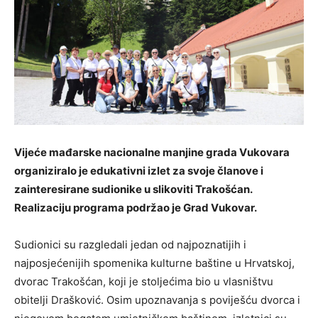
Vijeće mađarske nacionalne manjine grada Vukovara
organiziralo je edukativni izlet za svoje članove i
zainteresirane sudionike u slikoviti Trakošćan.
Realizaciju programa podržao je Grad Vukovar.
Sudionici su razgledali jedan od najpoznatijih i
najposjećenijih spomenika kulturne baštine u Hrvatskoj,
dvorac Trakošćan, koji je stoljećima bio u vlasništvu
obitelji Drašković. Osim upoznavanja s poviješću dvorca i