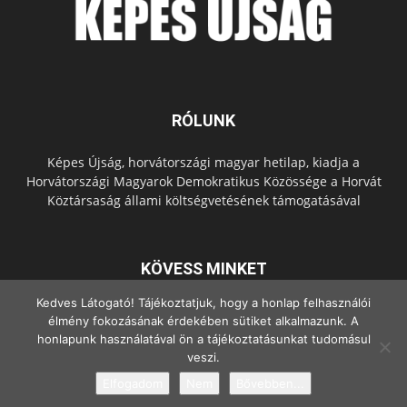
RÓLUNK
Képes Újság, horvátországi magyar hetilap, kiadja a
Horvátországi Magyarok Demokratikus Közössége a Horvát
Köztársaság állami költségvetésének támogatásával
KÖVESS MINKET
Kedves Látogató! Tájékoztatjuk, hogy a honlap felhasználói
élmény fokozásának érdekében sütiket alkalmazunk. A
honlapunk használatával ön a tájékoztatásunkat tudomásul
veszi.
Elfogadom
Nem
Bővebben...
© Copyright - 2022 Minden jog fenntartva.