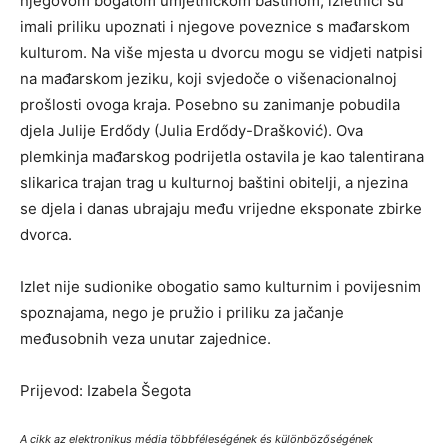
njegovom bogatom umjetničkom baštinom, izletnici su
imali priliku upoznati i njegove poveznice s mađarskom
kulturom. Na više mjesta u dvorcu mogu se vidjeti natpisi
na mađarskom jeziku, koji svjedoče o višenacionalnoj
prošlosti ovoga kraja. Posebno su zanimanje pobudila
djela Julije Erdődy (Julia Erdődy-Drašković). Ova
plemkinja mađarskog podrijetla ostavila je kao talentirana
slikarica trajan trag u kulturnoj baštini obitelji, a njezina
se djela i danas ubrajaju među vrijedne eksponate zbirke
dvorca.
Izlet nije sudionike obogatio samo kulturnim i povijesnim
spoznajama, nego je pružio i priliku za jačanje
međusobnih veza unutar zajednice.
Prijevod: Izabela Šegota
A cikk az elektronikus média többféleségének és különbözőségének