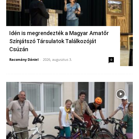
Idén is megrendezték a Magyar Amatőr
Színjátszó Társulatok Találkozóját
Csúzán
Racsmány Dániel
-
2026, augusztus 3.
0