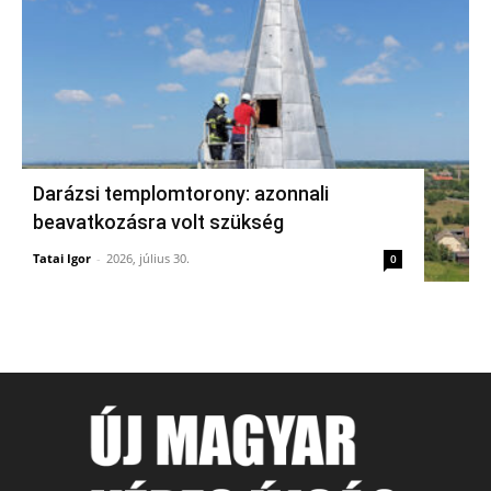
Darázsi templomtorony: azonnali
beavatkozásra volt szükség
Tatai Igor
-
2026, július 30.
0