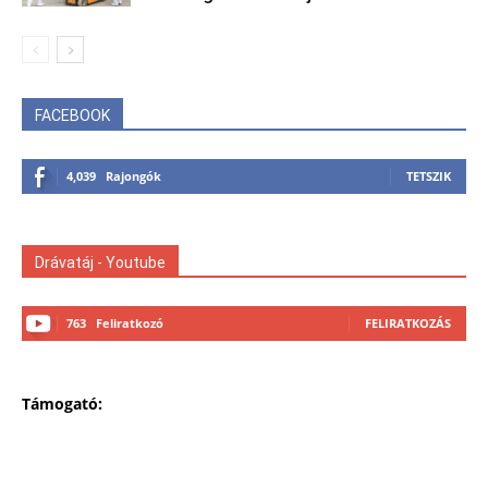
FACEBOOK
4,039
Rajongók
TETSZIK
Drávatáj - Youtube
763
Feliratkozó
FELIRATKOZÁS
Támogató: