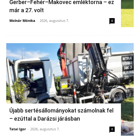
Gerber–Fehér–Makovec emléktorna – ez
már a 27. volt
Molnár Mónika
-
2026, augusztus 7.
0
Újabb sertésállományokat számolnak fel
– ezúttal a Darázsi járásban
Tatai Igor
-
2026, augusztus 7.
0