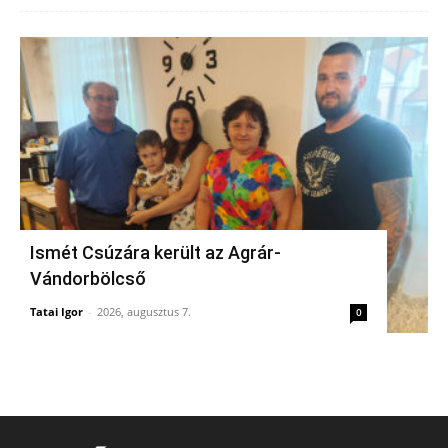
Ismét Csúzára került az Agrár-
Vándorbölcső
Tatai Igor
-
2026, augusztus 7.
0