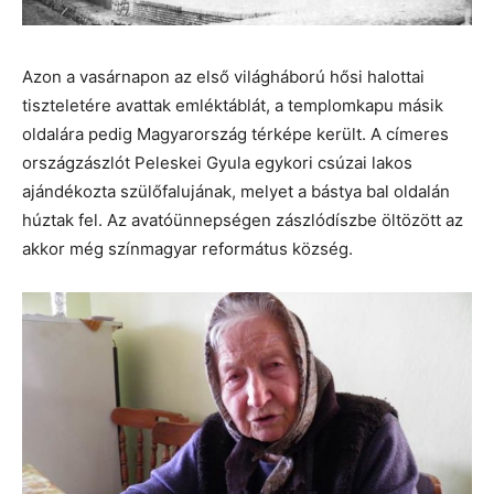
Azon a vasárnapon az első világháború hősi halottai
tiszteletére avattak emléktáblát, a templomkapu másik
oldalára pedig Magyarország térképe került. A címeres
országzászlót Peleskei Gyula egykori csúzai lakos
ajándékozta szülőfalujának, melyet a bástya bal oldalán
húztak fel. Az avatóünnepségen zászlódíszbe öltözött az
akkor még színmagyar református község.