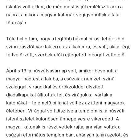
iskolás volt ekkor, de még most is jól emlékszik arra a
napra, amikor a magyar katonák végigvonultak a falu
főutcáján.
Tőle hallottam, hogy a legtöbb háznál piros-fehér-zöld
színű zászlót varrtak erre az alkalomra, és volt, aki a régi,
féltve őrzött, szerbek elől rejtegetett lobogót vette elő.
Április 13-a húsvétvasárnap volt, amikor bevonult a
magyar hadtest a faluba, a csúzaiak nemzeti színű
szalaggal, virágokkal és örökzölddel díszített
diadalkapukat állítottak fel, és virágokkal várták a
katonákat – felemelő pillanat volt ez az itteni magyarok
életében. Virággal volt díszítve a templom is, a húsvéti
istentisztelet különösen ünnepélyesre sikeredett. A
magyar katonák is részt vettek rajta, annyian voltak a
csúzai református templomban, ahányan talán azelőtt és