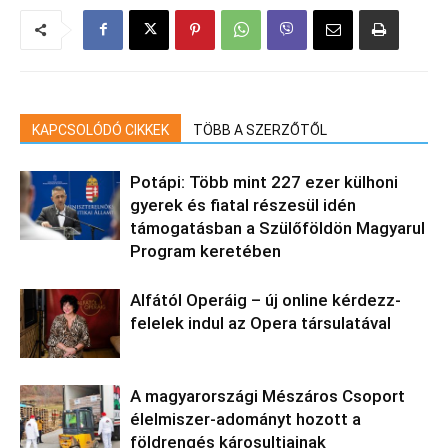
KAPCSOLÓDÓ CIKKEK
TÖBB A SZERZŐTŐL
Potápi: Több mint 227 ezer külhoni
gyerek és fiatal részesül idén
támogatásban a Szülőföldön Magyarul
Program keretében
Alfától Operáig – új online kérdezz-
felelek indul az Opera társulatával
A magyarországi Mészáros Csoport
élelmiszer-adományt hozott a
földrengés károsultjainak