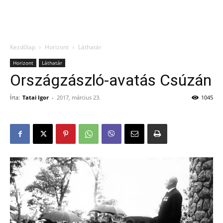
Kezdőlap
Horizont
Láthatár
Horizont
Láthatár
Országzászló-avatás Csúzán
Írta:
Tatai Igor
-
2017, március 23.
1045