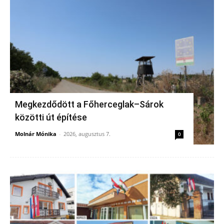
Megkezdődött a Főherceglak–Sárok
közötti út építése
Molnár Mónika
-
2026, augusztus 7.
0