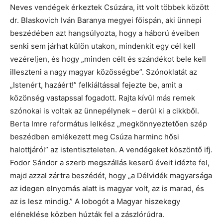
Neves vendégek érkeztek Csúzára, itt volt többek között
dr. Blaskovich Iván Baranya megyei főispán, aki ünnepi
beszédében azt hangsúlyozta, hogy a háború éveiben
senki sem járhat külön utakon, mindenkit egy cél kell
vezéreljen, és hogy „minden célt és szándékot bele kell
illeszteni a nagy magyar közösségbe”. Szónoklatát az
„Istenért, hazáért!” felkiáltással fejezte be, amit a
közönség vastapssal fogadott. Rajta kívül más remek
szónokai is voltak az ünnepélynek – derül ki a cikkből.
Berta Imre református lelkész „megkönnyeztetően szép
beszédben emlékezett meg Csúza harminc hősi
halottjáról” az istentiszteleten. A vendégeket köszöntő ifj.
Fodor Sándor a szerb megszállás keserű éveit idézte fel,
majd azzal zártra beszédét, hogy „a Délvidék magyarsága
az idegen elnyomás alatt is magyar volt, az is marad, és
az is lesz mindig.” A lobogót a Magyar hiszekegy
eléneklése közben húzták fel a zászlórúdra.