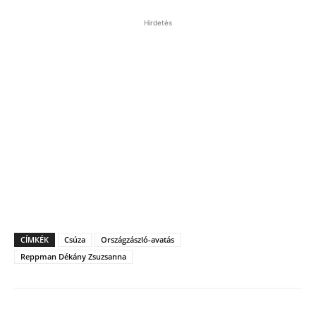
Hirdetés
CÍMKÉK
Csúza
Országzászló-avatás
Reppman Dékány Zsuzsanna