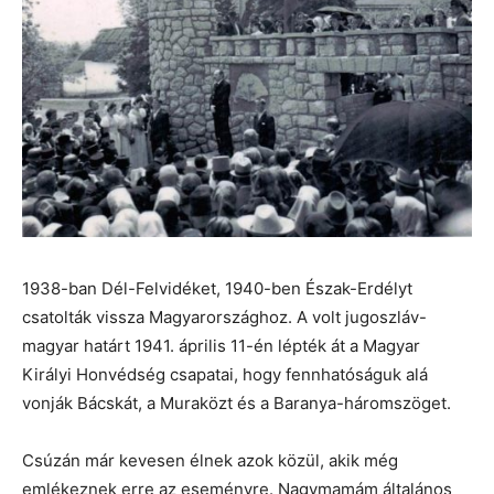
1938-ban Dél-Felvidéket, 1940-ben Észak-Erdélyt
csatolták vissza Magyarországhoz. A volt jugoszláv-
magyar határt 1941. április 11-én lépték át a Magyar
Királyi Honvédség csapatai, hogy fennhatóságuk alá
vonják Bácskát, a Muraközt és a Baranya-háromszöget.
Csúzán már kevesen élnek azok közül, akik még
emlékeznek erre az eseményre. Nagymamám általános