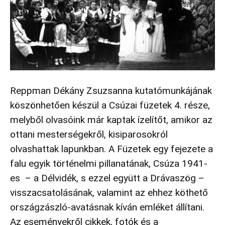
Reppman Dékány Zsuzsanna kutatómunkájának
köszönhetően készül a Csúzai füzetek 4. része,
melyből olvasóink már kaptak ízelítőt, amikor az
ottani mesterségekről, kisiparosokról
olvashattak lapunkban. A Füzetek egy fejezete a
falu egyik történelmi pillanatának, Csúza 1941-
es – a Délvidék, s ezzel együtt a Drávaszög –
visszacsatolásának, valamint az ehhez köthető
országzászló-avatásnak kíván emléket állítani.
Az eseményekről cikkek, fotók és a