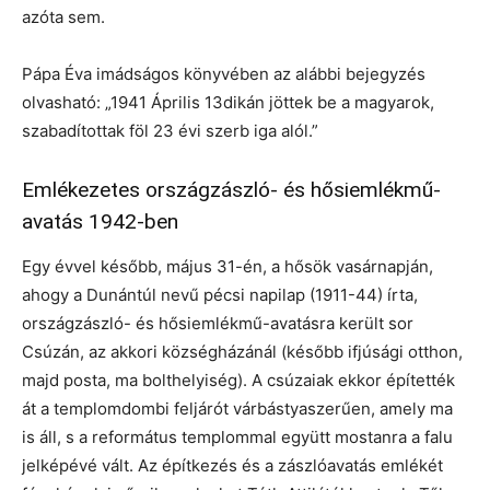
azóta sem.
Pápa Éva imádságos könyvében az alábbi bejegyzés
olvasható: „1941 Április 13dikán jöttek be a magyarok,
szabadítottak föl 23 évi szerb iga alól.”
Emlékezetes országzászló- és hősiemlékmű-
avatás 1942-ben
Egy évvel később, május 31-én, a hősök vasárnapján,
ahogy a Dunántúl nevű pécsi napilap (1911-44) írta,
országzászló- és hősiemlékmű-avatásra került sor
Csúzán, az akkori községházánál (később ifjúsági otthon,
majd posta, ma bolthelyiség). A csúzaiak ekkor építették
át a templomdombi feljárót várbástyaszerűen, amely ma
is áll, s a református templommal együtt mostanra a falu
jelképévé vált. Az építkezés és a zászlóavatás emlékét