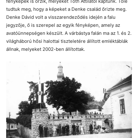
fényképek is őrzik, melyeket Tóth Attilától kaptunk. Tőle
tudtuk meg, hogy a képeket a Denke család őrizte meg.
Denke Dávid volt a visszarendeződés idején a falu
jegyzője, ő is szerepel az egyik fényképen, amely az
avatóünnepségen készült. A várbástya falán ma az 1. és 2.
világháború hősi halottai tiszteletére állított emléktáblák
állnak, melyeket 2002-ben állítottak.