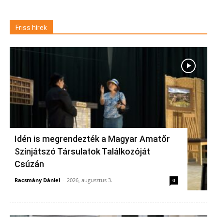
Friss hírek
Idén is megrendezték a Magyar Amatőr
Színjátszó Társulatok Találkozóját
Csúzán
Racsmány Dániel
-
2026, augusztus 3.
0