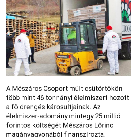
A Mészáros Csoport múlt csütörtökön
több mint 46 tonnányi élelmiszert hozott
a földrengés károsultjainak. Az
élelmiszer-adomány mintegy 25 millió
forintos költségét Mészáros Lőrinc
magánvagyonából finanszírozta.