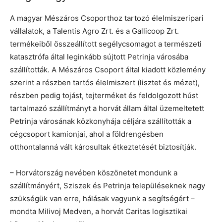
A magyar Mészáros Csoporthoz tartozó élelmiszeripari
vállalatok, a Talentis Agro Zrt. és a Gallicoop Zrt.
termékeiből összeállított segélycsomagot a természeti
katasztrófa által leginkább sújtott Petrinja városába
szállították. A Mészáros Csoport által kiadott közlemény
szerint a részben tartós élelmiszert (lisztet és mézet),
részben pedig tojást, tejterméket és feldolgozott húst
tartalmazó szállítmányt a horvát állam által üzemeltetett
Petrinja városának közkonyhája céljára szállították a
cégcsoport kamionjai, ahol a földrengésben
otthontalanná vált károsultak étkeztetését biztosítják.
– Horvátország nevében köszönetet mondunk a
szállítmányért, Sziszek és Petrinja településeknek nagy
szükségük van erre, hálásak vagyunk a segítségért –
mondta Milivoj Medven, a horvát Caritas logisztikai