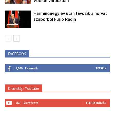
Vodice városában
Harmincnégy év után távozik a horvát
száborból Furio Radin
FACEBOOK
4,039
Rajongók
TETSZIK
Drávatáj - Youtube
763
Feliratkozó
FELIRATKOZÁS