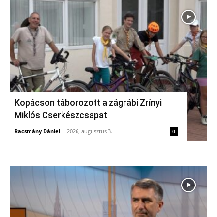
Kopácson táborozott a zágrábi Zrínyi
Miklós Cserkészcsapat
Racsmány Dániel
-
2026, augusztus 3.
0