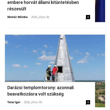
embere horvát állami kitüntetésben
részesült
Molnár Mónika
-
2026, július 30.
0
Darázsi templomtorony: azonnali
beavatkozásra volt szükség
Tatai Igor
-
2026, július 30.
0