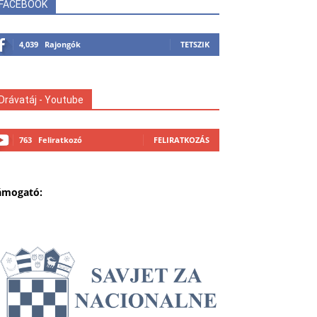
FACEBOOK
4,039
Rajongók
TETSZIK
Drávatáj - Youtube
763
Feliratkozó
FELIRATKOZÁS
ámogató: