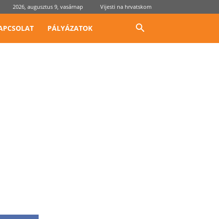
2026, augusztus 9, vasárnap
Vijesti na hrvatskom
APCSOLAT
PÁLYÁZATOK