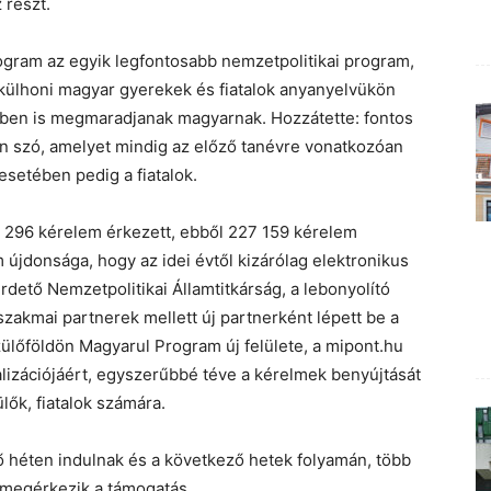
 részt.
ogram az egyik legfontosabb nemzetpolitikai program,
a külhoni magyar gyerekek és fiatalok anyanyelvükön
vőben is megmaradjanak magyarnak. Hozzátette: fontos
an szó, amelyet mindig az előző tanévre vonatkozóan
esetében pedig a fiatalok.
237 296 kérelem érkezett, ebből 227 159 kérelem
 újdonsága, hogy az idei évtől kizárólag elektronikus
rdető Nemzetpolitikai Államtitkárság, a lebonyolító
szakmai partnerek mellett új partnerként lépett be a
lőföldön Magyarul Program új felülete, a mipont.hu
alizációjáért, egyszerűbbé téve a kérelmek benyújtását
lők, fiatalok számára.
vő héten indulnak és a következő hetek folyamán, több
megérkezik a támogatás.