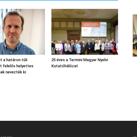
nt a határon túli
25 éves a Termini Magyar Nyelvi
 felelős helyettes
Kutatóhálózat
nak nevezték ki