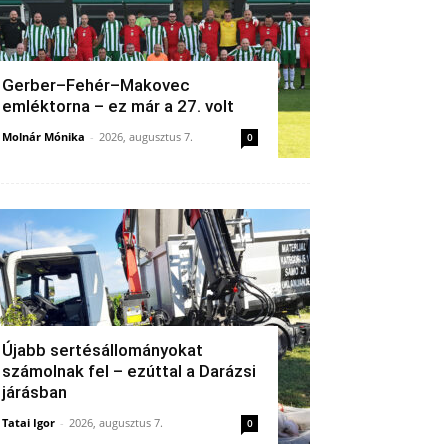
Gerber–Fehér–Makovec
emléktorna – ez már a 27. volt
Molnár Mónika
-
2026, augusztus 7.
0
Újabb sertésállományokat
számolnak fel – ezúttal a Darázsi
járásban
Tatai Igor
-
2026, augusztus 7.
0