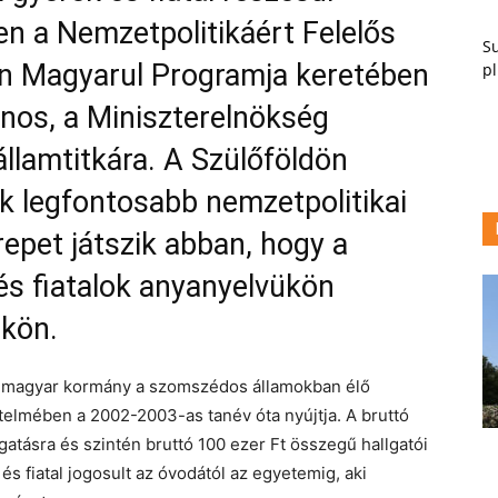
n a Nemzetpolitikáért Felelős
Su
ön Magyarul Programja keretében
pl
nos, a Miniszterelnökség
államtitkára. A Szülőföldön
k legfontosabb nemzetpolitikai
repet játszik abban, hogy a
és fiatalok anyanyelvükön
ükön.
t a magyar kormány a szomszédos államokban élő
rtelmében a 2002-2003-as tanév óta nyújtja. A bruttó
atásra és szintén bruttó 100 ezer Ft összegű hallgatói
 fiatal jogosult az óvodától az egyetemig, aki