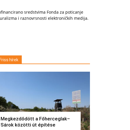
financirano sredstvima Fonda za poticanje
uralizma i raznovrsnosti elektroničkih medija.
Friss hírek
Megkezdődött a Főherceglak–
Sárok közötti út építése