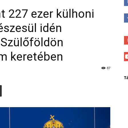
t 227 ezer külhoni
részesül idén
Szülőföldön
m keretében
87
T