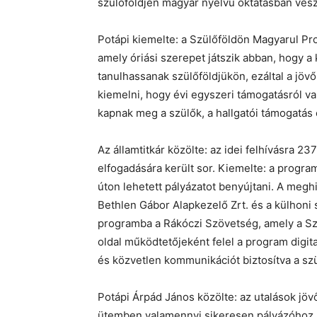
szülőföldjén magyar nyelvű oktatásban vesz
Potápi kiemelte: a Szülőföldön Magyarul Pr
amely óriási szerepet játszik abban, hogy 
tanulhassanak szülőföldjükön, ezáltal a jö
kiemelni, hogy évi egyszeri támogatásról v
kapnak meg a szülők, a hallgatói támogatás 
Az államtitkár közölte: az idei felhívásra 
elfogadására került sor. Kiemelte: a program
úton lehetett pályázatot benyújtani. A meghi
Bethlen Gábor Alapkezelő Zrt. és a külhoni 
programba a Rákóczi Szövetség, amely a Szü
oldal működtetőjeként felel a program digit
és közvetlen kommunikációt biztosítva a szü
Potápi Árpád János közölte: az utalások jö
ütemben valamennyi sikeresen pályázóhoz 