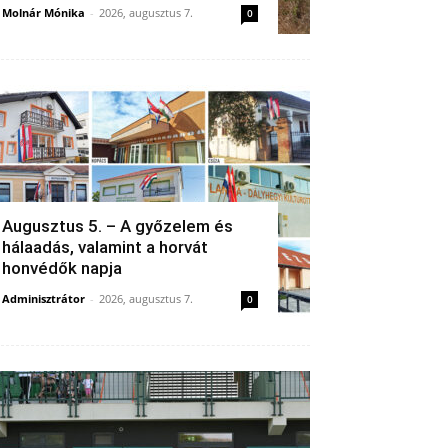
Molnár Mónika
-
2026, augusztus 7.
0
Augusztus 5. – A győzelem és
hálaadás, valamint a horvát
honvédők napja
Adminisztrátor
-
2026, augusztus 7.
0