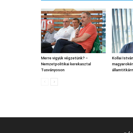
Merre vigyük végzetünk? –
Kollai Istvá
Nemzetpolitikai kerekasztal
magyarokért
Tusványoson
államtitkár