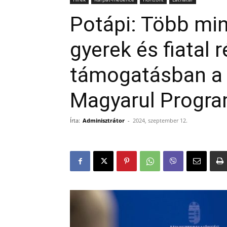
Potápi: Több min
gyerek és fiatal 
támogatásban a 
Magyarul Progra
Írta:
Adminisztrátor
-
2024, szeptember 12.