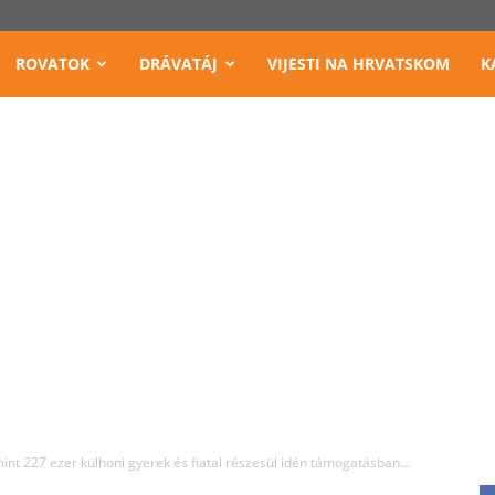
ROVATOK
DRÁVATÁJ
VIJESTI NA HRVATSKOM
K
int 227 ezer külhoni gyerek és fiatal részesül idén támogatásban...