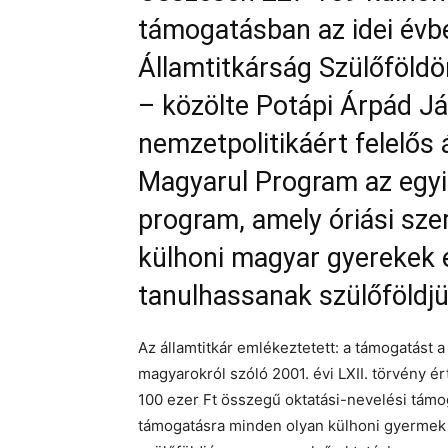
támogatásban az idei évbe
Államtitkárság Szülőföld
– közölte Potápi Árpád Já
nemzetpolitikáért felelős 
Magyarul Program az egyi
program, amely óriási sze
külhoni magyar gyerekek 
tanulhassanak szülőföldj
Az államtitkár emlékeztetett: a támogatás
magyarokról szóló 2001. évi LXII. törvény é
100 ezer Ft összegű oktatási-nevelési támog
támogatásra minden olyan külhoni gyermek és