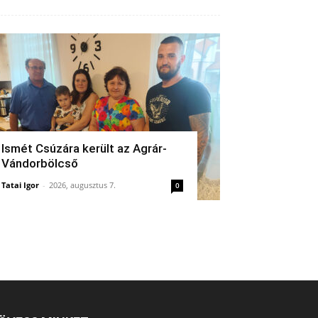
Ismét Csúzára került az Agrár-
Vándorbölcső
Tatai Igor
-
2026, augusztus 7.
0