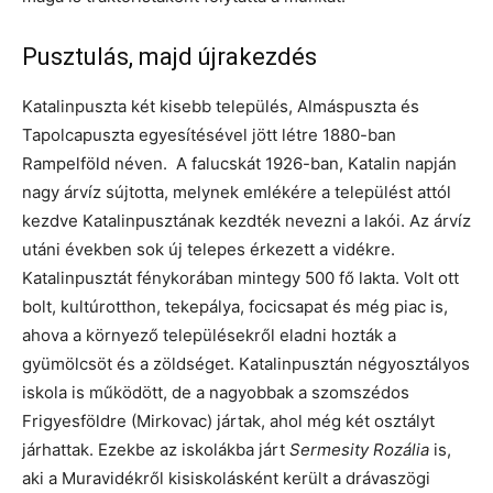
Pusztulás, majd újrakezdés
Katalinpuszta két kisebb település, Almáspuszta és
Tapolcapuszta egyesítésével jött létre 1880-ban
Rampelföld néven. A falucskát 1926-ban, Katalin napján
nagy árvíz sújtotta, melynek emlékére a települést attól
kezdve Katalinpusztának kezdték nevezni a lakói. Az árvíz
utáni években sok új telepes érkezett a vidékre.
Katalinpusztát fénykorában mintegy 500 fő lakta. Volt ott
bolt, kultúrotthon, tekepálya, focicsapat és még piac is,
ahova a környező településekről eladni hozták a
gyümölcsöt és a zöldséget. Katalinpusztán négyosztályos
iskola is működött, de a nagyobbak a szomszédos
Frigyesföldre (Mirkovac) jártak, ahol még két osztályt
járhattak. Ezekbe az iskolákba járt
Sermesity Rozália
is,
aki a Muravidékről kisiskolásként került a drávaszögi