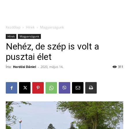
Kezdőlap
Hírek
Magyarságunk
Hírek
Magyarságunk
Nehéz, de szép is volt a
pusztai élet
Írta:
Hordósi Dániel
-
2020, május 14.
311