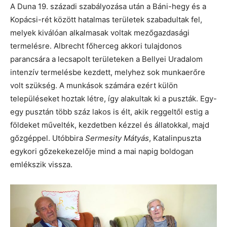
A Duna 19. századi szabályozása után a Báni-hegy és a
Kopácsi-rét között hatalmas területek szabadultak fel,
melyek kiválóan alkalmasak voltak mezőgazdasági
termelésre. Albrecht főherceg akkori tulajdonos
parancsára a lecsapolt területeken a Bellyei Uradalom
intenzív termelésbe kezdett, melyhez sok munkaerőre
volt szükség. A munkások számára ezért külön
településeket hoztak létre, így alakultak ki a puszták. Egy-
egy pusztán több száz lakos is élt, akik reggeltől estig a
földeket művelték, kezdetben kézzel és állatokkal, majd
gőzgéppel. Utóbbira
Sermesity Mátyás
, Katalinpuszta
egykori gőzekekezelője mind a mai napig boldogan
emlékszik vissza.