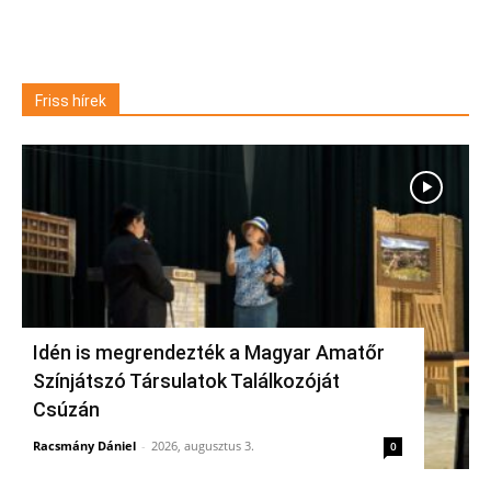
Friss hírek
Idén is megrendezték a Magyar Amatőr
Színjátszó Társulatok Találkozóját
Csúzán
Racsmány Dániel
-
2026, augusztus 3.
0