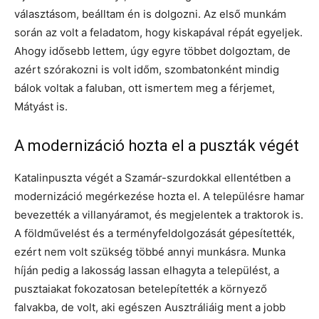
választásom, beálltam én is dolgozni. Az első munkám
során az volt a feladatom, hogy kiskapával répát egyeljek.
Ahogy idősebb lettem, úgy egyre többet dolgoztam, de
azért szórakozni is volt időm, szombatonként mindig
bálok voltak a faluban, ott ismertem meg a férjemet,
Mátyást is.
A modernizáció hozta el a puszták végét
Katalinpuszta végét a Szamár-szurdokkal ellentétben a
modernizáció megérkezése hozta el. A településre hamar
bevezették a villanyáramot, és megjelentek a traktorok is.
A földművelést és a terményfeldolgozását gépesítették,
ezért nem volt szükség többé annyi munkásra. Munka
híján pedig a lakosság lassan elhagyta a települést, a
pusztaiakat fokozatosan betelepítették a környező
falvakba, de volt, aki egészen Ausztráliáig ment a jobb