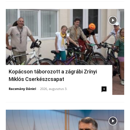
Kopácson táborozott a zágrábi Zrínyi
Miklós Cserkészcsapat
Racsmány Dániel
-
2026, augusztus 3.
0