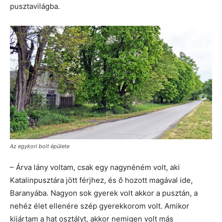
pusztavilágba.
Az egykori bolt épülete
– Árva lány voltam, csak egy nagynéném volt, aki
Katalinpusztára jött férjhez, és ő hozott magával ide,
Baranyába. Nagyon sok gyerek volt akkor a pusztán, a
nehéz élet ellenére szép gyerekkorom volt. Amikor
kijártam a hat osztályt, akkor nemigen volt más