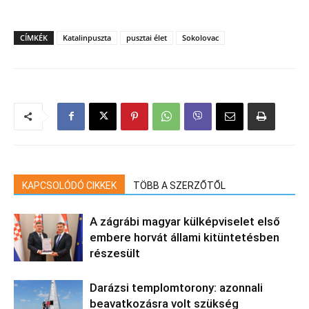
CÍMKÉK
Katalinpuszta
pusztai élet
Sokolovac
KAPCSOLÓDÓ CIKKEK
TÖBB A SZERZŐTŐL
A zágrábi magyar külképviselet első
embere horvát állami kitüntetésben
részesült
Darázsi templomtorony: azonnali
beavatkozásra volt szükség