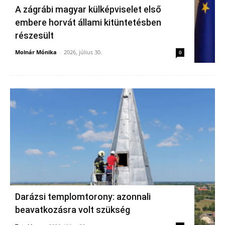
A zágrábi magyar külképviselet első
embere horvát állami kitüntetésben
részesült
Molnár Mónika
-
2026, július 30.
0
Darázsi templomtorony: azonnali
beavatkozásra volt szükség