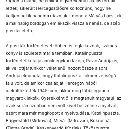
rögtön a faluba, de amikor a gyerekeink iskoláskorúak
lettek, sikerült Hercegszőlősre költöznünk, hogy ne
kelljen nekik naponta utazniuk – mondta Mátyás bácsi, aki
a mai napig boldogan emlékszik vissza a nehéz, de szép
pusztai életre.
A puszták történetével többen is foglalkoznak, számos
könyv is született már a témában. Katalinpuszta
történetét kutatja annak egykori lakója, Pavić Andrija is,
akivel ottjártunkkor véletlenül hozott össze a sors.
Andrija elmondta, hogy Katalinpuszta soknemzetiségű
falu volt, de amikor családját Hercegovinából
ideköltöztették 1945-ben, akkor még többségében
magyarok lakták. Gyerekként ő is megtanult magyarul, az
évek során azonban nem volt kivel beszélnie a nyelvet,
ezért mára már megkopott a nyelvtudása. Katalinpuszta,
Frigyesföld (Mirkovac), Mitvár (Mitrovac), Bokroshát
(Zlatna Greda), Keskenyerdő (Kozjak), Tököspuszta