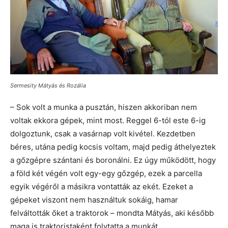
Sermesity Mátyás és Rozália
– Sok volt a munka a pusztán, hiszen akkoriban nem
voltak ekkora gépek, mint most. Reggel 6-tól este 6-ig
dolgoztunk, csak a vasárnap volt kivétel. Kezdetben
béres, utána pedig kocsis voltam, majd pedig áthelyeztek
a gőzgépre szántani és boronálni. Ez úgy működött, hogy
a föld két végén volt egy-egy gőzgép, ezek a parcella
egyik végéről a másikra vontatták az ekét. Ezeket a
gépeket viszont nem használtuk sokáig, hamar
felváltották őket a traktorok – mondta Mátyás, aki később
maga is traktoristaként folytatta a munkát.