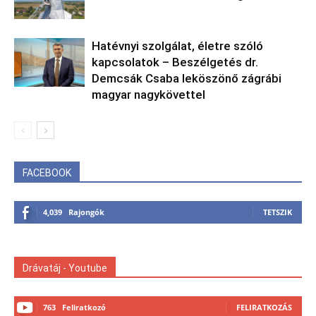
Hatévnyi szolgálat, életre szóló
kapcsolatok – Beszélgetés dr.
Demcsák Csaba leköszönő zágrábi
magyar nagykövettel
FACEBOOK
4,039
Rajongók
TETSZIK
Drávatáj - Youtube
763
Feliratkozó
FELIRATKOZÁS