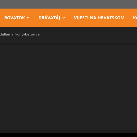
ROVATOK
DRÁVATÁJ
VIJESTI NA HRVATSKOM
K
dallamai könyvbe zárva