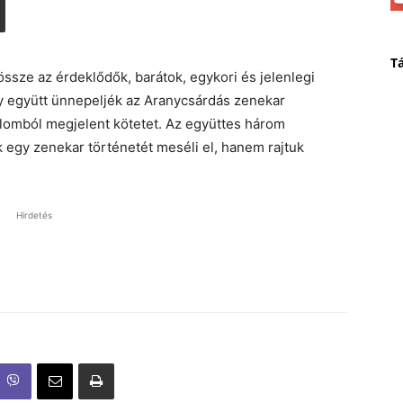
T
sze az érdeklődők, barátok, egykori és jelenlegi
y együtt ünnepeljék az Aranycsárdás zenekar
alomból megjelent kötetet. Az együttes három
 egy zenekar történetét meséli el, hanem rajtuk
Hirdetés