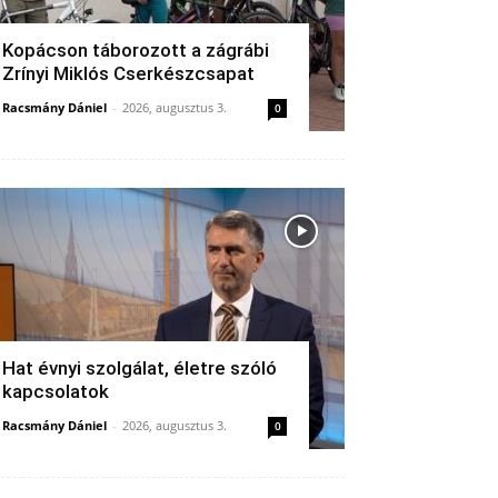
Kopácson táborozott a zágrábi
Zrínyi Miklós Cserkészcsapat
Racsmány Dániel
-
2026, augusztus 3.
0
Hat évnyi szolgálat, életre szóló
kapcsolatok
Racsmány Dániel
-
2026, augusztus 3.
0