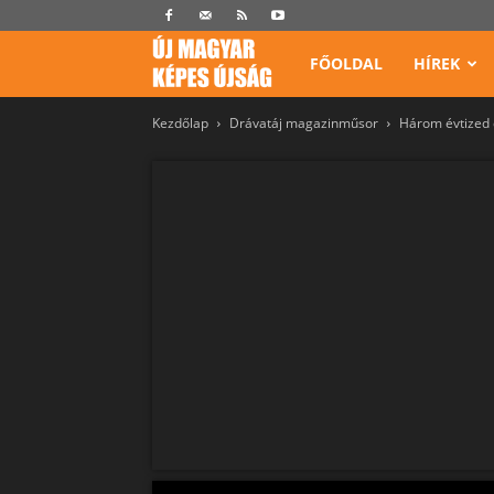
Képes
FŐOLDAL
HÍREK
Kezdőlap
Drávatáj magazinműsor
Három évtized 
Újság