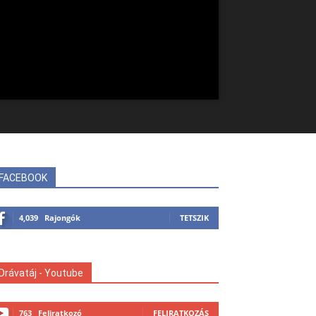
FACEBOOK
4,039
Rajongók
TETSZIK
Drávatáj - Youtube
763
Feliratkozó
FELIRATKOZÁS