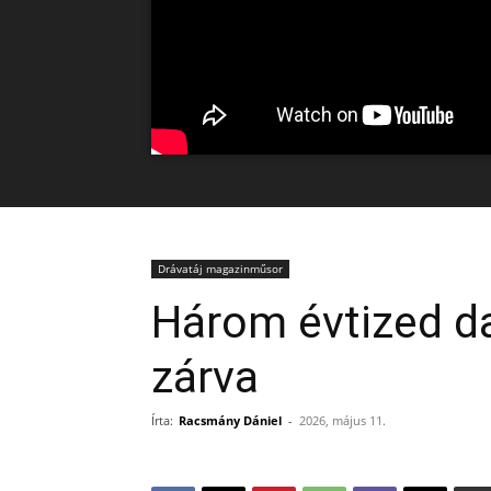
Drávatáj magazinműsor
Három évtized d
zárva
Írta:
Racsmány Dániel
-
2026, május 11.