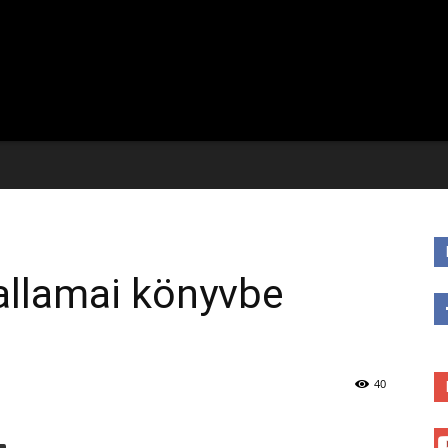
allamai könyvbe
40