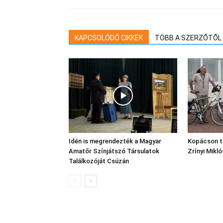
KAPCSOLÓDÓ CIKKEK
TÖBB A SZERZŐTŐL
Idén is megrendezték a Magyar
Kopácson t
Amatőr Színjátszó Társulatok
Zrínyi Mikl
Találkozóját Csúzán