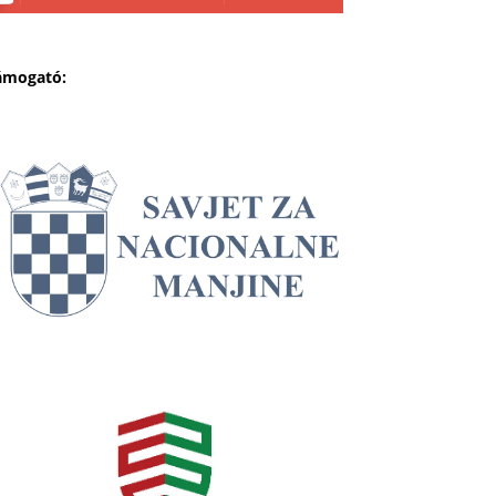
ámogató: