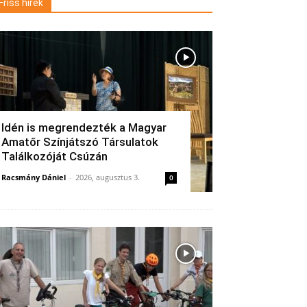
Friss hírek
Idén is megrendezték a Magyar
Amatőr Színjátszó Társulatok
Találkozóját Csúzán
Racsmány Dániel
-
2026, augusztus 3.
0