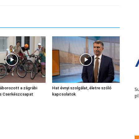
áborozott a zágrábi
Hat évnyi szolgálat, életre szóló
Su
ós Cserkészcsapat
kapcsolatok
pl