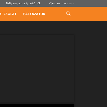
2026, augusztus 6, csütörtök
Vijesti na hrvatskom
APCSOLAT
PÁLYÁZATOK