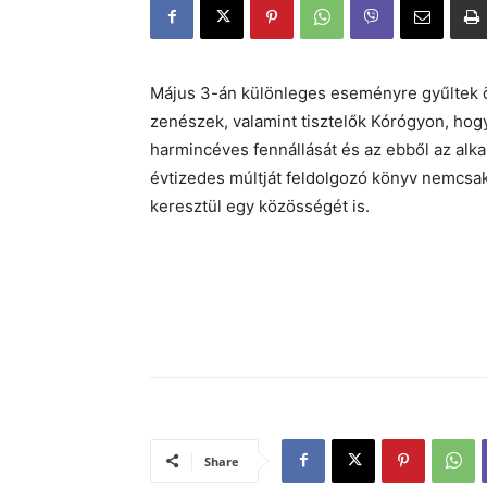
Május 3-án különleges eseményre gyűltek ös
zenészek, valamint tisztelők Kórógyon, hog
harmincéves fennállását és az ebből az alk
évtizedes múltját feldolgozó könyv nemcsak
keresztül egy közösségét is.
Share