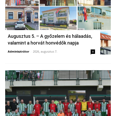
Augusztus 5. – A győzelem és hálaadás,
valamint a horvát honvédők napja
Adminisztrátor
-
2026, augusztus 7.
0