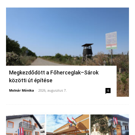
Megkezdődött a Főherceglak–Sárok
közötti út építése
Molnár Mónika
-
2026, augusztus 7.
0