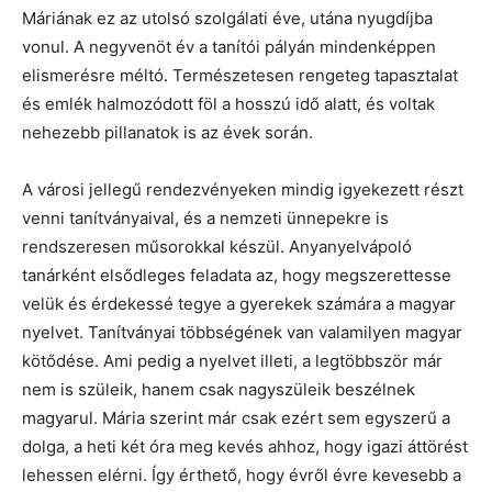
Máriának ez az utolsó szolgálati éve, utána nyugdíjba
vonul. A negyvenöt év a tanítói pályán mindenképpen
elismerésre méltó. Természetesen rengeteg tapasztalat
és emlék halmozódott föl a hosszú idő alatt, és voltak
nehezebb pillanatok is az évek során.
A városi jellegű rendezvényeken mindig igyekezett részt
venni tanítványaival, és a nemzeti ünnepekre is
rendszeresen műsorokkal készül. Anyanyelvápoló
tanárként elsődleges feladata az, hogy megszerettesse
velük és érdekessé tegye a gyerekek számára a magyar
nyelvet. Tanítványai többségének van valamilyen magyar
kötődése. Ami pedig a nyelvet illeti, a legtöbbször már
nem is szüleik, hanem csak nagyszüleik beszélnek
magyarul. Mária szerint már csak ezért sem egyszerű a
dolga, a heti két óra meg kevés ahhoz, hogy igazi áttörést
lehessen elérni. Így érthető, hogy évről évre kevesebb a