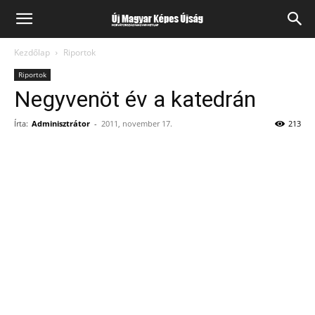
Kezdőlap
Riportok
Riportok
Negyvenöt év a katedrán
Írta:
Adminisztrátor
-
2011, november 17.
213