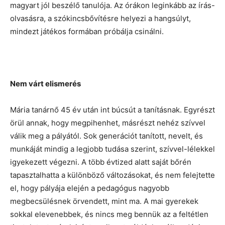
magyart jól beszélő tanulója. Az órákon leginkább az írás-
olvasásra, a szókincsbővítésre helyezi a hangsúlyt,
mindezt játékos formában próbálja csinálni.
Nem várt elismerés
Mária tanárnő 45 év után int búcsút a tanításnak. Egyrészt
örül annak, hogy megpihenhet, másrészt nehéz szívvel
válik meg a pályától. Sok generációt tanított, nevelt, és
munkáját mindig a legjobb tudása szerint, szívvel-lélekkel
igyekezett végezni. A több évtized alatt saját bőrén
tapasztalhatta a különböző változásokat, és nem felejtette
el, hogy pályája elején a pedagógus nagyobb
megbecsülésnek örvendett, mint ma. A mai gyerekek
sokkal elevenebbek, és nincs meg bennük az a feltétlen