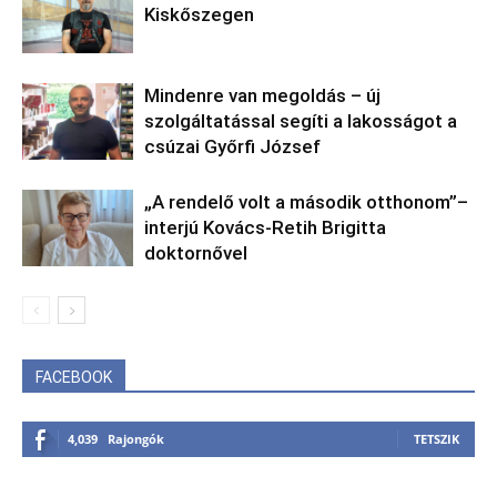
Kiskőszegen
Mindenre van megoldás – új
szolgáltatással segíti a lakosságot a
csúzai Győrfi József
„A rendelő volt a második otthonom”–
interjú Kovács-Retih Brigitta
doktornővel
FACEBOOK
4,039
Rajongók
TETSZIK