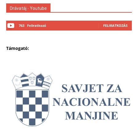
Drávatáj - Youtube
763
Feliratkozó
FELIRATKOZÁS
Támogató: