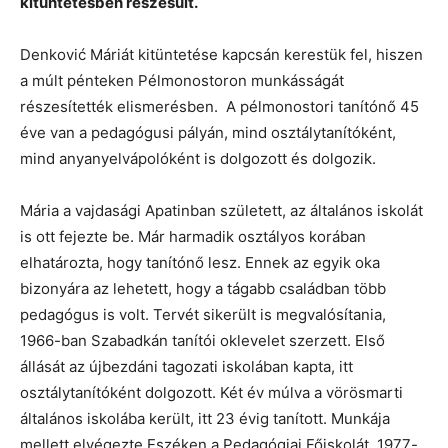
kitüntetésben részesült.
Denković Máriát kitüntetése kapcsán kerestük fel, hiszen
a múlt pénteken Pélmonostoron munkásságát
részesítették elismerésben. A pélmonostori tanítónő 45
éve van a pedagógusi pályán, mind osztálytanítóként,
mind anyanyelvápolóként is dolgozott és dolgozik.
Mária a vajdasági Apatinban született, az általános iskolát
is ott fejezte be. Már harmadik osztályos korában
elhatározta, hogy tanítónő lesz. Ennek az egyik oka
bizonyára az lehetett, hogy a tágabb családban több
pedagógus is volt. Tervét sikerült is megvalósítania,
1966-ban Szabadkán tanítói oklevelet szerzett. Első
állását az újbezdáni tagozati iskolában kapta, itt
osztálytanítóként dolgozott. Két év múlva a vörösmarti
általános iskolába került, itt 23 évig tanított. Munkája
mellett elvégezte Eszéken a Pedagógiai Főiskolát, 1977-