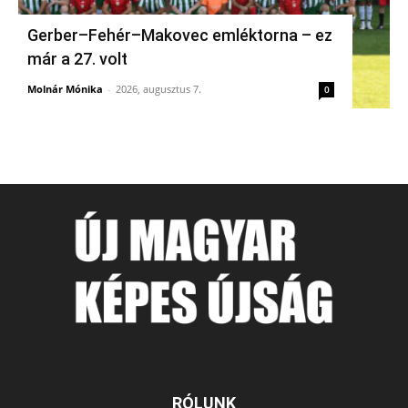
Gerber–Fehér–Makovec emléktorna – ez
már a 27. volt
Molnár Mónika
-
2026, augusztus 7.
0
RÓLUNK