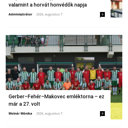
valamint a horvát honvédők napja
Adminisztrátor
-
2026, augusztus 7.
0
Gerber–Fehér–Makovec emléktorna – ez
már a 27. volt
Molnár Mónika
-
2026, augusztus 7.
0