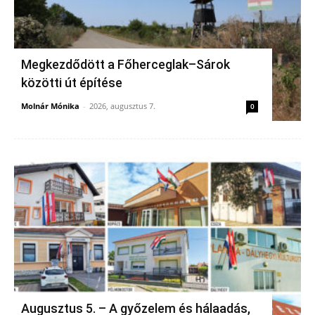
Megkezdődött a Főherceglak–Sárok
közötti út építése
Molnár Mónika
-
2026, augusztus 7.
0
Augusztus 5. – A győzelem és hálaadás,