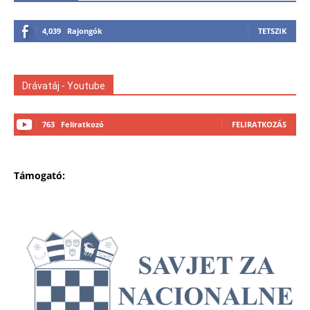
4,039
Rajongók
TETSZIK
Drávatáj - Youtube
763
Feliratkozó
FELIRATKOZÁS
Támogató: