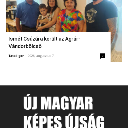
Ismét Csúzára került az Agrár-
Vándorbölcső
Tatai Igor
-
2026, augusztus 7.
0