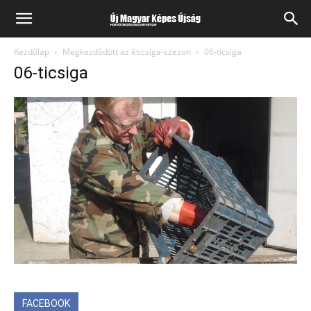
Kezdőlap
Megkezdődött az éticsiga-szezon
06-ticsiga
06-ticsiga
FACEBOOK