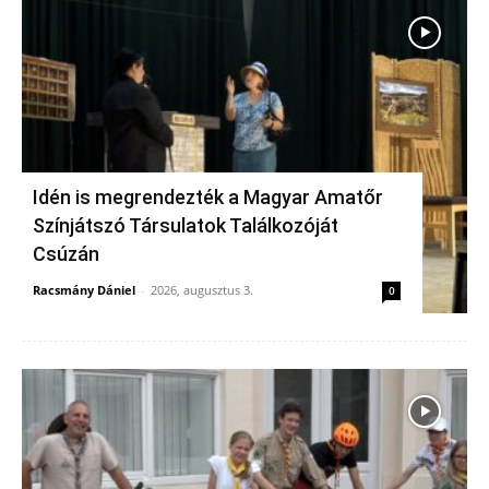
Idén is megrendezték a Magyar Amatőr
Színjátszó Társulatok Találkozóját
Csúzán
Racsmány Dániel
-
2026, augusztus 3.
0