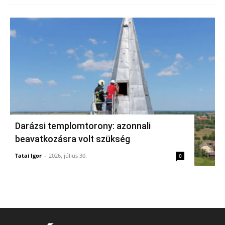
Darázsi templomtorony: azonnali
beavatkozásra volt szükség
Tatai Igor
-
2026, július 30.
0