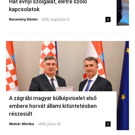
Hat évnyi szolgálat, életre szóló
kapcsolatok
Racsmány Dániel
-
2026, augusztus 3.
0
A zágrábi magyar külképviselet első
embere horvát állami kitüntetésben
részesült
Molnár Mónika
-
2026, július 30.
0