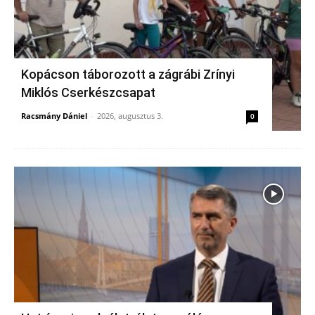
Kopácson táborozott a zágrábi Zrínyi
Miklós Cserkészcsapat
Racsmány Dániel
-
2026, augusztus 3.
0