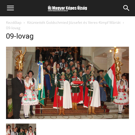
Kezdőlap
Kitüntették Goldschmied Józsefet és Veres-Kimpf Máriát
09-lovag
09-lovag