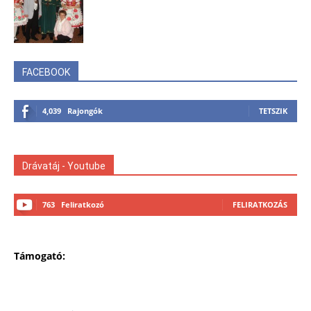
FACEBOOK
4,039
Rajongók
TETSZIK
Drávatáj - Youtube
763
Feliratkozó
FELIRATKOZÁS
Támogató: