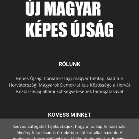
RÓLUNK
Képes Újság, horvátországi magyar hetilap, kiadja a
Horvátországi Magyarok Demokratikus Közössége a Horvát
Köztársaság állami költségvetésének támogatásával
KÖVESS MINKET
Kedves Látogató! Tájékoztatjuk, hogy a honlap felhasználói
élmény fokozásának érdekében sütiket alkalmazunk. A
honlapunk használatával ön a tájékoztatásunkat tudomásul