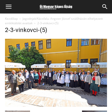
Kezdőlap
Jagodnjak/Kácsfalu: Angster József szülőházán elhelyezett
emléktáblát avattak
2-3-vinkovci-(5)
2-3-vinkovci-(5)