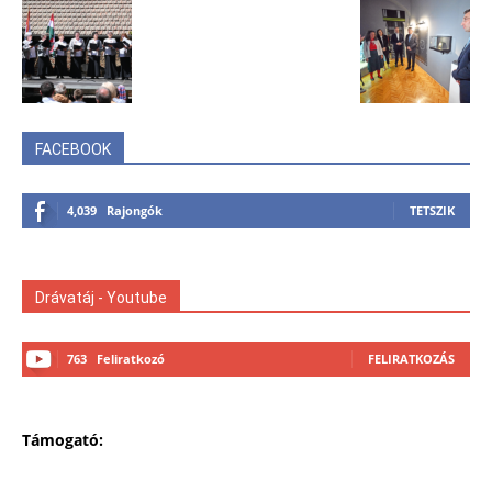
FACEBOOK
4,039
Rajongók
TETSZIK
Drávatáj - Youtube
763
Feliratkozó
FELIRATKOZÁS
Támogató: