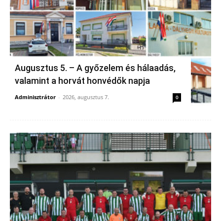
Augusztus 5. – A győzelem és hálaadás,
valamint a horvát honvédők napja
Adminisztrátor
-
2026, augusztus 7.
0