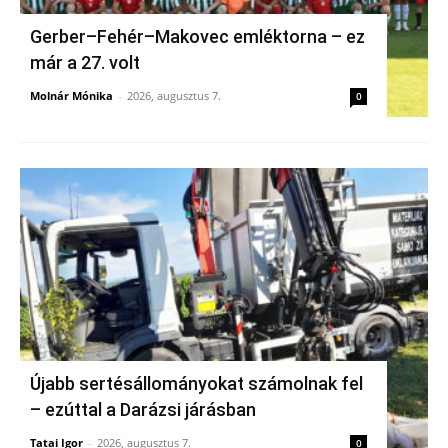
Gerber–Fehér–Makovec emléktorna – ez
már a 27. volt
Molnár Mónika
-
2026, augusztus 7.
0
Újabb sertésállományokat számolnak fel
– ezúttal a Darázsi járásban
Tatai Igor
-
2026, augusztus 7.
0