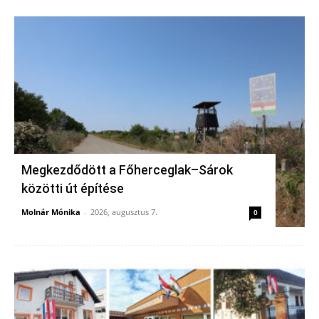
Megkezdődött a Főherceglak–Sárok
közötti út építése
Molnár Mónika
-
2026, augusztus 7.
0