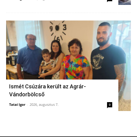
Ismét Csúzára került az Agrár-
Vándorbölcső
Tatai Igor
-
2026, augusztus 7.
0