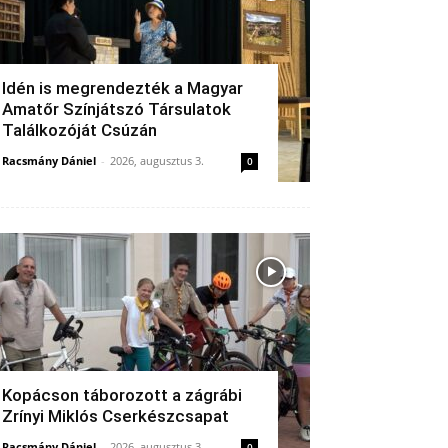
Idén is megrendezték a Magyar
Amatőr Színjátszó Társulatok
Találkozóját Csúzán
Racsmány Dániel
-
2026, augusztus 3.
0
Kopácson táborozott a zágrábi
Zrínyi Miklós Cserkészcsapat
Racsmány Dániel
-
2026, augusztus 3.
0