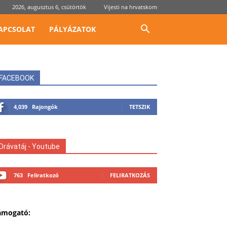
2026, augusztus 6, csütörtök
Vijesti na hrvatskom
APCSOLAT
PÁLYÁZATOK
FACEBOOK
4,039
Rajongók
TETSZIK
Drávatáj - Youtube
763
Feliratkozó
FELIRATKOZÁS
ámogató: