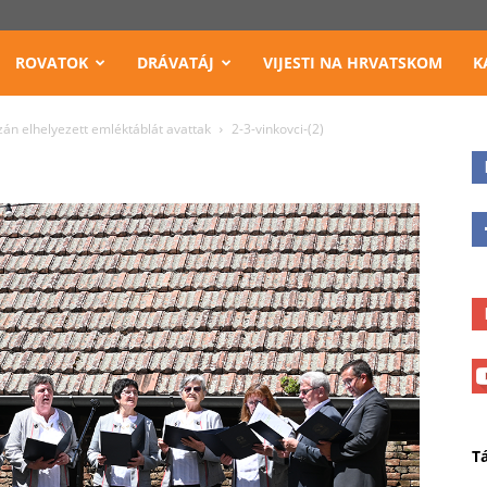
ROVATOK
DRÁVATÁJ
VIJESTI NA HRVATSKOM
K
zán elhelyezett emléktáblát avattak
2-3-vinkovci-(2)
T