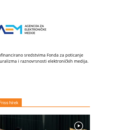
financirano sredstvima Fonda za poticanje
uralizma i raznovrsnosti elektroničkih medija.
Friss hírek