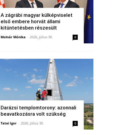
A zágrábi magyar külképviselet
első embere horvát állami
kitüntetésben részesült
Molnár Mónika
-
2026, július 30.
0
Darázsi templomtorony: azonnali
beavatkozásra volt szükség
Tatai Igor
-
2026, július 30.
0