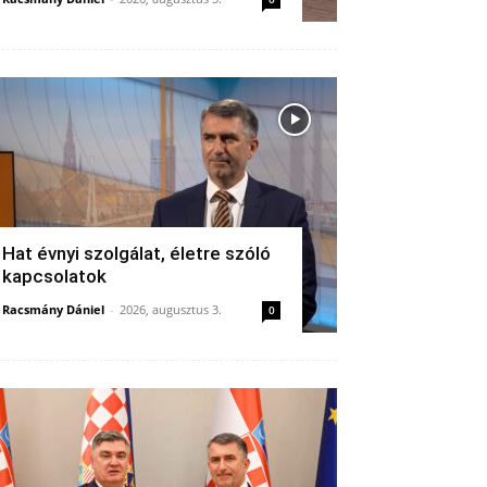
Hat évnyi szolgálat, életre szóló
kapcsolatok
Racsmány Dániel
-
2026, augusztus 3.
0