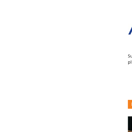
Su
pl