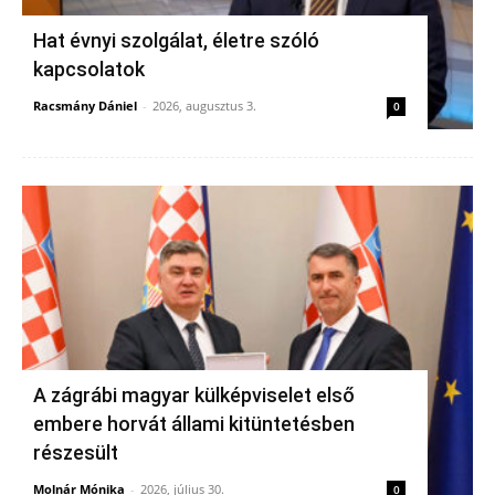
Hat évnyi szolgálat, életre szóló
kapcsolatok
Racsmány Dániel
-
2026, augusztus 3.
0
A zágrábi magyar külképviselet első
embere horvát állami kitüntetésben
részesült
Molnár Mónika
-
2026, július 30.
0