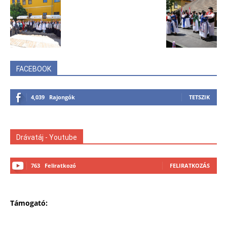
FACEBOOK
4,039
Rajongók
TETSZIK
Drávatáj - Youtube
763
Feliratkozó
FELIRATKOZÁS
Támogató: