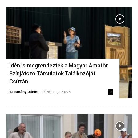
Idén is megrendezték a Magyar Amatőr
Színjátszó Társulatok Találkozóját
Csúzán
Racsmány Dániel
-
2026, augusztus 3.
0