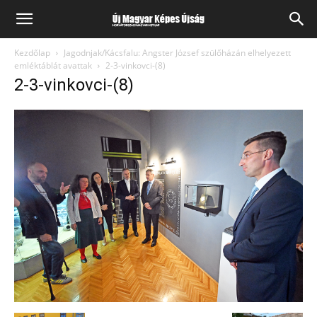
Kezdőlap
Jagodnjak/Kácsfalu: Angster József szülőházán elhelyezett
emléktáblát avattak
2-3-vinkovci-(8)
2-3-vinkovci-(8)