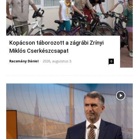
Kopácson táborozott a zágrábi Zrínyi
Miklós Cserkészcsapat
Racsmány Dániel
-
2026, augusztus 3.
0