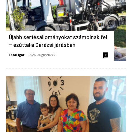
Újabb sertésállományokat számolnak fel
– ezúttal a Darázsi járásban
Tatai Igor
-
2026, augusztus 7.
0