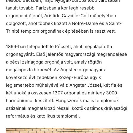
később Bécsben, majd Nyugat-Európa több városában
tanult tovább. Párizsban a kor leghíresebb
orgonaépítőjénél, Aristide Cavaillé-Coll műhelyében
dolgozott, ahol többek között a Notre-Dame és a Saint-
Trinité templom orgonáinak építésében is részt vett.
1866-ban telepedett le Pécsett, ahol megalapította
orgonagyárát. Első jelentős magyarországi megrendelése
a pécsi zsinagóga orgonája volt, amely rögtön
megalapozta hírnevét. Az Angster-orgonagyár a
következő évtizedekben Közép-Európa egyik
legismertebb műhelyévé vált: Angster József, két fia és
két unokája összesen 1307 orgonát és mintegy 3000
harmóniumot készített. Hangszereik ma is templomok
százainak meghatározó részei, köztük számos drávaszögi
református és katolikus temploméi.