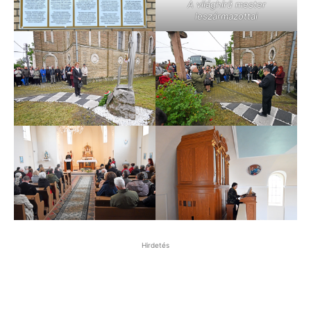
A világhírű mester
leszármazottai
Hirdetés