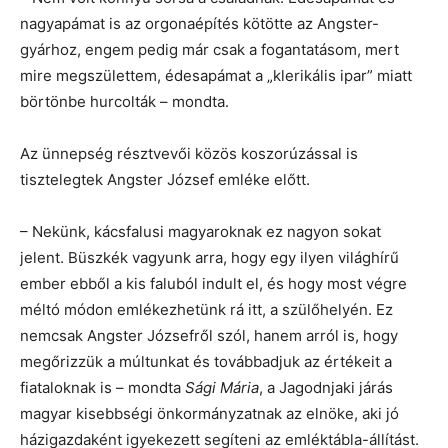
nagyapámat is az orgonaépítés kötötte az Angster-
gyárhoz, engem pedig már csak a fogantatásom, mert
mire megszülettem, édesapámat a „klerikális ipar” miatt
börtönbe hurcolták – mondta.
Az ünnepség résztvevői közös koszorúzással is
tisztelegtek Angster József emléke előtt.
– Nekünk, kácsfalusi magyaroknak ez nagyon sokat
jelent. Büszkék vagyunk arra, hogy egy ilyen világhírű
ember ebből a kis faluból indult el, és hogy most végre
méltó módon emlékezhetünk rá itt, a szülőhelyén. Ez
nemcsak Angster Józsefről szól, hanem arról is, hogy
megőrizzük a múltunkat és továbbadjuk az értékeit a
fiataloknak is – mondta
Sági Mária
, a Jagodnjaki járás
magyar kisebbségi önkormányzatnak az elnöke, aki jó
házigazdaként igyekezett segíteni az emléktábla-állítást.