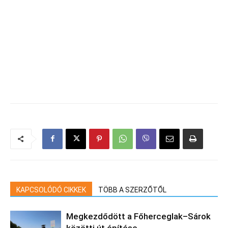
KAPCSOLÓDÓ CIKKEK
TÖBB A SZERZŐTŐL
Megkezdődött a Főherceglak–Sárok
közötti út építése