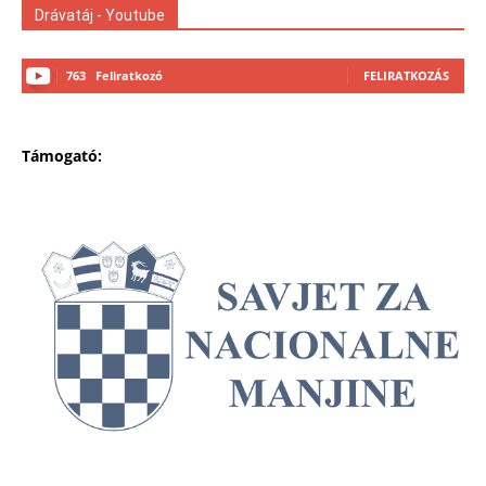
Drávatáj - Youtube
763
Feliratkozó
FELIRATKOZÁS
Támogató: