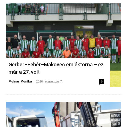
Gerber–Fehér–Makovec emléktorna – ez
már a 27. volt
Molnár Mónika
-
2026, augusztus 7.
0