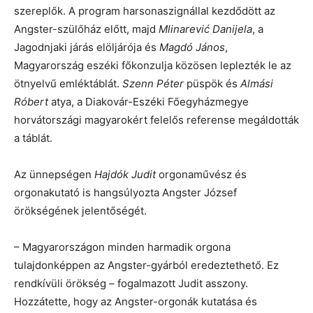
szereplők. A program harsonaszignállal kezdődött az
Angster-szülőház előtt, majd
Mlinarević Danijela
, a
Jagodnjaki járás elöljárója és
Magdó János
,
Magyarország eszéki főkonzulja közösen leplezték le az
ötnyelvű emléktáblát.
Szenn Péter
püspök és
Almási
Róbert
atya, a Diakovár-Eszéki Főegyházmegye
horvátországi magyarokért felelős referense megáldották
a táblát.
Az ünnepségen
Hajdók Judit
orgonaművész és
orgonakutató is hangsúlyozta Angster József
örökségének jelentőségét.
– Magyarországon minden harmadik orgona
tulajdonképpen az Angster-gyárból eredeztethető. Ez
rendkívüli örökség – fogalmazott Judit asszony.
Hozzátette, hogy az Angster-orgonák kutatása és