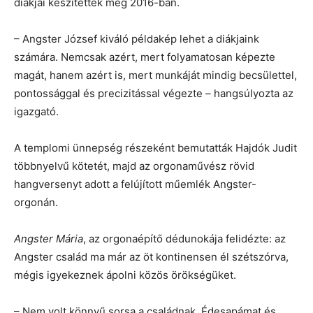
diákjai készítették még 2016-ban.
– Angster József kiváló példakép lehet a diákjaink
számára. Nemcsak azért, mert folyamatosan képezte
magát, hanem azért is, mert munkáját mindig becsülettel,
pontossággal és precizitással végezte – hangsúlyozta az
igazgató.
A templomi ünnepség részeként bemutatták Hajdók Judit
többnyelvű kötetét, majd az orgonaművész rövid
hangversenyt adott a felújított műemlék Angster-
orgonán.
Angster Mária
, az orgonaépítő dédunokája felidézte: az
Angster család ma már az öt kontinensen él szétszórva,
mégis igyekeznek ápolni közös örökségüket.
– Nem volt könnyű sorsa a családnak. Édesapámat és