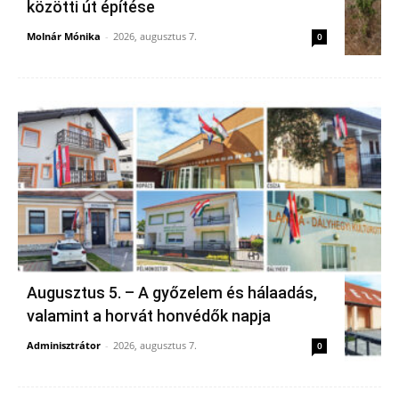
közötti út építése
Molnár Mónika
-
2026, augusztus 7.
0
Augusztus 5. – A győzelem és hálaadás,
valamint a horvát honvédők napja
Adminisztrátor
-
2026, augusztus 7.
0