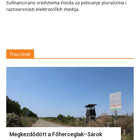
Sufinancirano sredstvima Fonda za poticanje pluralizma i
raznovrsnosti elektroničkih medija.
Friss hírek
Megkezdődött a Főherceglak–Sárok