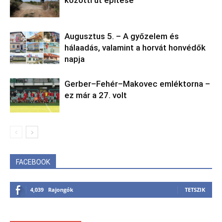
Augusztus 5. – A győzelem és
hálaadás, valamint a horvát honvédők
napja
Gerber–Fehér–Makovec emléktorna –
ez már a 27. volt
FACEBOOK
4,039
Rajongók
TETSZIK