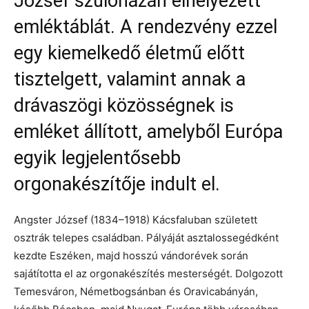
József szülőházán elhelyezett
emléktáblát. A rendezvény ezzel
egy kiemelkedő életmű előtt
tisztelgett, valamint annak a
drávaszögi közösségnek is
emléket állított, amelyből Európa
egyik legjelentősebb
orgonakészítője indult el.
Angster József (1834–1918) Kácsfaluban született
osztrák telepes családban. Pályáját asztalossegédként
kezdte Eszéken, majd hosszú vándorévek során
sajátította el az orgonakészítés mesterségét. Dolgozott
Temesváron, Németbogsánban és Oravicabányán,