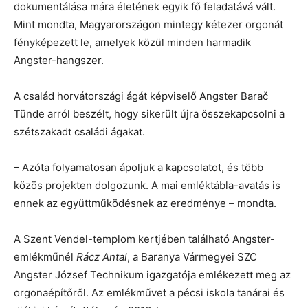
dokumentálása mára életének egyik fő feladatává vált.
Mint mondta, Magyarországon mintegy kétezer orgonát
fényképezett le, amelyek közül minden harmadik
Angster-hangszer.
A család horvátországi ágát képviselő Angster Barač
Tünde arról beszélt, hogy sikerült újra összekapcsolni a
szétszakadt családi ágakat.
– Azóta folyamatosan ápoljuk a kapcsolatot, és több
közös projekten dolgozunk. A mai emléktábla-avatás is
ennek az együttműködésnek az eredménye – mondta.
A Szent Vendel-templom kertjében található Angster-
emlékműnél
Rácz Antal
, a Baranya Vármegyei SZC
Angster József Technikum igazgatója emlékezett meg az
orgonaépítőről. Az emlékművet a pécsi iskola tanárai és