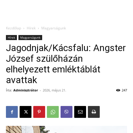
Kezdőlap
Hírek
Magyarságunk
Hírek
Magyarságunk
Jagodnjak/Kácsfalu: Angster
József szülőházán
elhelyezett emléktáblát
avattak
Írta:
Adminisztrátor
-
2026, május 21.
247