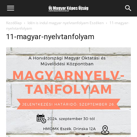
Kezdőlap
Idén is indul magyar nyelvtanfolyam Eszéken
11-magyar-
nyelvtanfolyam
11-magyar-nyelvtanfolyam