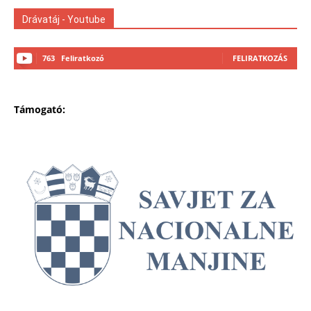
Drávatáj - Youtube
763
Feliratkozó
FELIRATKOZÁS
Támogató: