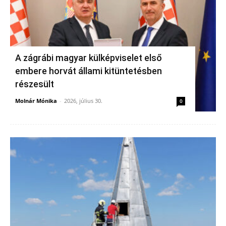
A zágrábi magyar külképviselet első
embere horvát állami kitüntetésben
részesült
Molnár Mónika
-
2026, július 30.
0