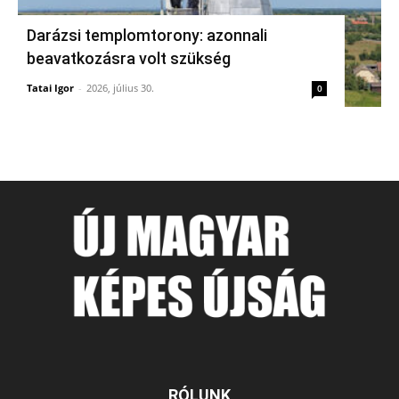
Darázsi templomtorony: azonnali
beavatkozásra volt szükség
Tatai Igor
-
2026, július 30.
0
RÓLUNK