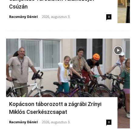
Csúzán
Racsmány Dániel
-
2026, augusztus 3.
0
Kopácson táborozott a zágrábi Zrínyi
Miklós Cserkészcsapat
Racsmány Dániel
-
2026, augusztus 3.
0