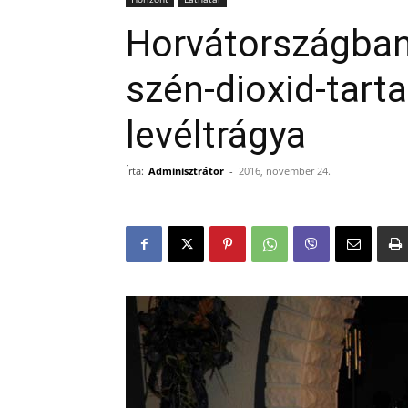
Horvátországban 
szén-dioxid-tart
levéltrágya
Írta:
Adminisztrátor
-
2016, november 24.