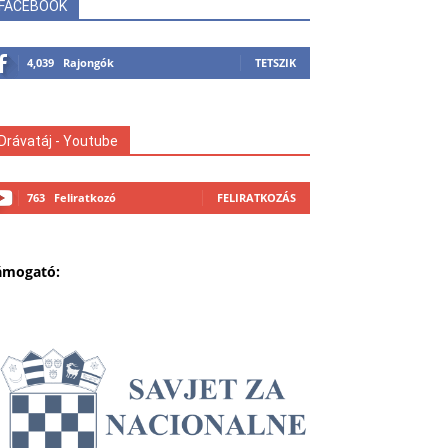
FACEBOOK
4,039
Rajongók
TETSZIK
Drávatáj - Youtube
763
Feliratkozó
FELIRATKOZÁS
ámogató: