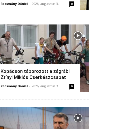
Racsmány Dániel
-
2026, augusztus 3.
0
Kopácson táborozott a zágrábi
Zrínyi Miklós Cserkészcsapat
Racsmány Dániel
-
2026, augusztus 3.
0