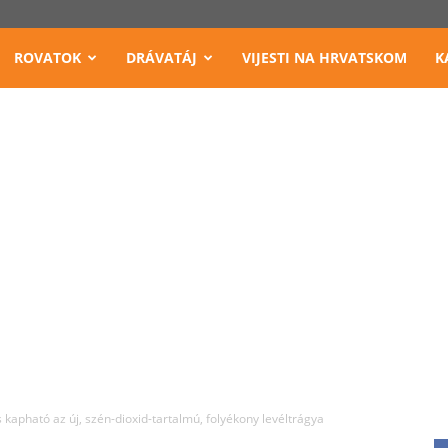
ROVATOK
DRÁVATÁJ
VIJESTI NA HRVATSKOM
K
kapható az új, szén-dioxid-tartalmú, folyékony levéltrágya