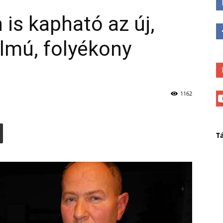
is kapható az új,
almú, folyékony
1162
T