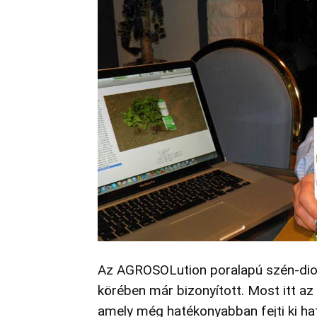
Az AGROSOLution poralapú szén-diox
körében már bizonyított. Most itt az
amely még hatékonyabban fejti ki ha