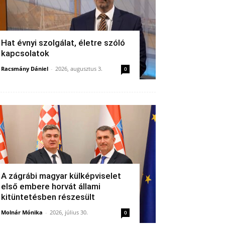
Hat évnyi szolgálat, életre szóló
kapcsolatok
Racsmány Dániel
-
2026, augusztus 3.
0
A zágrábi magyar külképviselet
első embere horvát állami
kitüntetésben részesült
Molnár Mónika
-
2026, július 30.
0