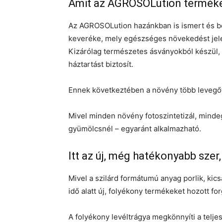
Amit az AGROSOLution termékei
Az AGROSOLution hazánkban is ismert és b
keveréke, mely egészséges növekedést jele
Kizárólag természetes ásványokból készül,
háztartást biztosít.
Ennek következtében a növény több levegőt
Mivel minden növény fotoszintetizál, mindeg
gyümölcsnél – egyaránt alkalmazható.
Itt az új, még hatékonyabb sze
Mivel a szilárd formátumú anyag porlik, kic
idő alatt új, folyékony termékeket hozott for
A folyékony levéltrágya megkönnyíti a telje