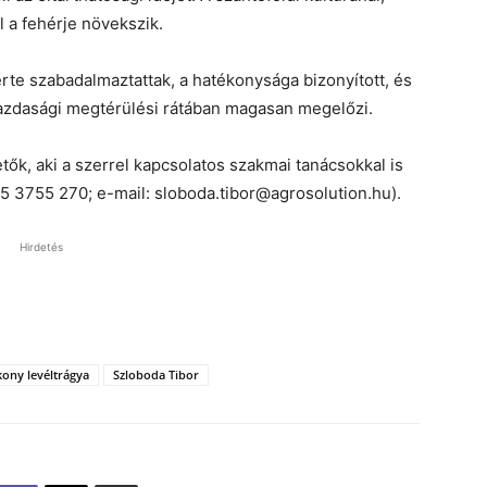
l a fehérje növekszik.
erte szabadalmaztattak, a hatékonysága bizonyított, és
azdasági megtérülési rátában magasan megelőzi.
k, aki a szerrel kapcsolatos szakmai tanácsokkal is
95 3755 270; e-mail: sloboda.tibor@agrosolution.hu).
Hirdetés
kony levéltrágya
Szloboda Tibor