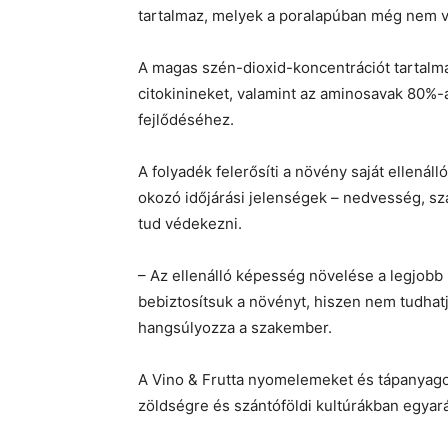
tartalmaz, melyek a poralapúban még nem v
A magas szén-dioxid-koncentrációt tartalm
citokinineket, valamint az aminosavak 80%
fejlődéséhez.
A folyadék felerősíti a növény saját ellenál
okozó időjárási jelenségek – nedvesség, sz
tud védekezni.
– Az ellenálló képesség növelése a legjobb
bebiztosítsuk a növényt, hiszen nem tudhatj
hangsúlyozza a szakember.
A Vino & Frutta nyomelemeket és tápanyagot
zöldségre és szántóföldi kultúrákban egyará