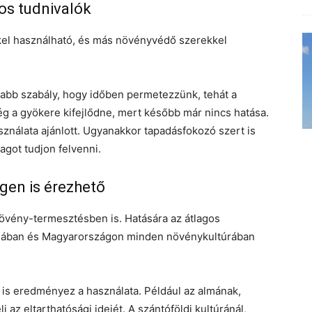
os tudnivalók
kel használható, és más növényvédő szerekkel
sabb szabály, hogy időben permetezzünk, tehát a
g a gyökere kifejlődne, mert később már nincs hatása.
nálata ajánlott. Ugyanakkor tapadásfokozó szert is
agot tudjon felvenni.
gen is érezhető
növény-termesztésben is. Hatására az átlagos
iában és Magyarországon minden növénykultúrában
is eredményez a használata. Például az almának,
az eltarthatósági idejét. A szántóföldi kultúránál,