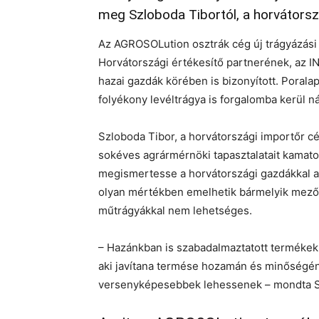
meg Szloboda Tibortól, a horvátorsz
Az AGROSOLution osztrák cég új trágyázási t
Horvátországi értékesítő partnerének, az I
hazai gazdák körében is bizonyított. Porala
folyékony levéltrágya is forgalomba kerül n
Szloboda Tibor, a horvátországi importőr c
sokéves agrármérnöki tapasztalatait kamato
megismertesse a horvátországi gazdákkal 
olyan mértékben emelhetik bármelyik mezőg
műtrágyákkal nem lehetséges.
– Hazánkban is szabadalmaztatott termékekr
aki javítana termése hozamán és minőség
versenyképesebbek lehessenek – mondta S