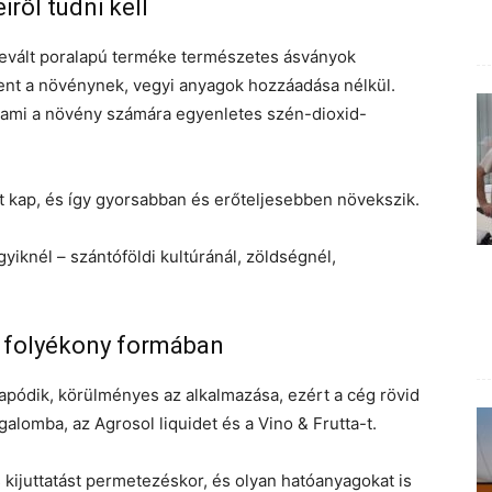
ről tudni kell
evált poralapú terméke természetes ásványok
nt a növénynek, vegyi anyagok hozzáadása nélkül.
 ami a növény számára egyenletes szén-dioxid-
 kap, és így gyorsabban és erőteljesebben növekszik.
yiknél – szántóföldi kultúránál, zöldségnél,
r, folyékony formában
sapódik, körülményes az alkalmazása, ezért a cég rövid
galomba, az Agrosol liquidet és a Vino & Frutta-t.
s kijuttatást permetezéskor, és olyan hatóanyagokat is