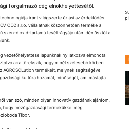
ági forgalmazó cég elnökhelyettesétől.
Su
echnológiája iránt világszerte óriási az érdeklődés.
pl
NOV CO2 s.r.o. vállalatnak köszönhetően terméke a
pú szén-dioxid-tartamú levéltrágyája után idén ősztől a
álunk.
ég vezetőhelyettese lapunknak nyilatkozva elmondta,
ztatva arra törekszik, hogy minél szélesebb körben
az AGROSOLution termékeit, melynek segítségével
azdasági kultúra hozamát, minőségét, ami másfajta
ől van szó, minden olyan innovatív gazdának ajánlom,
én, hogy mezőgazdasági termékükkel még
zloboda Tibor.