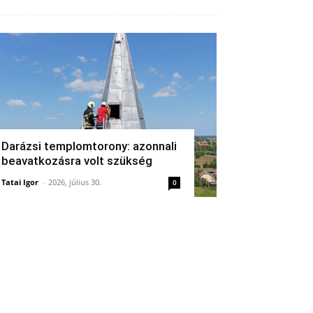
Darázsi templomtorony: azonnali
beavatkozásra volt szükség
Tatai Igor
-
2026, július 30.
0