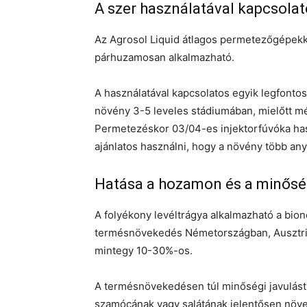
A szer használatával kapcsolat
Az Agrosol Liquid átlagos permetezőgépek
párhuzamosan alkalmazható.
A használatával kapcsolatos egyik legfonto
növény 3-5 leveles stádiumában, mielőtt mé
Permetezéskor 03/04-es injektorfúvóka hasz
ajánlatos használni, hogy a növény több any
Hatása a hozamon és a minősé
A folyékony levéltrágya alkalmazható a bio
termésnövekedés Németországban, Ausztr
mintegy 10-30%-os.
A termésnövekedésen túl minőségi javulást 
szamócának vagy salátának jelentősen növeli 