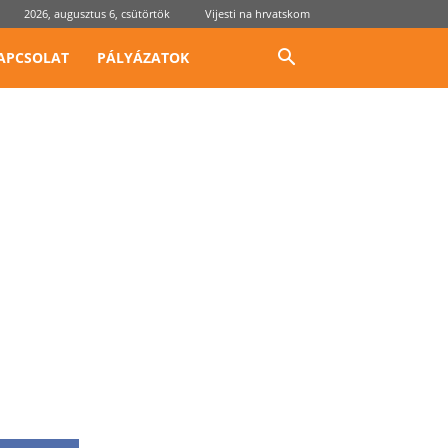
2026, augusztus 6, csütörtök
Vijesti na hrvatskom
APCSOLAT
PÁLYÁZATOK