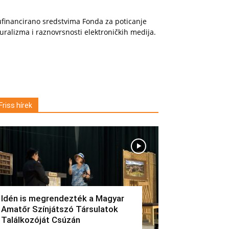
financirano sredstvima Fonda za poticanje
uralizma i raznovrsnosti elektroničkih medija.
Friss hírek
Idén is megrendezték a Magyar
Amatőr Színjátszó Társulatok
Találkozóját Csúzán