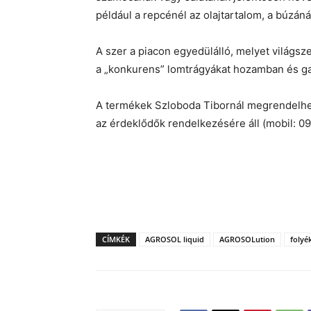
például a repcénél az olajtartalom, a búzáná
A szer a piacon egyedülálló, melyet világsz
a „konkurens” lomtrágyákat hozamban és g
A termékek Szloboda Tibornál megrendelhető
az érdeklődők rendelkezésére áll (mobil: 0
CÍMKÉK
AGROSOL liquid
AGROSOLution
folyé