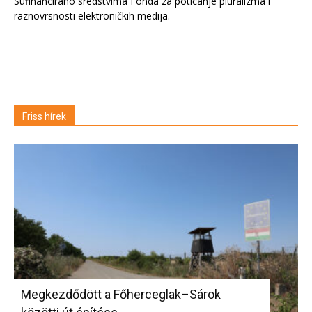
Sufinancirano sredstvima Fonda za poticanje pluralizma i
raznovrsnosti elektroničkih medija.
Friss hírek
Megkezdődött a Főherceglak–Sárok