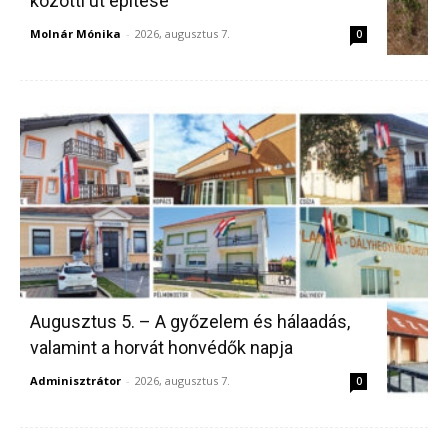
közötti út építése
Molnár Mónika
-
2026, augusztus 7.
0
Augusztus 5. – A győzelem és hálaadás,
valamint a horvát honvédők napja
Adminisztrátor
-
2026, augusztus 7.
0