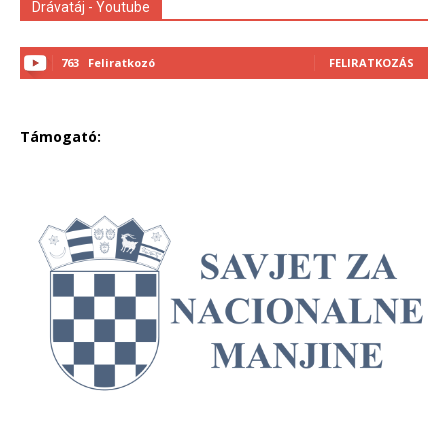
Drávatáj - Youtube
763
Feliratkozó
FELIRATKOZÁS
Támogató: