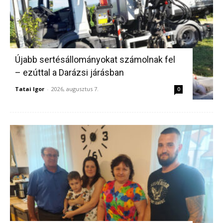
Újabb sertésállományokat számolnak fel
– ezúttal a Darázsi járásban
Tatai Igor
-
2026, augusztus 7.
0