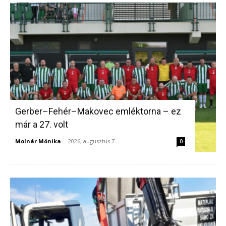
Gerber–Fehér–Makovec emléktorna – ez
már a 27. volt
Molnár Mónika
-
2026, augusztus 7.
0