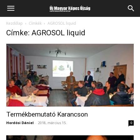
Kezdőlap
Címkék
AGROSOL liquid
Címke: AGROSOL liquid
Termékbemutató Karancson
Hordósi Dániel
-
2018, március 15.
0