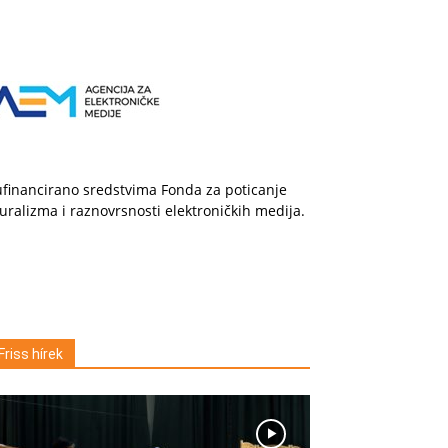
financirano sredstvima Fonda za poticanje
uralizma i raznovrsnosti elektroničkih medija.
Friss hírek