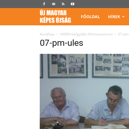
Képes
FŐOLDAL
HÍREK
Újság
Kezdőlap
HMDK-közgyűlés Pélmonostoron
07-pm-
07-pm-ules