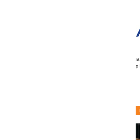
Su
pl