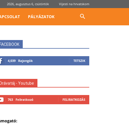
2026, augusztus 6, csütörtök
Vijesti na hrvatskom
APCSOLAT
PÁLYÁZATOK
FACEBOOK
4,039
Rajongók
TETSZIK
Drávatáj - Youtube
763
Feliratkozó
FELIRATKOZÁS
ámogató: