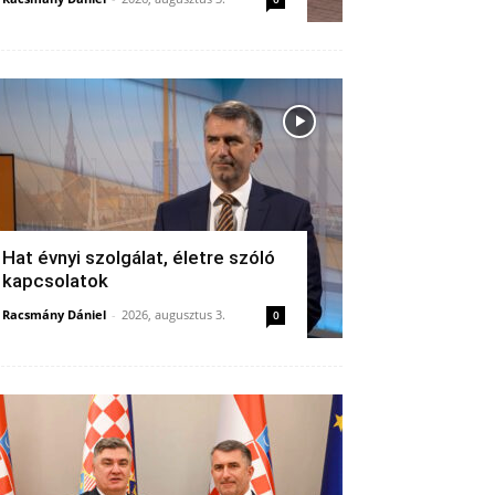
Hat évnyi szolgálat, életre szóló
kapcsolatok
Racsmány Dániel
-
2026, augusztus 3.
0