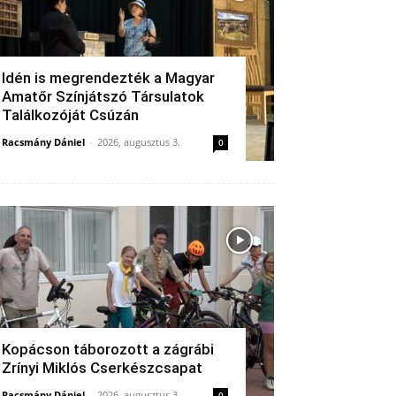
Idén is megrendezték a Magyar
Amatőr Színjátszó Társulatok
Találkozóját Csúzán
Racsmány Dániel
-
2026, augusztus 3.
0
Kopácson táborozott a zágrábi
Zrínyi Miklós Cserkészcsapat
Racsmány Dániel
-
2026, augusztus 3.
0