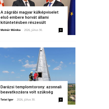
A zágrábi magyar külképviselet
első embere horvát állami
kitüntetésben részesült
Molnár Mónika
-
2026, július 30.
0
Darázsi templomtorony: azonnali
beavatkozásra volt szükség
Tatai Igor
-
2026, július 30.
0