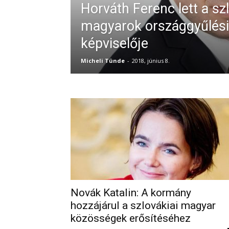
Horváth Ferenc lett a sz
magyarok országgyűlési
képviselője
Micheli Tünde
-
2018, június 8.
Novák Katalin: A kormány
hozzájárul a szlovákiai magyar
közösségek erősítéséhez