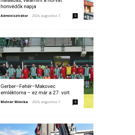
honvédők napja
Adminisztrátor
-
2026, augusztus 7.
0
Gerber–Fehér–Makovec
emléktorna – ez már a 27. volt
Molnár Mónika
-
2026, augusztus 7.
0