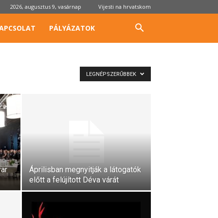
2026, augusztus 9, vasárnap
Vijesti na hrvatskom
APCSOLAT
PÁLYÁZATOK
LEGNÉPSZERŰBBEK
ar
Áprilisban megnyitják a látogatók
előtt a felújított Déva várát