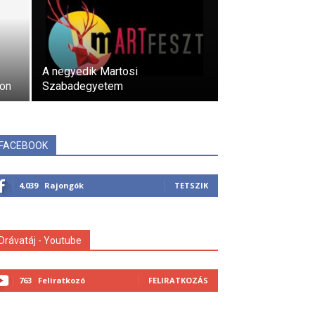
A negyedik Martosi
ron
Szabadegyetem
FACEBOOK
4,039
Rajongók
TETSZIK
Drávatáj - Youtube
763
Feliratkozó
FELIRATKOZÁS