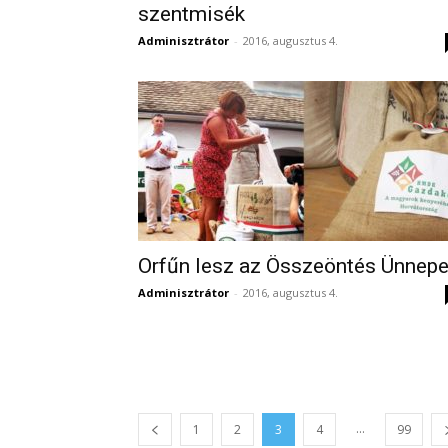
szentmisék
Adminisztrátor
-
2016, augusztus 4.
Orfűn lesz az Összeöntés Ünnep
Adminisztrátor
-
2016, augusztus 4.
...
1
2
3
4
99