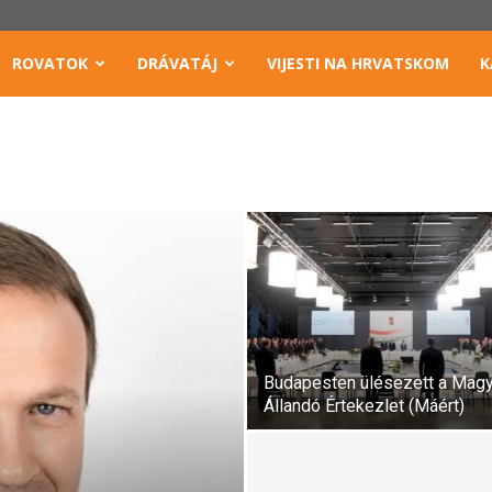
ROVATOK
DRÁVATÁJ
VIJESTI NA HRVATSKOM
K
Budapesten ülésezett a Magy
Állandó Értekezlet (Máért)