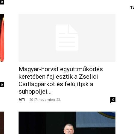
0
T
Magyar-horvát együttműködés
keretében fejlesztik a Zselici
Csillagparkot és felújítják a
0
suhopoljei...
MTI
-
2017, november 23.
0