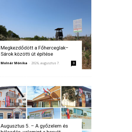
Megkezdődött a Főherceglak–
Sárok közötti út építése
Molnár Mónika
-
2026, augusztus 7.
0
Augusztus 5. – A győzelem és
hálaadás, valamint a horvát