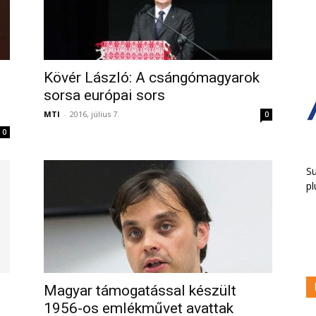
Kövér László: A csángómagyarok
sorsa európai sors
MTI
-
2016, július 7.
0
0
Su
pl
Magyar támogatással készült
1956-os emlékművet avattak