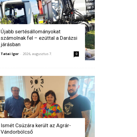
Újabb sertésállományokat
számolnak fel – ezúttal a Darázsi
járásban
Tatai Igor
-
2026, augusztus 7.
0
Ismét Csúzára került az Agrár-
Vándorbölcső