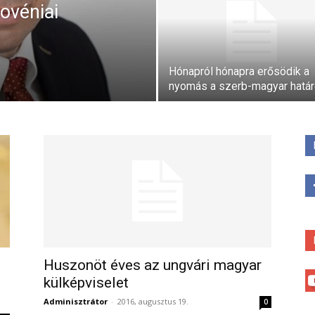
lovéniai
Hónapról hónapra erősödik a
nyomás a szerb-magyar hatá
Huszonöt éves az ungvári magyar
külképviselet
Adminisztrátor
-
2016, augusztus 19.
0