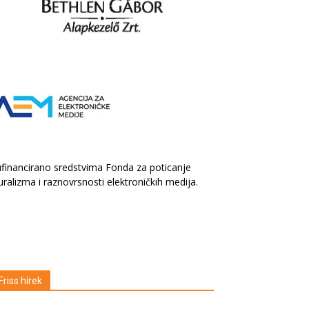
financirano sredstvima Fonda za poticanje
uralizma i raznovrsnosti elektroničkih medija.
Friss hírek