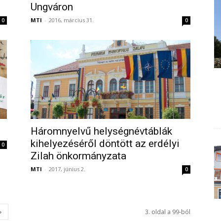
Ungváron
MTI
-
2016, március 31.
0
0
e
Háromnyelvű helységnévtáblák
kihelyezéséről döntött az erdélyi
0
Zilah önkormányzata
MTI
-
2017, június 2.
0
3. oldal a 99-ból