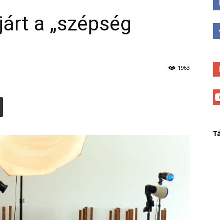
árt a „szépség
1963
T