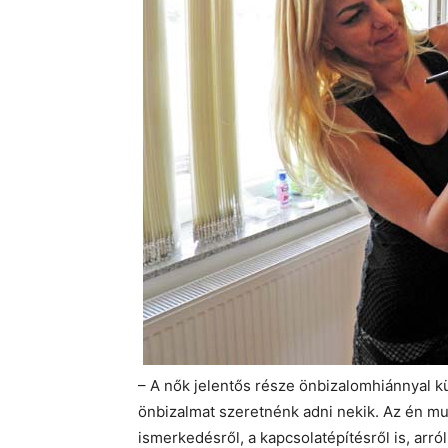
– A nők jelentős része önbizalomhiánnyal k
önbizalmat szeretnénk adni nekik. Az én m
ismerkedésről, a kapcsolatépítésről is, arró