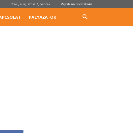
2026, augusztus 7, péntek
Vijesti na hrvatskom
APCSOLAT
PÁLYÁZATOK