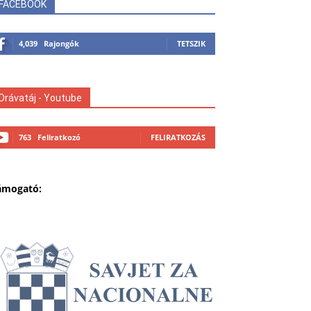
FACEBOOK
4,039
Rajongók
TETSZIK
Drávatáj - Youtube
763
Feliratkozó
FELIRATKOZÁS
ámogató: