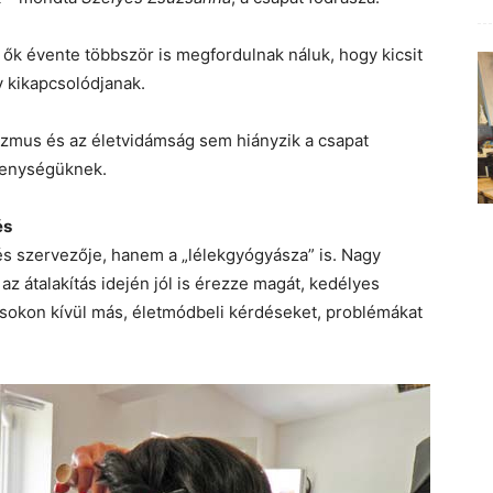
 ők évente többször is megfordulnak náluk, hogy kicsit
y kikapcsolódjanak.
mizmus és az életvidámság sem hiányzik a csapat
ékenységüknek.
és
s szervezője, hanem a „lélekgyógyásza” is. Nagy
 az átalakítás idején jól is érezze magát, kedélyes
ácsokon kívül más, életmódbeli kérdéseket, problémákat