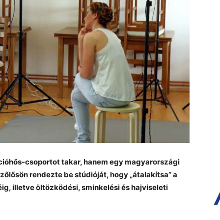
ióhős-csoportot takar, hanem egy magyarországi
őlősön rendezte be stúdióját, hogy „átalakítsa” a
g, illetve öltözködési, sminkelési és hajviseleti