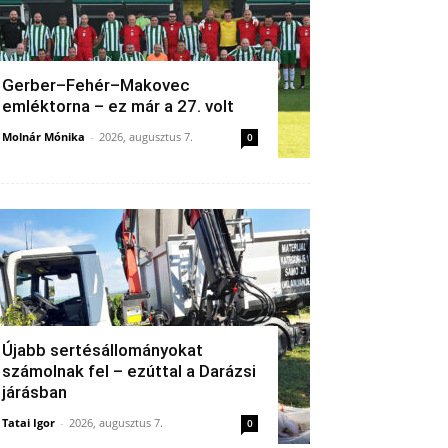
Gerber–Fehér–Makovec
emléktorna – ez már a 27. volt
Molnár Mónika
-
2026, augusztus 7.
0
Újabb sertésállományokat
számolnak fel – ezúttal a Darázsi
járásban
Tatai Igor
-
2026, augusztus 7.
0