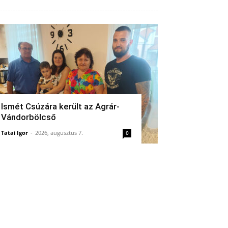
Ismét Csúzára került az Agrár-
Vándorbölcső
Tatai Igor
-
2026, augusztus 7.
0