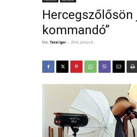
Hercegszőlősön j
kommandó”
Írta:
Tatai Igor
-
2016, június 8.