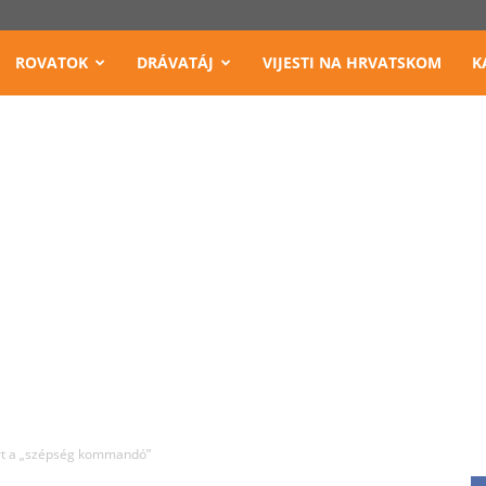
ROVATOK
DRÁVATÁJ
VIJESTI NA HRVATSKOM
K
rt a „szépség kommandó”