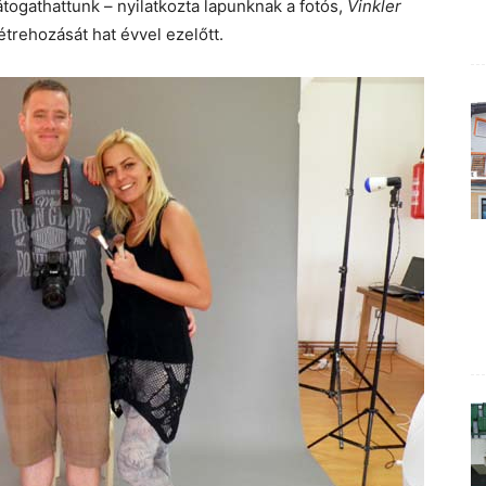
látogathattunk – nyilatkozta lapunknak a fotós,
Vinkler
étrehozását hat évvel ezelőtt.