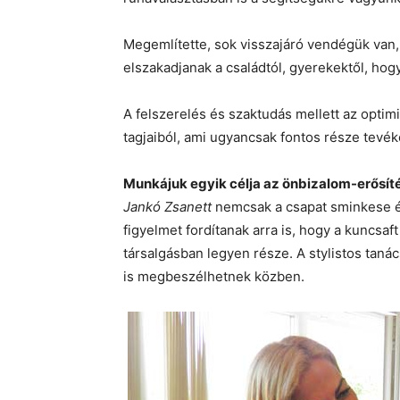
Megemlítette, sok visszajáró vendégük van,
elszakadjanak a családtól, gyerekektől, hog
A felszerelés és szaktudás mellett az opti
tagjaiból, ami ugyancsak fontos része tev
Munkájuk egyik célja az önbizalom-erősít
Jankó Zsanett
nemcsak a csapat sminkese é
figyelmet fordítanak arra is, hogy a kuncsaft
társalgásban legyen része. A stylistos tan
is megbeszélhetnek közben.