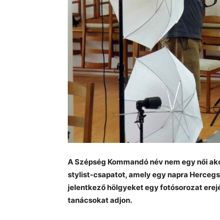
A Szépség Kommandó név nem egy női akc
stylist-csapatot, amely egy napra Hercegsz
jelentkező hölgyeket egy fotósorozat erejéi
tanácsokat adjon.