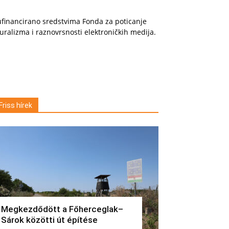
financirano sredstvima Fonda za poticanje
uralizma i raznovrsnosti elektroničkih medija.
Friss hírek
Megkezdődött a Főherceglak–
Sárok közötti út építése