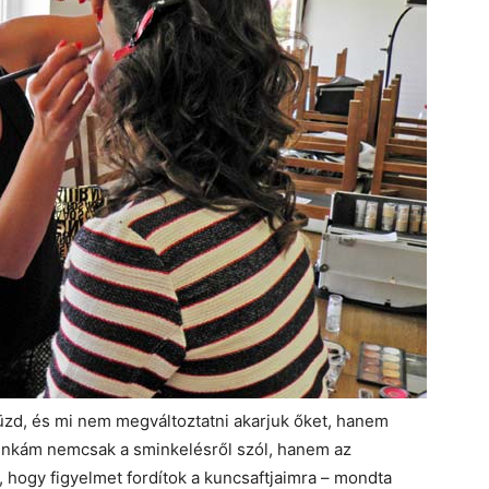
üzd, és mi nem megváltoztatni akarjuk őket, hanem
unkám nemcsak a sminkelésről szól, hanem az
l, hogy figyelmet fordítok a kuncsaftjaimra – mondta