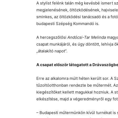
A stylist felénk talán még kevésbé ismert s
megjelenésének, öltözködésének, hajvisele
sminkes, az öltözködési tanácsadó és a fotó
budapesti Szépség Kommandó is.
A hercegszőlősi
Andócsi-Tar Melinda
magya
csapat munkájáról, és úgy döntött, lehívja ő
„átalakító napot”.
A csapat először látogatott a Drávaszögb
Erre az alkalomra múlt héten került sor. 
tűzoltóotthonban rendezte be műtermét. Az 
kiegészítőket kellett magukkal hozniuk. A sty
elkészítése, majd a végeredményről egy fot
– Budapesti műtermünkön kívül turnékat i