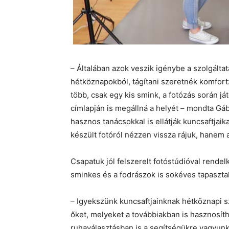
– Általában azok veszik igénybe a szolgáltat
hétköznapokból, tágítani szeretnék komfor
több, csak egy kis smink, a fotózás során j
címlapján is megállná a helyét – mondta Gá
hasznos tanácsokkal is ellátják kuncsaftjaika
készült fotóról nézzen vissza rájuk, hanem a
Csapatuk jól felszerelt fotóstúdióval rende
sminkes és a fodrászok is sokéves tapaszta
– Igyekszünk kuncsaftjainknak hétköznapi s
őket, melyeket a továbbiakban is hasznosít
ruhaválasztásban is a segítségükre vagyun