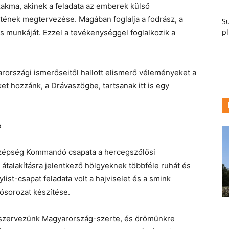
zakma, akinek a feladata az emberek külső
tének megtervezése. Magában foglalja a fodrász, a
Su
pl
s munkáját. Ezzel a tevékenységgel foglalkozik a
rországi ismerőseitől hallott elismerő véleményeket a
ket hozzánk, a Drávaszögbe, tartsanak itt is egy
e
A Szépség Kommandó csapata a hercegszőlősi
átalakításra jelentkező hölgyeknek többféle ruhát és
list-csapat feladata volt a hajviselet és a smink
ósorozat készítése.
s szervezünk Magyarország-szerte, és örömünkre