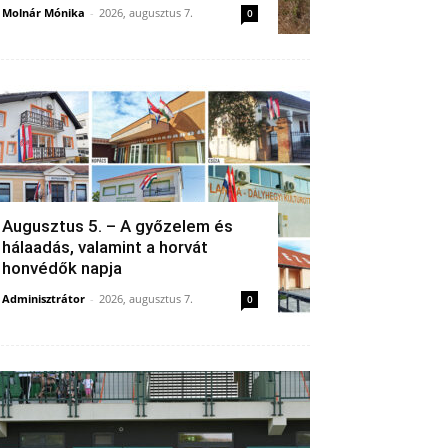
Molnár Mónika
-
2026, augusztus 7.
0
Augusztus 5. – A győzelem és
hálaadás, valamint a horvát
honvédők napja
Adminisztrátor
-
2026, augusztus 7.
0