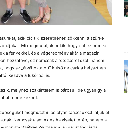
ásunkat, akik picit ki szeretnének zökkenni a szürke
tzónájukat. Mi megmutatjuk nekik, hogy ehhez nem kell
áték a fényekkel, és a végeredmény akár a magazin
bor, hozzátéve, ez nemcsak a fotózásról szól, hanem
t, hogy az „átváltoztatott” külső ne csak a helyszínen
ttól kezdve a tükörből is.
lkezik, melyhez szakértelem is párosul, de ugyanígy a
lattal rendelkeznek.
zépségüket megmutatni, és olyan tanácsokkal látjuk el
hatnak. Nemcsak a smink és hajviselet terén, hanem a
k – mondta
Szélyes Zsuzsanna
, a csapat fodrásza.