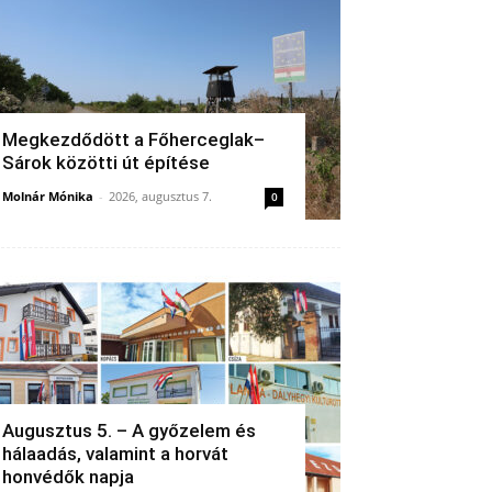
Megkezdődött a Főherceglak–
Sárok közötti út építése
Molnár Mónika
-
2026, augusztus 7.
0
Augusztus 5. – A győzelem és
hálaadás, valamint a horvát
honvédők napja