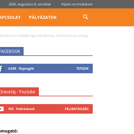
2026, augusztus 8, szombat
Vijesti na hrvatskom
APCSOLAT
PÁLYÁZATOK
 Várdarócon labdarúgó-akadémia, Vörösmarton pedig
FACEBOOK
4,039
Rajongók
TETSZIK
Drávatáj - Youtube
763
Feliratkozó
FELIRATKOZÁS
ámogató: