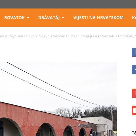
ROVATOK
DRÁVATÁJ
VIJESTI NA HRVATSKOM
K
s is folyamatban van: Nagypiszanicán teljesen megújul a református templom,
T