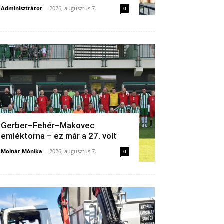
Adminisztrátor
-
2026, augusztus 7.
0
Gerber–Fehér–Makovec
emléktorna – ez már a 27. volt
Molnár Mónika
-
2026, augusztus 7.
0