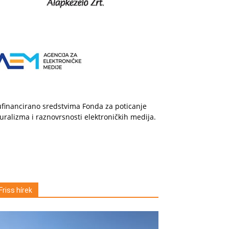
financirano sredstvima Fonda za poticanje
uralizma i raznovrsnosti elektroničkih medija.
Friss hírek