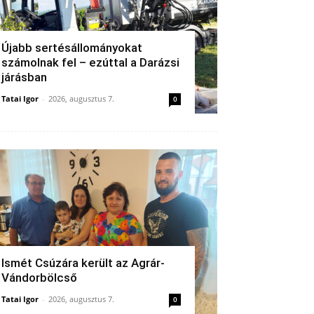
Újabb sertésállományokat
számolnak fel – ezúttal a Darázsi
járásban
Tatai Igor
-
2026, augusztus 7.
0
Ismét Csúzára került az Agrár-
Vándorbölcső
Tatai Igor
-
2026, augusztus 7.
0