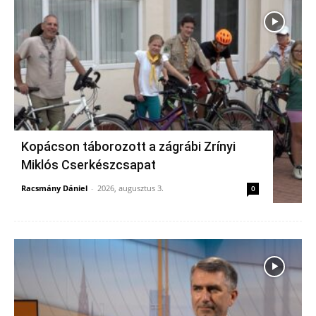
Kopácson táborozott a zágrábi Zrínyi
Miklós Cserkészcsapat
Racsmány Dániel
-
2026, augusztus 3.
0