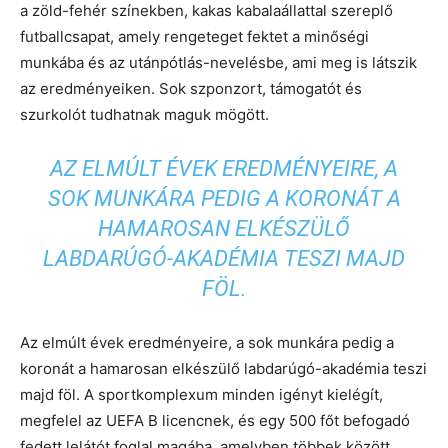
a zöld-fehér színekben, kakas kabalaállattal szereplő
futballcsapat, amely rengeteget fektet a minőségi
munkába és az utánpótlás-nevelésbe, ami meg is látszik
az eredményeiken. Sok szponzort, támogatót és
szurkolót tudhatnak maguk mögött.
AZ ELMÚLT ÉVEK EREDMÉNYEIRE, A
SOK MUNKÁRA PEDIG A KORONÁT A
HAMAROSAN ELKÉSZÜLŐ
LABDARÚGÓ-AKADÉMIA TESZI MAJD
FÖL.
Az elmúlt évek eredményeire, a sok munkára pedig a
koronát a hamarosan elkészülő labdarúgó-akadémia teszi
majd föl. A sportkomplexum minden igényt kielégít,
megfelel az UEFA B licencnek, és egy 500 főt befogadó
fedett lelátót foglal magába, amelyben többek között