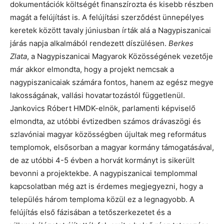
dokumentációk költségét finanszírozta és kisebb részben
magát a felújítást is. A felújítási szerződést ünnepélyes
keretek között tavaly júniusban írták alá a Nagypiszanicai
járás napja alkalmából rendezett díszülésen.
Berkes
Zlata
, a Nagypiszanicai Magyarok Közösségének vezetője
már akkor elmondta, hogy a projekt nemcsak a
nagypiszanicaiak számára fontos, hanem az egész megye
lakosságának, vallási hovatartozástól függetlenül.
Jankovics Róbert HMDK-elnök, parlamenti képviselő
elmondta, az utóbbi évtizedben számos drávaszögi és
szlavóniai magyar közösségben újultak meg református
templomok, elsősorban a magyar kormány támogatásával,
de az utóbbi 4-5 évben a horvát kormányt is sikerült
bevonni a projektekbe. A nagypiszanicai templommal
kapcsolatban még azt is érdemes megjegyezni, hogy a
település három temploma közül ez a legnagyobb. A
felújítás első fázisában a tetőszerkezetet és a