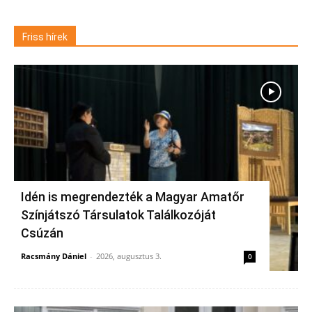
Friss hírek
Idén is megrendezték a Magyar Amatőr
Színjátszó Társulatok Találkozóját
Csúzán
Racsmány Dániel
-
2026, augusztus 3.
0