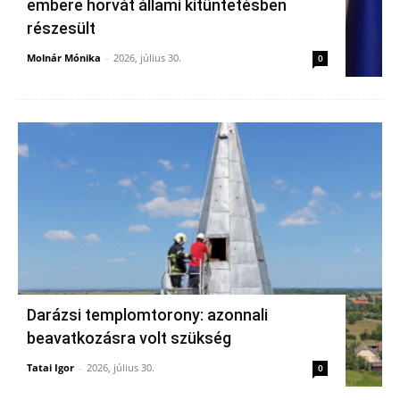
embere horvát állami kitüntetésben
részesült
Molnár Mónika
-
2026, július 30.
0
Darázsi templomtorony: azonnali
beavatkozásra volt szükség
Tatai Igor
-
2026, július 30.
0