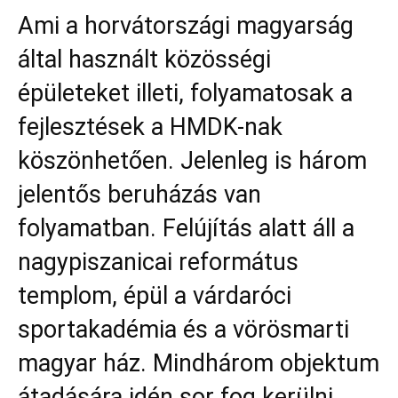
Ami a horvátországi magyarság
által használt közösségi
épületeket illeti, folyamatosak a
fejlesztések a HMDK-nak
köszönhetően. Jelenleg is három
jelentős beruházás van
folyamatban. Felújítás alatt áll a
nagypiszanicai református
templom, épül a várdaróci
sportakadémia és a vörösmarti
magyar ház. Mindhárom objektum
átadására idén sor fog kerülni.