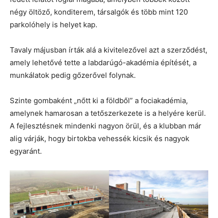
négy öltöző, konditerem, társalgók és több mint 120
parkolóhely is helyet kap.
Tavaly májusban írták alá a kivitelezővel azt a szerződést,
amely lehetővé tette a labdarúgó-akadémia építését, a
munkálatok pedig gőzerővel folynak.
Szinte gombaként „nőtt ki a földből” a fociakadémia,
amelynek hamarosan a tetőszerkezete is a helyére kerül.
A fejlesztésnek mindenki nagyon örül, és a klubban már
alig várják, hogy birtokba vehessék kicsik és nagyok
egyaránt.