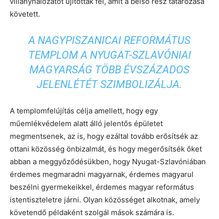
villanyhálózatot újították fel, amit a belső rész tatarozása
követett.
A NAGYPISZANICAI REFORMÁTUS
TEMPLOM A NYUGAT-SZLAVÓNIAI
MAGYARSÁG TÖBB ÉVSZÁZADOS
JELENLÉTÉT SZIMBOLIZÁLJA.
A templomfelújítás célja amellett, hogy egy
műemlékvédelem alatt álló jelentős épületet
megmentsenek, az is, hogy ezáltal tovább erősítsék az
ottani közösség önbizalmát, és hogy megerősítsék őket
abban a meggyőződésükben, hogy Nyugat-Szlavóniában
érdemes megmaradni magyarnak, érdemes magyarul
beszélni gyermekeikkel, érdemes magyar református
istentiszteletre járni. Olyan közösséget alkotnak, amely
követendő példaként szolgál mások számára is.