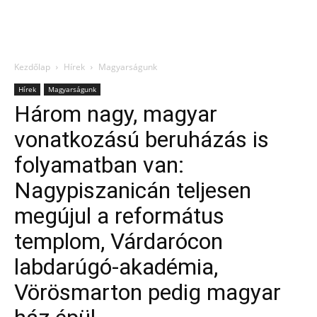
Kezdőlap
Hírek
Magyarságunk
Hírek
Magyarságunk
Három nagy, magyar
vonatkozású beruházás is
folyamatban van:
Nagypiszanicán teljesen
megújul a református
templom, Várdarócon
labdarúgó-akadémia,
Vörösmarton pedig magyar