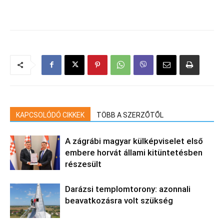
KAPCSOLÓDÓ CIKKEK
TÖBB A SZERZŐTŐL
A zágrábi magyar külképviselet első
embere horvát állami kitüntetésben
részesült
Darázsi templomtorony: azonnali
beavatkozásra volt szükség