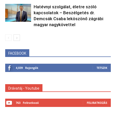
Hatévnyi szolgálat, életre szóló
kapcsolatok – Beszélgetés dr.
Demcsák Csaba leköszönő zágrábi
magyar nagykövettel
FACEBOOK
4,039
Rajongók
TETSZIK
Drávatáj - Youtube
763
Feliratkozó
FELIRATKOZÁS