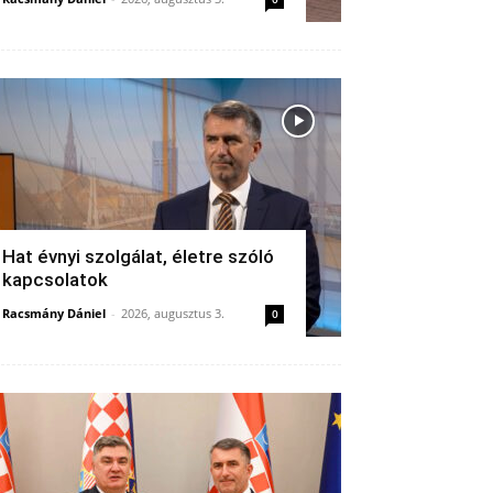
Hat évnyi szolgálat, életre szóló
kapcsolatok
Racsmány Dániel
-
2026, augusztus 3.
0