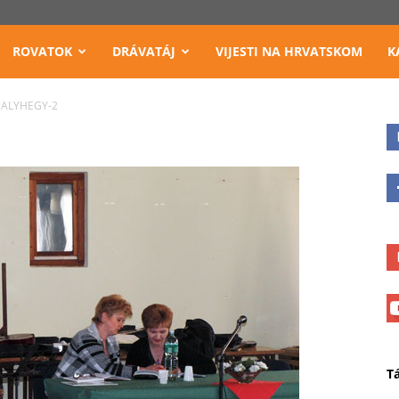
ROVATOK
DRÁVATÁJ
VIJESTI NA HRVATSKOM
K
DALYHEGY-2
T