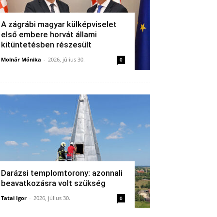
A zágrábi magyar külképviselet
első embere horvát állami
kitüntetésben részesült
Molnár Mónika
-
2026, július 30.
0
Darázsi templomtorony: azonnali
beavatkozásra volt szükség
Tatai Igor
-
2026, július 30.
0