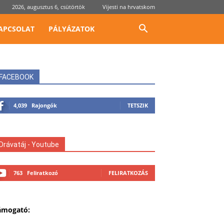
2026, augusztus 6, csütörtök
Vijesti na hrvatskom
APCSOLAT
PÁLYÁZATOK
FACEBOOK
4,039
Rajongók
TETSZIK
Drávatáj - Youtube
763
Feliratkozó
FELIRATKOZÁS
ámogató: