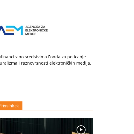
financirano sredstvima Fonda za poticanje
uralizma i raznovrsnosti elektroničkih medija.
Friss hírek