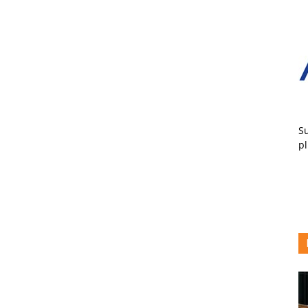
Su
pl