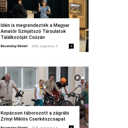
Idén is megrendezték a Magyar
Amatőr Színjátszó Társulatok
Találkozóját Csúzán
Racsmány Dániel
-
2026, augusztus 3.
0
Kopácson táborozott a zágrábi
Zrínyi Miklós Cserkészcsapat
Racsmány Dániel
-
2026, augusztus 3.
0