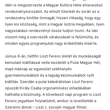
idén is megszervezte a Magyar Kultúra Hete elnevezésű
rendezvénysorozatot. Az elmúlt tízenkét év során ez a
rendezvény kinőtte önmagát, hiszen ritkaság, hogy egy
ilyen kis közösség, mint a magyar Isztria megyében, ilyen
nagyszabású rendezvényt össze tudjon hozni. Az idei
viszont még a szervezők várakozásait is felülmúlta, és
minden egyes programjukat nagy érdeklődés kísérte.
Június 6-án, hétfőn Liszt Ferenc életét és munkásságát
bemutató kiállítással vette kezdetét a Pulai Magyar Hét,
majd másnap az egyesület székhelyén
gyermekmunkákból és a tagság kézimunkáiból nyílt
kiállítás. Szerdán a pulai katedrálisban Liszt Ferenc
opuszát Király Csaba orgonaművész előadásában
hallhatta a közönség. A következő napi program is Liszt
Ferenc jegyében folytatódott, amikor is levetítették a
Szerelmi álmok – Liszt c. szovjet-magyar filmet.