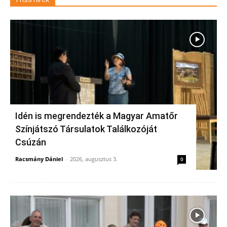
Idén is megrendezték a Magyar Amatőr
Színjátszó Társulatok Találkozóját
Csúzán
Racsmány Dániel
-
2026, augusztus 3.
0