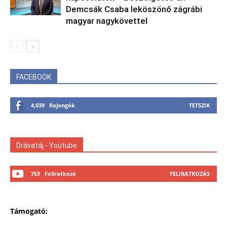
Demcsák Csaba leköszönő zágrábi
magyar nagykövettel
FACEBOOK
4,039
Rajongók
TETSZIK
Drávatáj - Youtube
763
Feliratkozó
FELIRATKOZÁS
Támogató: