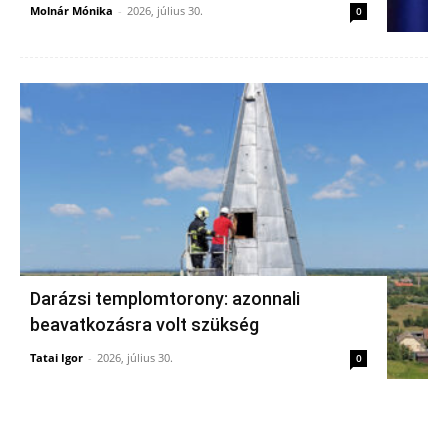
Molnár Mónika
-
2026, július 30.
0
Darázsi templomtorony: azonnali
beavatkozásra volt szükség
Tatai Igor
-
2026, július 30.
0