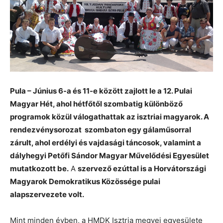
Pula – Június 6-a és 11-e között zajlott le a 12. Pulai
Magyar Hét, ahol hétfőtől szombatig különböző
programok közül válogathattak az isztriai magyarok. A
rendezvénysorozat szombaton egy gálaműsorral
zárult, ahol erdélyi és vajdasági táncosok, valamint a
dályhegyi Petőfi Sándor Magyar Művelődési Egyesület
mutatkozott be.
A
szervező ezúttal is a Horvátországi
Magyarok Demokratikus Közössége pulai
alapszervezete volt.
Mint minden évben, a HMDK Isztria megyei egyesülete