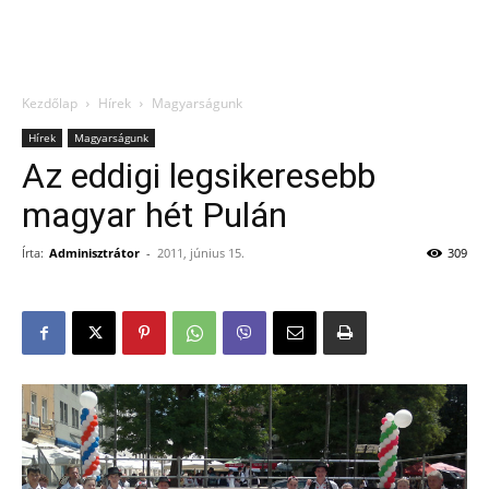
Kezdőlap
Hírek
Magyarságunk
Hírek
Magyarságunk
Az eddigi legsikeresebb
magyar hét Pulán
Írta:
Adminisztrátor
-
2011, június 15.
309