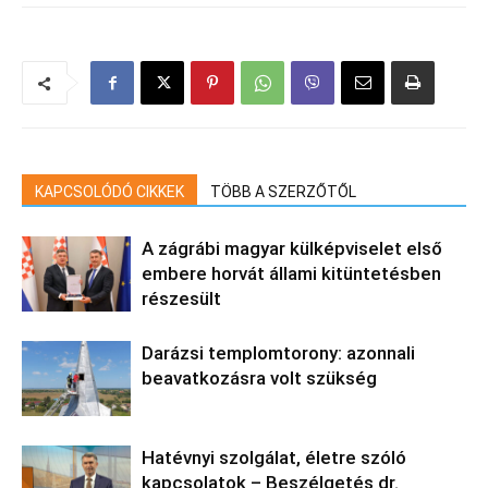
KAPCSOLÓDÓ CIKKEK
TÖBB A SZERZŐTŐL
A zágrábi magyar külképviselet első
embere horvát állami kitüntetésben
részesült
Darázsi templomtorony: azonnali
beavatkozásra volt szükség
Hatévnyi szolgálat, életre szóló
kapcsolatok – Beszélgetés dr.