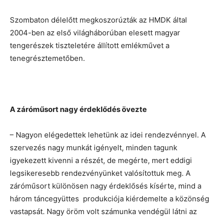
Szombaton délelőtt megkoszorúzták az HMDK által
2004-ben az első világháborúban elesett magyar
tengerészek tiszteletére állított emlékművet a
tenegrésztemetőben.
A záróműsort nagy érdeklődés övezte
– Nagyon elégedettek lehetünk az idei rendezvénnyel. A
szervezés nagy munkát igényelt, minden tagunk
igyekezett kivenni a részét, de megérte, mert eddigi
legsikeresebb rendezvényünket valósítottuk meg. A
záróműsort különösen nagy érdeklősés kísérte, mind a
három táncegyüttes produkciója kiérdemelte a közönség
vastapsát. Nagy öröm volt számunka vendégül látni az