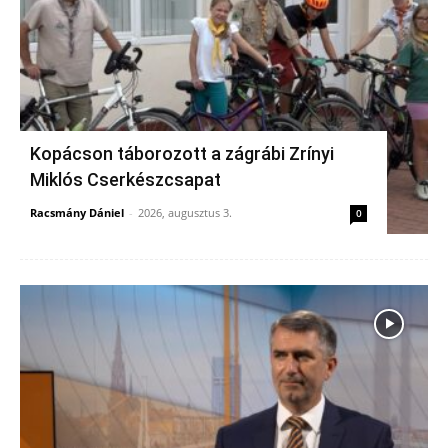
Kopácson táborozott a zágrábi Zrínyi
Miklós Cserkészcsapat
Racsmány Dániel
-
2026, augusztus 3.
0