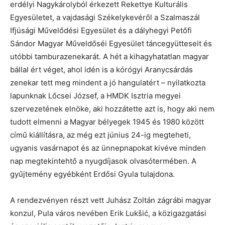
erdélyi Nagykárolyból érkezett Rekettye Kulturális
Egyesületet, a vajdasági Székelykevéről a Szalmaszál
Ifjúsági Művelődési Egyesület és a dályhegyi Petőfi
Sándor Magyar Műveldőséi Egyesület táncegyütteseit és
utóbbi tamburazenekarát. A hét a kihagyhatatlan magyar
bállal ért véget, ahol idén is a kórógyi Aranycsárdás
zenekar tett meg mindent a jó hangulatért – nyilatkozta
lapunknak Lőcsei József, a HMDK Isztria megyei
szervezetének elnöke, aki hozzátette azt is, hogy aki nem
tudott elmenni a Magyar bélyegek 1945 és 1980 között
című kiállításra, az még ezt június 24-ig megteheti,
ugyanis vasárnapot és az ünnepnapokat kivéve minden
nap megtekintehtő a nyugdíjasok olvasótermében. A
gyűjtemény egyébként Erdősi Gyula tulajdona.
A rendezvényen részt vett Juhász Zoltán zágrábi magyar
konzul, Pula város nevében Erik Lukšić, a közigazgatási