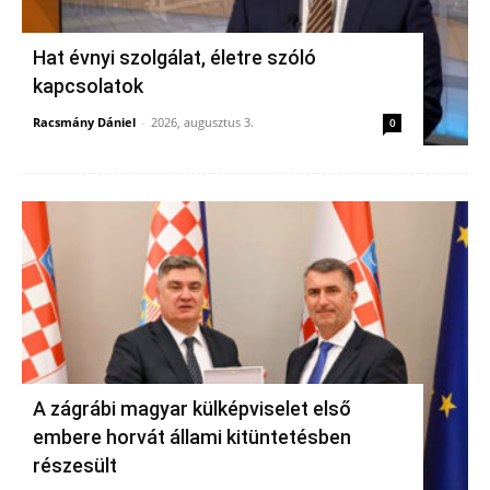
Hat évnyi szolgálat, életre szóló
kapcsolatok
Racsmány Dániel
-
2026, augusztus 3.
0
A zágrábi magyar külképviselet első
embere horvát állami kitüntetésben
részesült