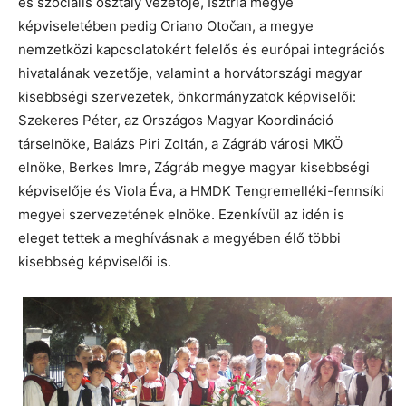
és szociális osztály vezetője, Isztria megye
képviseletében pedig Oriano Otočan, a megye
nemzetközi kapcsolatokért felelős és európai integrációs
hivatalának vezetője, valamint a horvátországi magyar
kisebbségi szervezetek, önkormányzatok képviselői:
Szekeres Péter, az Országos Magyar Koordináció
társelnöke, Balázs Piri Zoltán, a Zágráb városi MKÖ
elnöke, Berkes Imre, Zágráb megye magyar kisebbségi
képviselője és Viola Éva, a HMDK Tengremelléki-fennsíki
megyei szervezetének elnöke. Ezenkívül az idén is
eleget tettek a meghívásnak a megyében élő többi
kisebbség képviselői is.