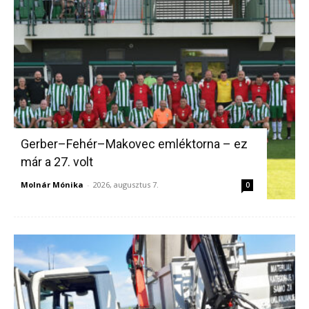
Gerber–Fehér–Makovec emléktorna – ez
már a 27. volt
Molnár Mónika
-
2026, augusztus 7.
0