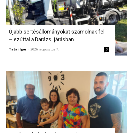
Újabb sertésállományokat számolnak fel
– ezúttal a Darázsi járásban
Tatai Igor
-
2026, augusztus 7.
0