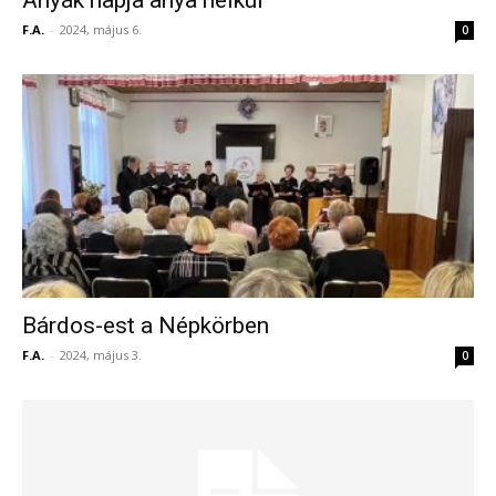
Anyák napja anya nélkül
F.A.
-
2024, május 6.
0
Bárdos-est a Népkörben
F.A.
-
2024, május 3.
0