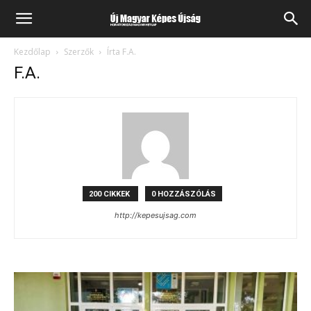
Kezdőlap
Szerzők
Írta F.A.
F.A.
200 CIKKEK
0 HOZZÁSZÓLÁS
http://kepesujsag.com