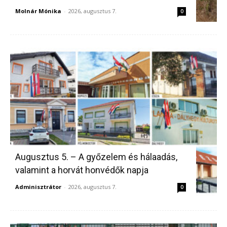
Molnár Mónika
-
2026, augusztus 7.
0
Augusztus 5. – A győzelem és hálaadás,
valamint a horvát honvédők napja
Adminisztrátor
-
2026, augusztus 7.
0