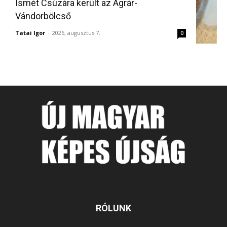
Ismét Csúzára került az Agrár-
Vándorbölcső
Tatai Igor
-
2026, augusztus 7.
0
RÓLUNK