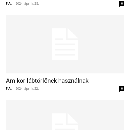
F.A.
-
2024, április 25.
0
Amikor lábtörlőnek használnak
F.A.
-
2024, április 22.
0