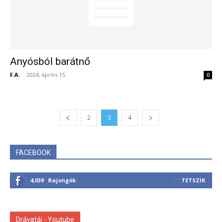
Anyósból barátnő
F.A.
-
2024, április 15.
0
2
3
4
FACEBOOK
4,039
Rajongók
TETSZIK
Drávatáj - Youtube