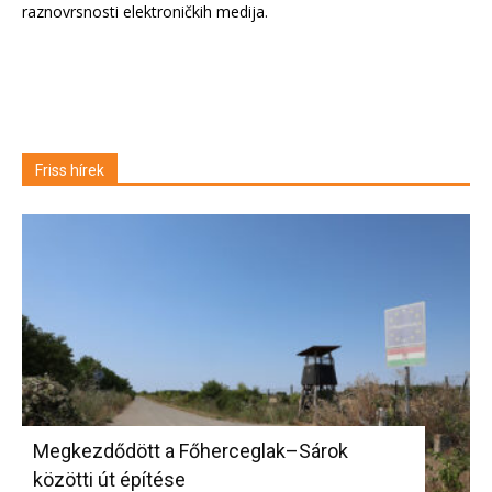
raznovrsnosti elektroničkih medija.
Friss hírek
Megkezdődött a Főherceglak–Sárok
közötti út építése