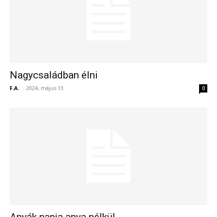
Nagycsaládban élni
F.A.
-
2024, május 13.
0