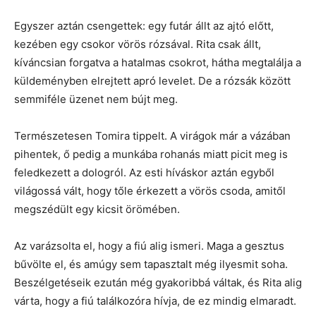
Egyszer aztán csengettek: egy futár állt az ajtó előtt,
kezében egy csokor vörös rózsával. Rita csak állt,
kíváncsian forgatva a hatalmas csokrot, hátha megtalálja a
küldeményben elrejtett apró levelet. De a rózsák között
semmiféle üzenet nem bújt meg.
Természetesen Tomira tippelt. A virágok már a vázában
pihentek, ő pedig a munkába rohanás miatt picit meg is
feledkezett a dologról. Az esti híváskor aztán egyből
világossá vált, hogy tőle érkezett a vörös csoda, amitől
megszédült egy kicsit örömében.
Az varázsolta el, hogy a fiú alig ismeri. Maga a gesztus
bűvölte el, és amúgy sem tapasztalt még ilyesmit soha.
Beszélgetéseik ezután még gyakoribbá váltak, és Rita alig
várta, hogy a fiú találkozóra hívja, de ez mindig elmaradt.