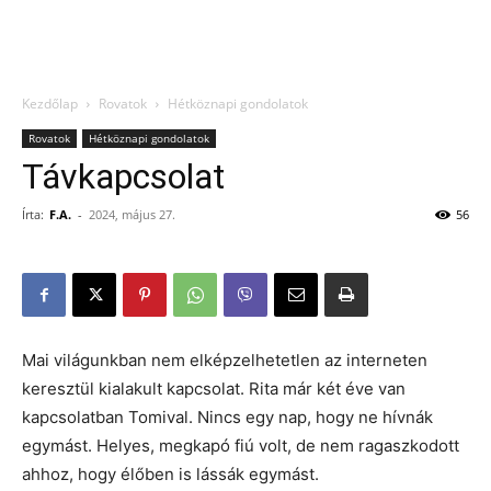
Kezdőlap
Rovatok
Hétköznapi gondolatok
Rovatok
Hétköznapi gondolatok
Távkapcsolat
Írta:
F.A.
-
2024, május 27.
56
Mai világunkban nem elképzelhetetlen az interneten
keresztül kialakult kapcsolat. Rita már két éve van
kapcsolatban Tomival. Nincs egy nap, hogy ne hívnák
egymást. Helyes, megkapó fiú volt, de nem ragaszkodott
ahhoz, hogy élőben is lássák egymást.