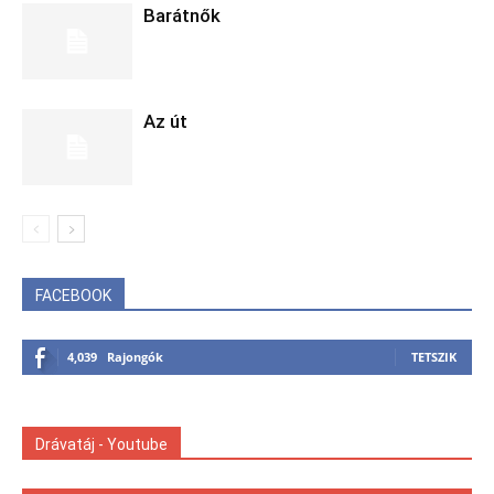
Barátnők
Az út
FACEBOOK
4,039
Rajongók
TETSZIK
Drávatáj - Youtube