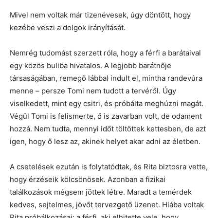
Mivel nem voltak már tizenévesek, úgy döntött, hogy
kezébe veszi a dolgok irányítását.
Nemrég tudomást szerzett róla, hogy a férfi a barátaival
egy közös buliba hivatalos. A legjobb barátnője
társaságában, remegő lábbal indult el, mintha randevúra
menne – persze Tomi nem tudott a tervéről. Úgy
viselkedett, mint egy csitri, és próbálta meghúzni magát.
Végül Tomi is felismerte, ő is zavarban volt, de odament
hozzá. Nem tudta, mennyi időt töltöttek kettesben, de azt
igen, hogy ő lesz az, akinek helyet akar adni az életben.
A csetelések ezután is folytatódtak, és Rita biztosra vette,
hogy érzéseik kölcsönösek. Azonban a fizikai
találkozások mégsem jöttek létre. Maradt a temérdek
kedves, sejtelmes, jövőt tervezgető üzenet. Hiába voltak
Rita próbálkozásai: a férfi, aki elhitette vele, hogy