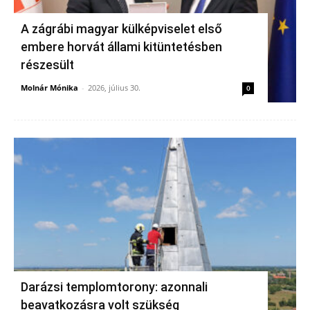
A zágrábi magyar külképviselet első
embere horvát állami kitüntetésben
részesült
Molnár Mónika
-
2026, július 30.
0
Darázsi templomtorony: azonnali
beavatkozásra volt szükség