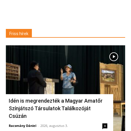
Friss hírek
Idén is megrendezték a Magyar Amatőr
Színjátszó Társulatok Találkozóját
Csúzán
Racsmány Dániel
-
2026, augusztus 3.
0