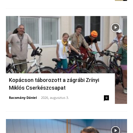
Kopácson táborozott a zágrábi Zrínyi
Miklós Cserkészcsapat
Racsmány Dániel
-
2026, augusztus 3.
0