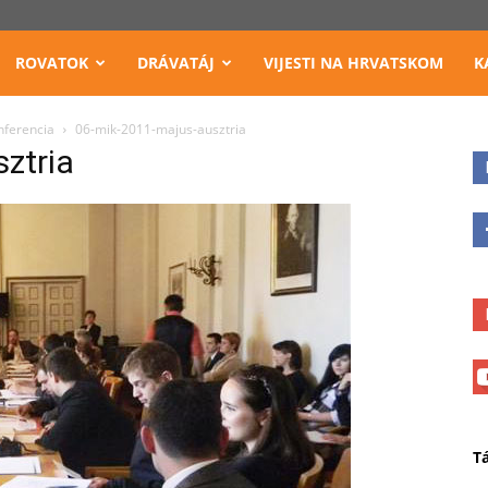
ROVATOK
DRÁVATÁJ
VIJESTI NA HRVATSKOM
K
nferencia
06-mik-2011-majus-ausztria
ztria
T