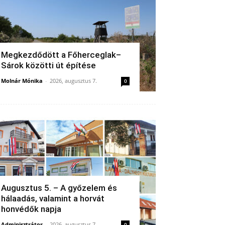
Megkezdődött a Főherceglak–
Sárok közötti út építése
Molnár Mónika
-
2026, augusztus 7.
0
Augusztus 5. – A győzelem és
hálaadás, valamint a horvát
honvédők napja
Adminisztrátor
-
2026, augusztus 7.
0