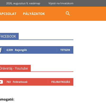
2026, augusztus 9, vasárnap
Vijesti na hrvatskom
APCSOLAT
PÁLYÁZATOK
FACEBOOK
4,039
Rajongók
TETSZIK
Drávatáj - Youtube
763
Feliratkozó
FELIRATKOZÁS
ámogató: