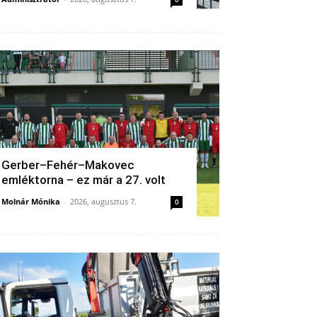
Gerber–Fehér–Makovec
emléktorna – ez már a 27. volt
Molnár Mónika
-
2026, augusztus 7.
0