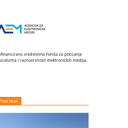
financirano sredstvima Fonda za poticanje
uralizma i raznovrsnosti elektroničkih medija.
Friss hírek