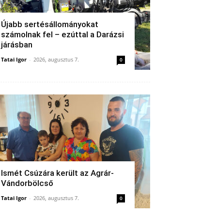
Újabb sertésállományokat
számolnak fel – ezúttal a Darázsi
járásban
Tatai Igor
-
2026, augusztus 7.
0
Ismét Csúzára került az Agrár-
Vándorbölcső
Tatai Igor
-
2026, augusztus 7.
0