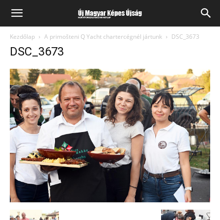
Kezdőlap
A primošteni Q Yacht chartercégnél jártunk
DSC_3673
DSC_3673