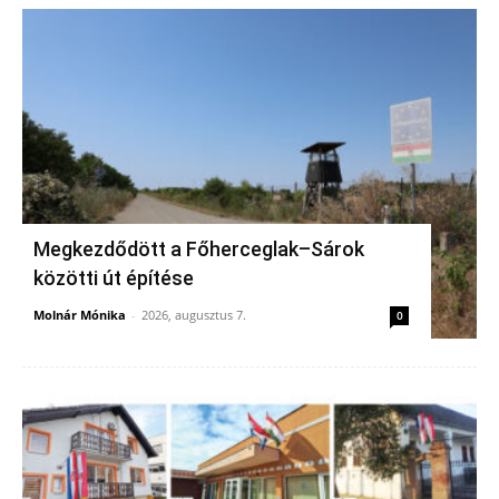
Megkezdődött a Főherceglak–Sárok
közötti út építése
Molnár Mónika
-
2026, augusztus 7.
0