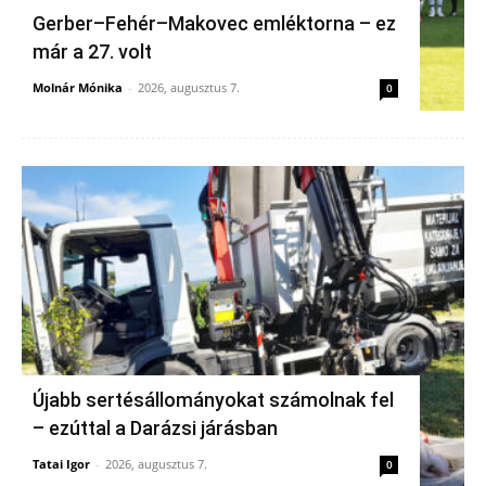
Gerber–Fehér–Makovec emléktorna – ez
már a 27. volt
Molnár Mónika
-
2026, augusztus 7.
0
Újabb sertésállományokat számolnak fel
– ezúttal a Darázsi járásban
Tatai Igor
-
2026, augusztus 7.
0