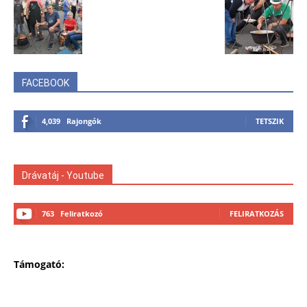
FACEBOOK
4,039
Rajongók
TETSZIK
Drávatáj - Youtube
763
Feliratkozó
FELIRATKOZÁS
Támogató: