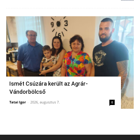
Ismét Csúzára került az Agrár-
Vándorbölcső
Tatai Igor
-
2026, augusztus 7.
0