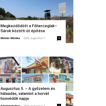
Megkezdődött a Főherceglak–
Sárok közötti út építése
Molnár Mónika
-
2026, augusztus 7.
0
Augusztus 5. – A győzelem és
hálaadás, valamint a horvát
honvédők napja
Adminisztrátor
-
2026, augusztus 7.
0