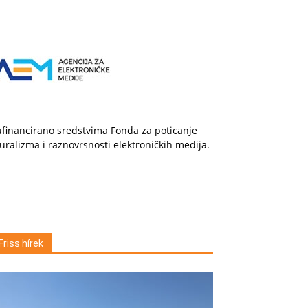
financirano sredstvima Fonda za poticanje
uralizma i raznovrsnosti elektroničkih medija.
Friss hírek