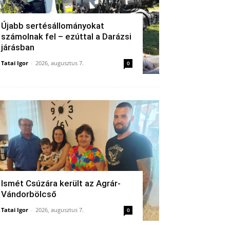
Újabb sertésállományokat
számolnak fel – ezúttal a Darázsi
járásban
Tatai Igor
-
2026, augusztus 7.
0
Ismét Csúzára került az Agrár-
Vándorbölcső
Tatai Igor
-
2026, augusztus 7.
0