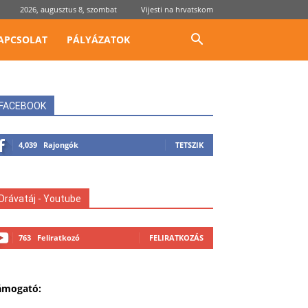
2026, augusztus 8, szombat
Vijesti na hrvatskom
APCSOLAT
PÁLYÁZATOK
FACEBOOK
4,039
Rajongók
TETSZIK
Drávatáj - Youtube
763
Feliratkozó
FELIRATKOZÁS
ámogató: