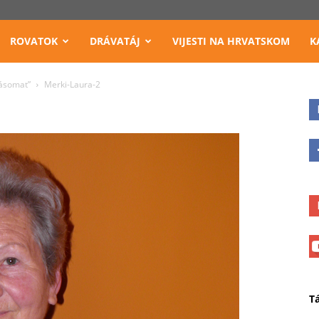
ROVATOK
DRÁVATÁJ
VIJESTI NA HRVATSKOM
K
tásomat”
Merki-Laura-2
T