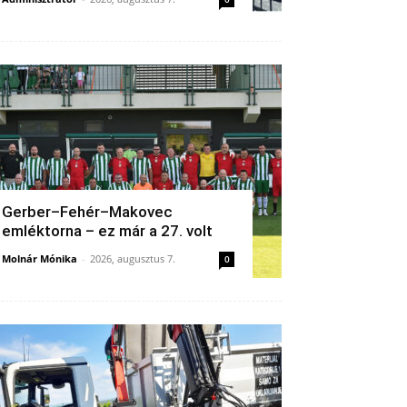
Gerber–Fehér–Makovec
emléktorna – ez már a 27. volt
Molnár Mónika
-
2026, augusztus 7.
0