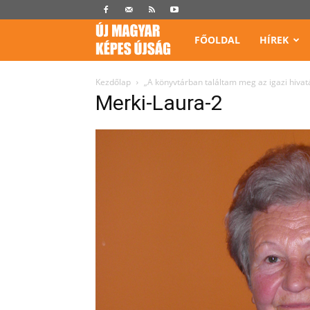
Képes
FŐOLDAL
HÍREK
Újság
Kezdőlap
„A könyvtárban találtam meg az igazi hiva
Merki-Laura-2