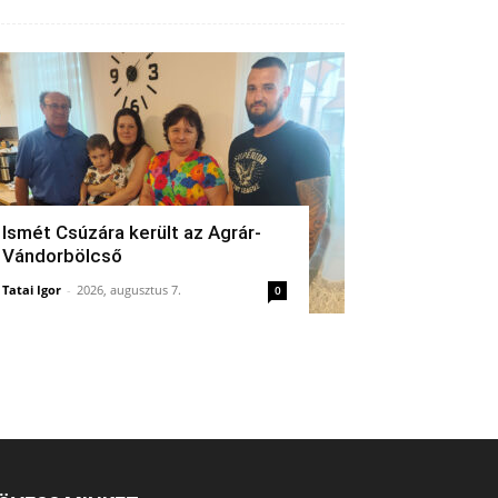
Ismét Csúzára került az Agrár-
Vándorbölcső
Tatai Igor
-
2026, augusztus 7.
0