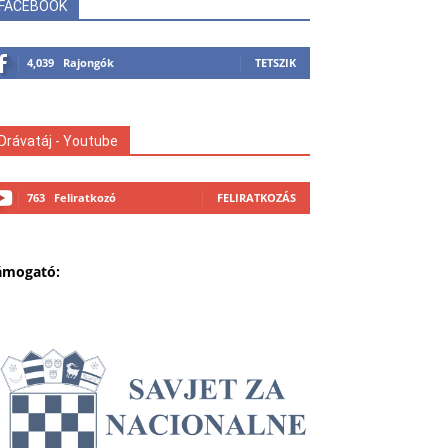
FACEBOOK
4,039
Rajongók
TETSZIK
Drávatáj - Youtube
763
Feliratkozó
FELIRATKOZÁS
ámogató: