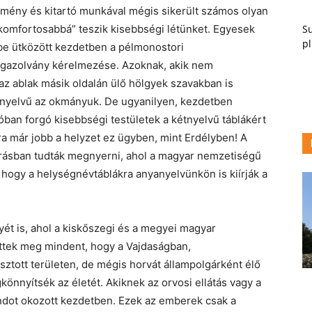
mény és kitartó munkával mégis sikerült számos olyan
Su
komfortosabbá” teszik kisebbségi létünket. Egyesek
pl
e ütközött kezdetben a pélmonostori
igazolvány kérelmezése. Azoknak, akik nem
az ablak másik oldalán ülő hölgyek szavakban is
étnyelvű az okmányuk. De ugyanilyen, kezdetben
ban forgó kisebbségi testületek a kétnyelvű táblákért
a már jobb a helyzet ez ügyben, mint Erdélyben! A
árásban tudták megnyerni, ahol a magyar nemzetiségű
, hogy a helységnévtáblákra anyanyelvünkön is kiírják a
ét is, ahol a kiskőszegi és a megyei magyar
ettek meg mindent, hogy a Vajdaságban,
asztott területen, de mégis horvát állampolgárként élő
nyítsék az életét. Akiknek az orvosi ellátás vagy a
ondot okozott kezdetben. Ezek az emberek csak a