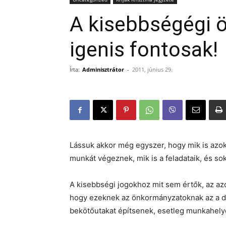
A kisebbségégi 
igenis fontosak!
Írta:
Adminisztrátor
-
2011, június 29.
Lássuk akkor még egyszer, hogy mik is azo
munkát végeznek, mik is a feladataik, és so
A kisebbségi jogokhoz mit sem értők, az a
hogy ezeknek az önkormányzatoknak az a dol
bekötőutakat építsenek, esetleg munkahely