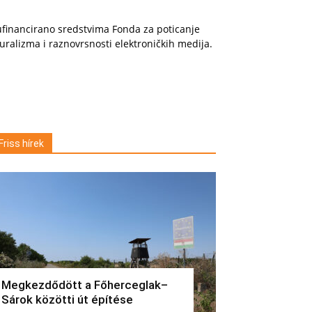
financirano sredstvima Fonda za poticanje
uralizma i raznovrsnosti elektroničkih medija.
Friss hírek
Megkezdődött a Főherceglak–
Sárok közötti út építése