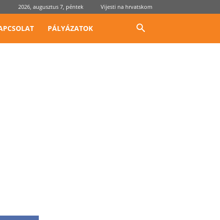
2026, augusztus 7, péntek
Vijesti na hrvatskom
APCSOLAT
PÁLYÁZATOK