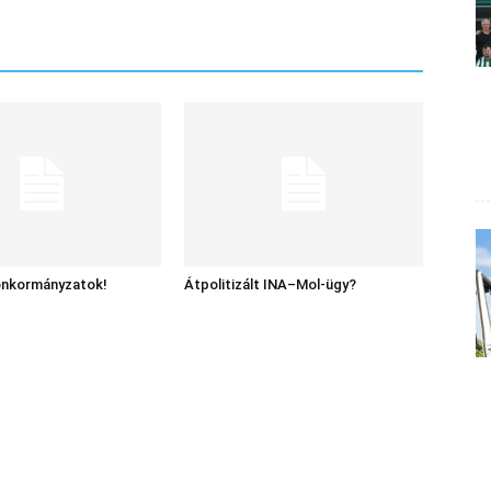
 önkormányzatok!
Átpolitizált INA–Mol-ügy?