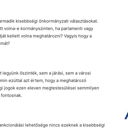
harmadik kisebbségi önkormányzati választásokat.
ött volna-e kormányszinten, ha parlamenti vagy
ját kellett volna meghatározni? Vagyis hogy a
umát?
 legyünk őszinték, sem a járási, sem a városi
Amin ezúttal azt értem, hogy a meghatározó
gi jogok ezen eleven megtestesülései semmilyen
t fontosnak.
ankcionálási lehetősége nincs ezeknek a kisebbségi