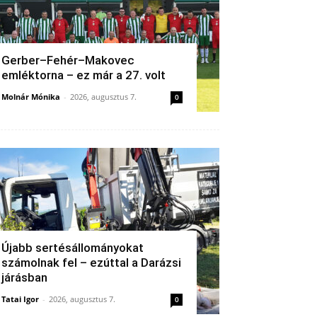
Gerber–Fehér–Makovec
emléktorna – ez már a 27. volt
Molnár Mónika
-
2026, augusztus 7.
0
Újabb sertésállományokat
számolnak fel – ezúttal a Darázsi
járásban
Tatai Igor
-
2026, augusztus 7.
0