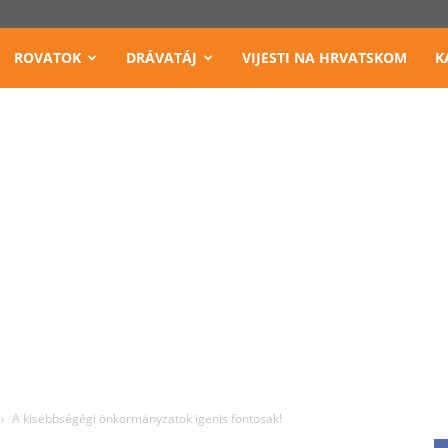
ROVATOK
DRÁVATÁJ
VIJESTI NA HRVATSKOM
K
A kisebbségégi önkormányzatok igenis fontosak!