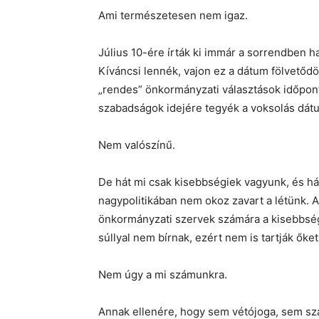
Ami természetesen nem igaz.
Július 10-ére írták ki immár a sorrendben 
Kíváncsi lennék, vajon ez a dátum fölvetőd
„rendes” önkormányzati választások időpont
szabadságok idejére tegyék a voksolás dát
Nem valószínű.
De hát mi csak kisebbségiek vagyunk, és hát
nagypolitikában nem okoz zavart a létünk. 
önkormányzati szervek számára a kisebbsé
súllyal nem bírnak, ezért nem is tartják őke
Nem úgy a mi számunkra.
Annak ellenére, hogy sem vétójoga, sem sz