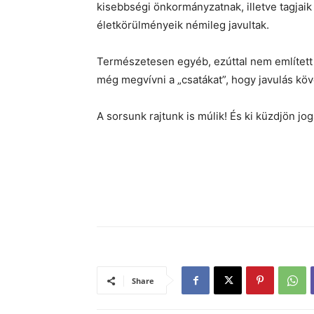
kisebbségi önkormányzatnak, illetve tagja
életkörülményeik némileg javultak.
Természetesen egyéb, ezúttal nem említett
még megvívni a „csatákat”, hogy javulás kö
A sorsunk rajtunk is múlik! És ki küzdjön 
Share