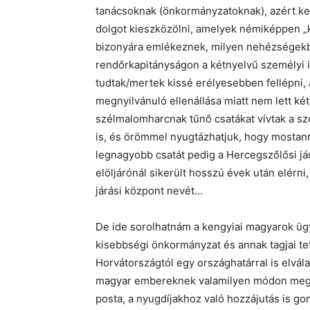
tanácsoknak (önkormányzatoknak), azért ke
dolgot kieszközölni, amelyek némiképpen „
bizonyára emlékeznek, milyen nehézségekb
rendőrkapitányságon a kétnyelvű személyi 
tudtak/mertek kissé erélyesebben fellépni, 
megnyilvánuló ellenállása miatt nem lett k
szélmalomharcnak tűnő csatákat vívtak a szó
is, és örömmel nyugtázhatjuk, hogy mostanr
legnagyobb csatát pedig a Hercegszőlősi j
elöljárónál sikerült hosszú évek után elérni
járási központ nevét…
De ide sorolhatnám a kengyiai magyarok ügy
kisebbségi önkormányzat és annak tagjai t
Horvátországtól egy országhatárral is elvál
magyar embereknek valamilyen módon megkön
posta, a nyugdíjakhoz való hozzájutás is g