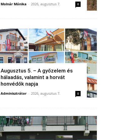
Molnár Mónika
-
2026, augusztus 7.
0
Augusztus 5. – A győzelem és
hálaadás, valamint a horvát
honvédők napja
Adminisztrátor
-
2026, augusztus 7.
0