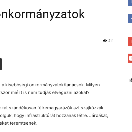
önkormányzatok
211
T
k a kisebbségi önkormányzatok/tanácsok. Milyen
kszor miért is nem tudják elvégezni azokat?
zokat szándékosan félremagyarázók azt szajkózzák,
guk, hogy infrastruktúrát hozzanak létre. Járdákat,
eket teremtsenek.