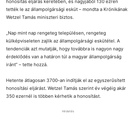
honosítás eljárás keretében, és nagyjából 130 ezren
tették le az állampolgársági esküt – mondta a Krónikának
Wetzel Tamás miniszteri biztos.
„Nap mint nap rengeteg településen, rengeteg
külképviseleten zajlik az állampolgársági eskütétel. A
tendenciák azt mutatják, hogy továbbra is nagyon nagy
érdeklődés van a határon túl a magyar állampolgárság
iránt” – tette hozzá.
Hetente átlagosan 3700-an indítják el az egyszerűsített
honosítási eljárást. Wetzel Tamás szerint év végéig akár
350 ezernél is többen kérhetik a honosítást.
Hirdetés