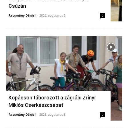
Csúzán
Racsmány Dániel
-
2026, augusztus 3.
0
Kopácson táborozott a zágrábi Zrínyi
Miklós Cserkészcsapat
Racsmány Dániel
-
2026, augusztus 3.
0