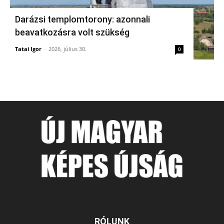
Darázsi templomtorony: azonnali
beavatkozásra volt szükség
Tatai Igor
-
2026, július 30.
0
RÓLUNK