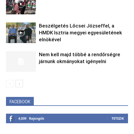
Beszélgetés Lőcsei Józseffel, a
HMDK Isztria megyei egyesületének
elnökével
Nem kell majd többé a rendőrségre
járnunk okmányokat igényelni
FACEBOOK
4,039
Rajongók
TETSZIK