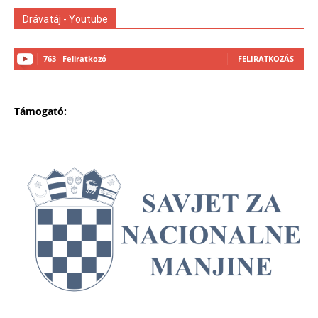
Drávatáj - Youtube
763
Feliratkozó
FELIRATKOZÁS
Támogató: