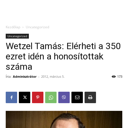
Kezdőlap
Uncategorized
Uncategorized
Wetzel Tamás: Elérheti a 350
ezret idén a honosítottak
száma
Írta:
Adminisztrátor
-
2012, március 5.
173