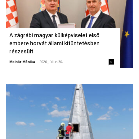
A zágrábi magyar külképviselet első
embere horvát állami kitüntetésben
részesült
Molnár Mónika
-
2026, július 30.
0