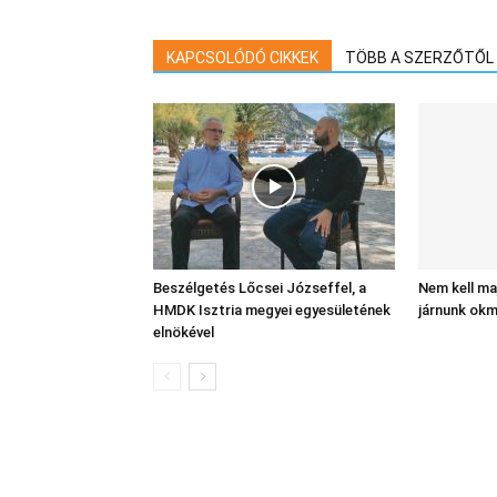
KAPCSOLÓDÓ CIKKEK
TÖBB A SZERZŐTŐL
Beszélgetés Lőcsei Józseffel, a
Nem kell ma
HMDK Isztria megyei egyesületének
járnunk okm
elnökével