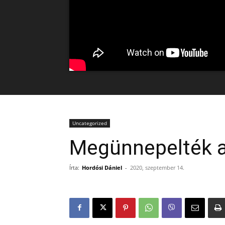
Uncategorized
Megünnepelték a
Írta:
Hordósi Dániel
-
2020, szeptember 14.