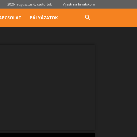
2026, augusztus 6, csütörtök
Vijesti na hrvatskom
APCSOLAT
PÁLYÁZATOK