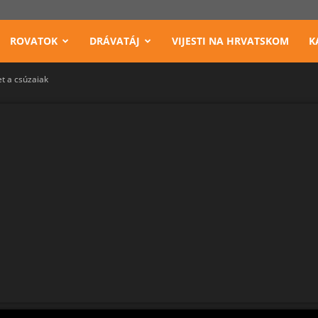
ROVATOK
DRÁVATÁJ
VIJESTI NA HRVATSKOM
K
t a csúzaiak