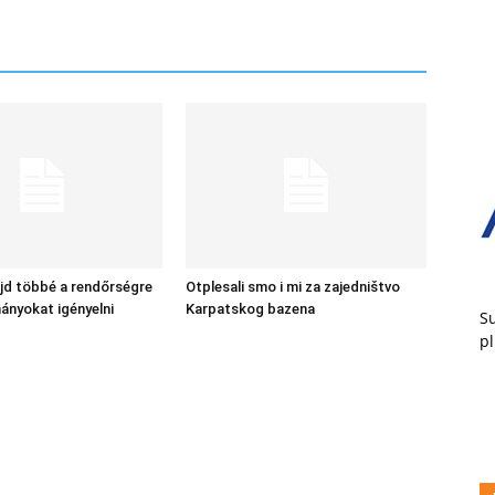
jd többé a rendőrségre
Otplesali smo i mi za zajedništvo
ányokat igényelni
Karpatskog bazena
Su
pl