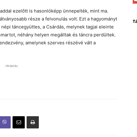
ddal ezelőtt is hasonlóképp ünnepelték, mint ma.
látványosabb része a felvonulás volt. Ezt a hagyományt
T
 népi táncegyüttes, a Csárdás, melynek tagjai eleinte
smartot, néhány helyen megálltak és táncra perdültek.
rendezvény, amelynek szerves részévé vált a
Hirdetés