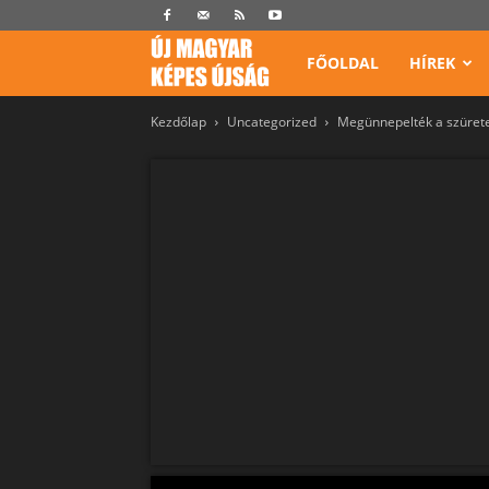
Képes
FŐOLDAL
HÍREK
Kezdőlap
Uncategorized
Megünnepelték a szürete
Újság