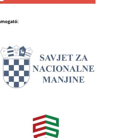
ámogató: