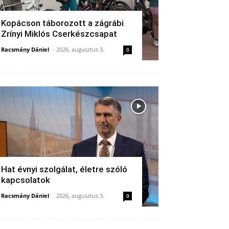
Kopácson táborozott a zágrábi
Zrínyi Miklós Cserkészcsapat
Racsmány Dániel
-
2026, augusztus 3.
0
Hat évnyi szolgálat, életre szóló
kapcsolatok
Racsmány Dániel
-
2026, augusztus 3.
0