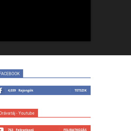
FACEBOOK
4,039
Rajongók
TETSZIK
Drávatáj - Youtube
763
Feliratkozó
FELIRATKOZÁS