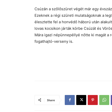
Csúzán a szőlőszüret végét már egy évszáza
Ezeknek a régi szüreti mulatságoknak a leg
élesztette fel a honvédő háború után alakult
lovas kocsikon járták körbe Csúzát és Vörö
Mára igazi népünnepéllyé nőtte ki magát a 
fogathajtó-verseny is.
Share