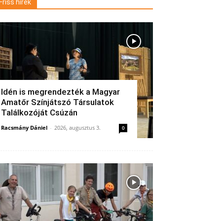
Friss hírek
Idén is megrendezték a Magyar
Amatőr Színjátszó Társulatok
Találkozóját Csúzán
Racsmány Dániel
-
2026, augusztus 3.
0