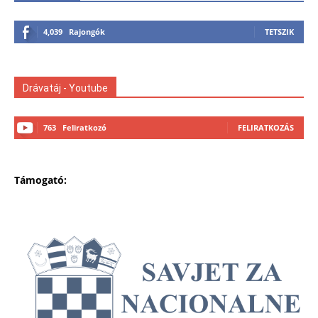
4,039
Rajongók
TETSZIK
Drávatáj - Youtube
763
Feliratkozó
FELIRATKOZÁS
Támogató: