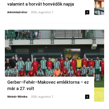
valamint a horvát honvédők napja
Adminisztrátor
-
2026, augusztus 7.
0
Gerber–Fehér–Makovec emléktorna – ez
már a 27. volt
Molnár Mónika
-
2026, augusztus 7.
0