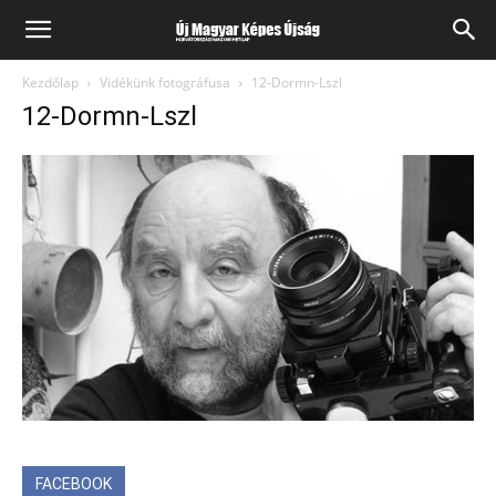
Kezdőlap
Vidékünk fotográfusa
12-Dormn-Lszl
12-Dormn-Lszl
FACEBOOK