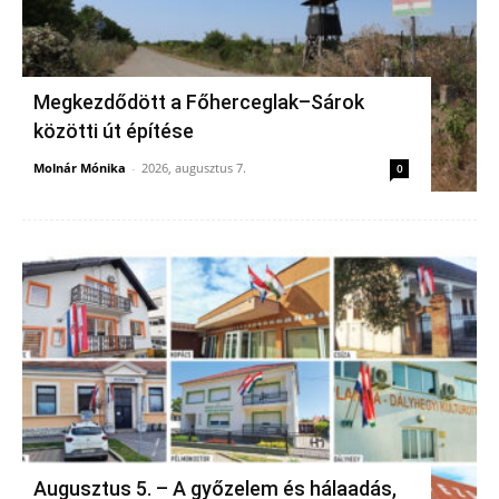
Megkezdődött a Főherceglak–Sárok
közötti út építése
Molnár Mónika
-
2026, augusztus 7.
0
Augusztus 5. – A győzelem és hálaadás,