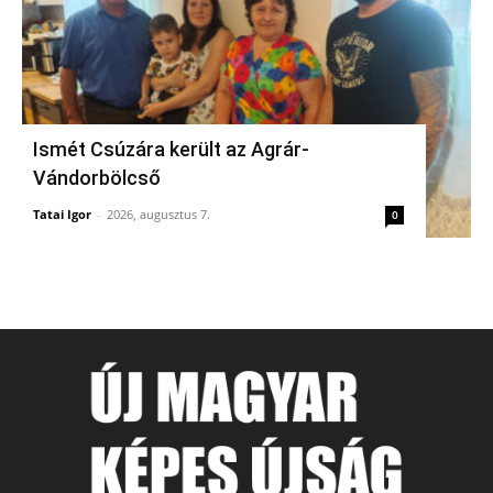
Ismét Csúzára került az Agrár-
Vándorbölcső
Tatai Igor
-
2026, augusztus 7.
0