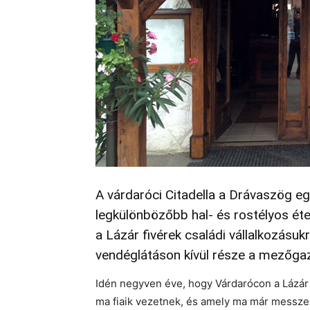
A várdaróci Citadella a Drávaszög e
legkülönbözőbb hal- és rostélyos éte
a Lázár fivérek családi vállalkozásuk
vendéglátáson kívül része a mezőgaz
Idén negyven éve, hogy Várdarócon a Lázár c
ma fiaik vezetnek, és amely ma már messze fö