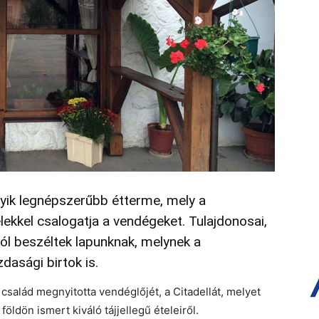
gyik legnépszerűbb étterme, mely a
lekkel csalogatja a vendégeket. Tulajdonosai,
ról beszéltek lapunknak, melynek a
dasági birtok is.
salád megnyitotta vendéglőjét, a Citadellát, melyet
ldön ismert kiváló tájjellegű ételeiről.