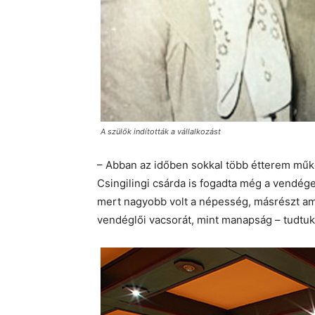
A szülők indították a vállalkozást
– Abban az időben sokkal több étterem műkö
Csingilingi csárda is fogadta még a vendég
mert nagyobb volt a népesség, másrészt a
vendéglői vacsorát, mint manapság – tudtuk