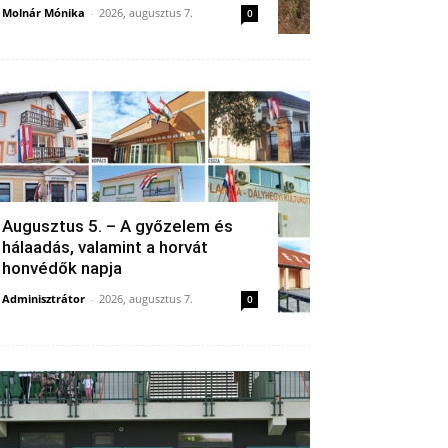
Molnár Mónika
-
2026, augusztus 7.
0
Augusztus 5. – A győzelem és
hálaadás, valamint a horvát
honvédők napja
Adminisztrátor
-
2026, augusztus 7.
0