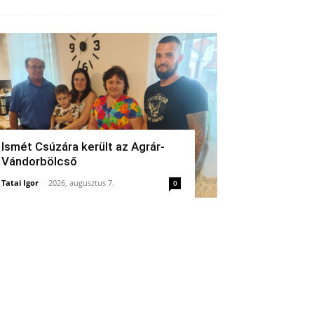
Ismét Csúzára került az Agrár-
Vándorbölcső
Tatai Igor
-
2026, augusztus 7.
0