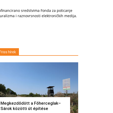
financirano sredstvima Fonda za poticanje
uralizma i raznovrsnosti elektroničkih medija.
Friss hírek
Megkezdődött a Főherceglak–
Sárok közötti út építése