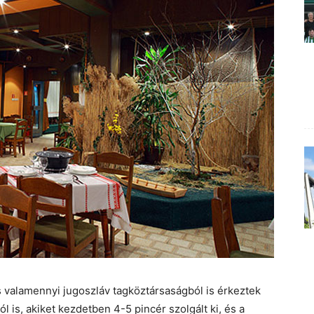
s valamennyi jugoszláv tagköztársaságból is érkeztek
 is, akiket kezdetben 4-5 pincér szolgált ki, és a