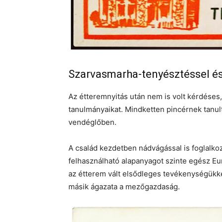
Szarvasmarha-tenyésztéssel és
Az étteremnyitás után nem is volt kérdéses,
tanulmányaikat. Mindketten pincérnek tanult
vendéglőben.
A család kezdetben nádvágással is foglalkoz
felhasználható alapanyagot szinte egész Eur
az étterem vált elsődleges tevékenységükké
másik ágazata a mezőgazdaság.