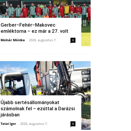
Gerber–Fehér–Makovec
emléktorna – ez már a 27. volt
Molnár Mónika
-
2026, augusztus 7.
0
Újabb sertésállományokat
számolnak fel – ezúttal a Darázsi
járásban
Tatai Igor
-
2026, augusztus 7.
0