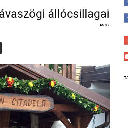
ávaszögi állócsillagai
933
T