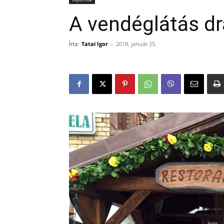
A vendéglátás dr
Írta:
Tatai Igor
-
2018, január 25.