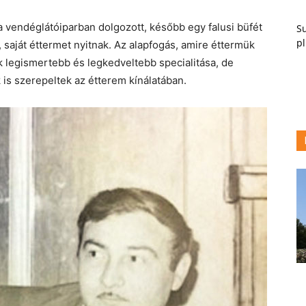
 a vendéglátóiparban dolgozott, később egy falusi büfét
Su
pl
saját éttermet nyitnak. Az alapfogás, amire éttermük
nk legismertebb és legkedveltebb specialitása, de
is szerepeltek az étterem kínálatában.