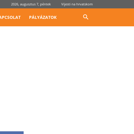
2026, augusztus 7, péntek
Vijesti na hrvatskom
APCSOLAT
PÁLYÁZATOK