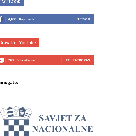
FACEBOOK
4,039
Rajongók
TETSZIK
Drávatáj - Youtube
763
Feliratkozó
FELIRATKOZÁS
ámogató: