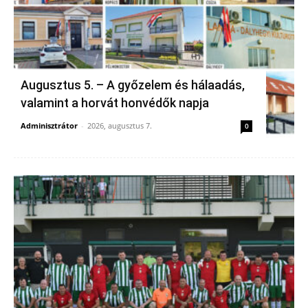
Augusztus 5. – A győzelem és hálaadás,
valamint a horvát honvédők napja
Adminisztrátor
-
2026, augusztus 7.
0