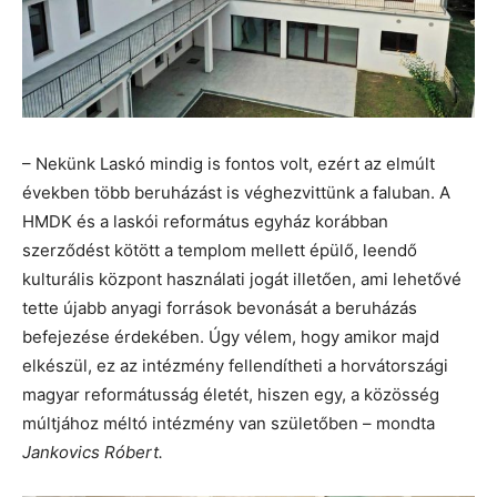
– Nekünk Laskó mindig is fontos volt, ezért az elmúlt
években több beruházást is véghezvittünk a faluban. A
HMDK és a laskói református egyház korábban
szerződést kötött a templom mellett épülő, leendő
kulturális központ használati jogát illetően, ami lehetővé
tette újabb anyagi források bevonását a beruházás
befejezése érdekében. Úgy vélem, hogy amikor majd
elkészül, ez az intézmény fellendítheti a horvátországi
magyar reformátusság életét, hiszen egy, a közösség
múltjához méltó intézmény van születőben – mondta
Jankovics Róbert.