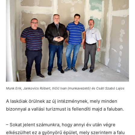
Munk Erik, Jankovics Róbert, Iličić Ivan (munkavezető) és Csáti Szabó Lajos
A laskóiak örülnek az új intézménynek, mely minden
bizonnyal a vallási turizmust is fellendíti majd a faluban.
– Sokat jelent számunkra, hogy annyi év után végre
elkészülhet ez a gyönyörű épület, mely szerintem a falu