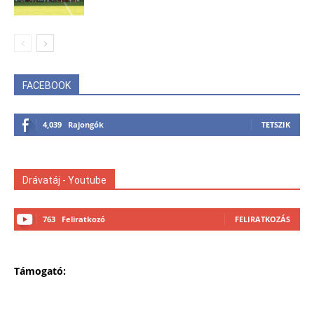
FACEBOOK
4,039
Rajongók
TETSZIK
Drávatáj - Youtube
763
Feliratkozó
FELIRATKOZÁS
Támogató: