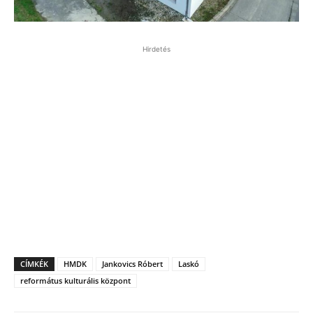
Hirdetés
CÍMKÉK
HMDK
Jankovics Róbert
Laskó
református kulturális központ