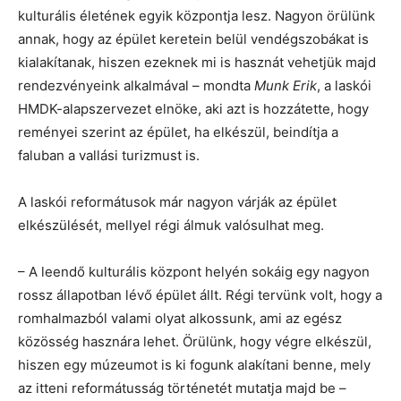
kulturális életének egyik központja lesz. Nagyon örülünk
annak, hogy az épület keretein belül vendégszobákat is
kialakítanak, hiszen ezeknek mi is hasznát vehetjük majd
rendezvényeink alkalmával – mondta
Munk Erik
, a laskói
HMDK-alapszervezet elnöke, aki azt is hozzátette, hogy
reményei szerint az épület, ha elkészül, beindítja a
faluban a vallási turizmust is.
A laskói reformátusok már nagyon várják az épület
elkészülését, mellyel régi álmuk valósulhat meg.
– A leendő kulturális központ helyén sokáig egy nagyon
rossz állapotban lévő épület állt. Régi tervünk volt, hogy a
romhalmazból valami olyat alkossunk, ami az egész
közösség hasznára lehet. Örülünk, hogy végre elkészül,
hiszen egy múzeumot is ki fogunk alakítani benne, mely
az itteni reformátusság történetét mutatja majd be –