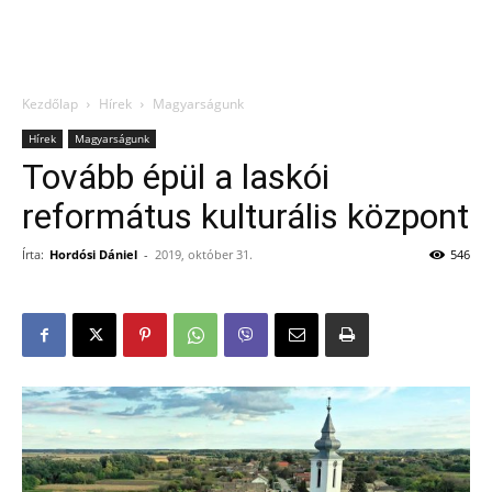
Kezdőlap
Hírek
Magyarságunk
Hírek
Magyarságunk
Tovább épül a laskói
református kulturális központ
Írta:
Hordósi Dániel
-
2019, október 31.
546