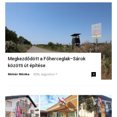
Megkezdődött a Főherceglak–Sárok
közötti út építése
Molnár Mónika
-
2026, augusztus 7.
0