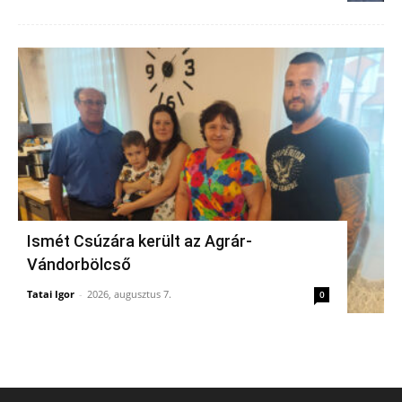
Ismét Csúzára került az Agrár-
Vándorbölcső
Tatai Igor
-
2026, augusztus 7.
0