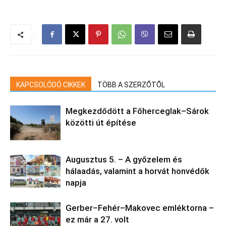
KAPCSOLÓDÓ CIKKEK
TÖBB A SZERZŐTŐL
Megkezdődött a Főherceglak–Sárok
közötti út építése
Augusztus 5. – A győzelem és
hálaadás, valamint a horvát honvédők
napja
Gerber–Fehér–Makovec emléktorna –
ez már a 27. volt