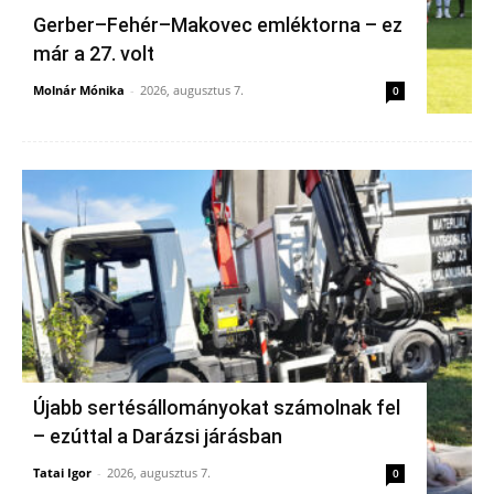
Gerber–Fehér–Makovec emléktorna – ez
már a 27. volt
Molnár Mónika
-
2026, augusztus 7.
0
Újabb sertésállományokat számolnak fel
– ezúttal a Darázsi járásban
Tatai Igor
-
2026, augusztus 7.
0