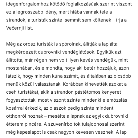
idegenforgalomhoz kötődő foglalkozásúak szerint viszont
ez a legrosszabb idény, mert hiába vannak tele a
strandok, a turisták szinte semmit sem költenek – írja a
Večernji list.
Még az orosz turisták is spórolnak, állítják a lap által
megkérdezett dubrovniki vendéglátósok. Egyikük azt
állította, már régen nem volt ilyen kevés vendégük, mint
mostanában, és elmondta, hogy aki betér hozzájuk, azon
látszik, hogy minden kúna számít, és általában az olcsóbb
menük közül választanak. Korábban kinevették azokat a
cseh turistákat, akik a strandon pástétomos kenyeret
fogyasztottak, most viszont szinte mindenki elemózsiás
kosárral érkezik, az olaszok pedig szinte mindent
otthonról hoznak – mesélte a lapnak az egyik dubrovniki
étterem pincére. A szuvenírboltok tulajdonosai szerint
még képeslapot is csak nagyon kevesen vesznek. A lap