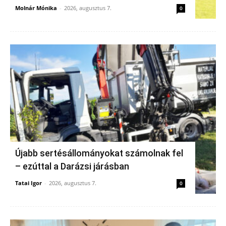
Molnár Mónika
-
2026, augusztus 7.
0
Újabb sertésállományokat számolnak fel
– ezúttal a Darázsi járásban
Tatai Igor
-
2026, augusztus 7.
0