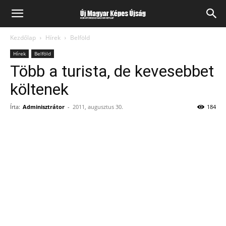
Kezdőlap
Hírek
Belföld
Hírek
Belföld
Több a turista, de kevesebbet
költenek
Írta:
Adminisztrátor
-
2011, augusztus 30.
184