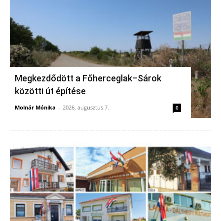
Megkezdődött a Főherceglak–Sárok
közötti út építése
Molnár Mónika
-
2026, augusztus 7.
0