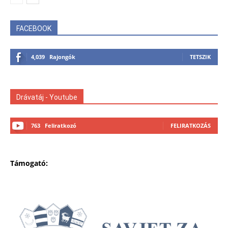
FACEBOOK
4,039
Rajongók
TETSZIK
Drávatáj - Youtube
763
Feliratkozó
FELIRATKOZÁS
Támogató: