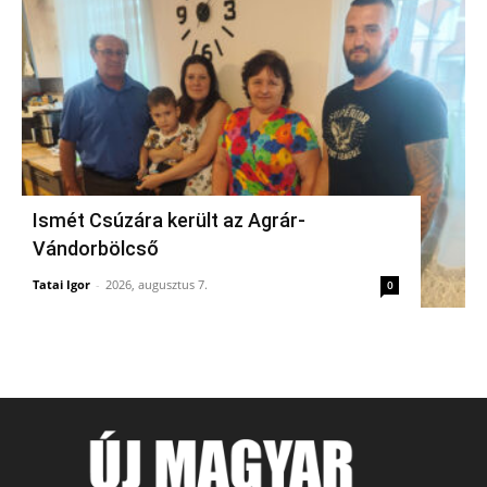
Ismét Csúzára került az Agrár-
Vándorbölcső
Tatai Igor
-
2026, augusztus 7.
0