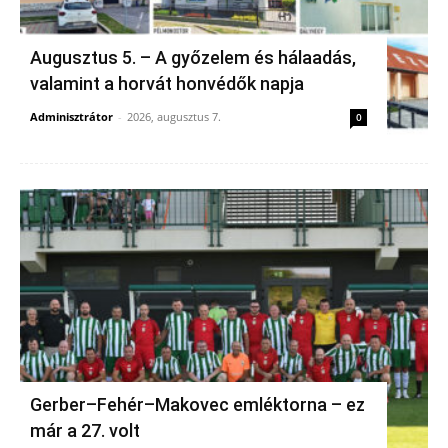
Augusztus 5. – A győzelem és hálaadás,
valamint a horvát honvédők napja
Adminisztrátor
-
2026, augusztus 7.
0
Gerber–Fehér–Makovec emléktorna – ez
már a 27. volt