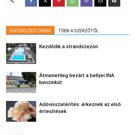
KAPCSOLÓDÓ CIKKEK
TÖBB A SZERZŐTŐL
Kezdődik a strandszezon
Átmenetileg bezárt a bellyei INA
benzinkút
Adóvisszatérítés: érkeznek az első
értesítések