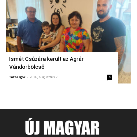
Ismét Csúzára került az Agrár-
Vándorbölcső
Tatai Igor
-
2026, augusztus 7.
0