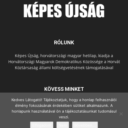
RÓLUNK
Képes Újság, horvátországi magyar hetilap, kiadja a
Horvátországi Magyarok Demokratikus Közössége a Horvát
Köztársaság állami költségvetésének támogatásával
KÖVESS MINKET
Kedves Látogató! Tájékoztatjuk, hogy a honlap felhasználói
élmény fokozásának érdekében sütiket alkalmazunk. A
honlapunk használatával ön a tájékoztatásunkat tudomásul
veszi.
Elfogadom
Nem
Bővebben...
© Copyright - 2022 Minden jog fenntartva.