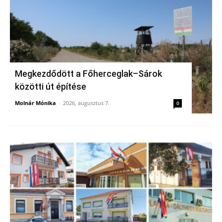
Megkezdődött a Főherceglak–Sárok
közötti út építése
Molnár Mónika
-
2026, augusztus 7.
0