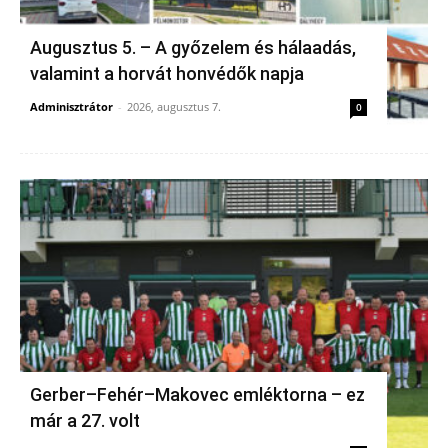
Augusztus 5. – A győzelem és hálaadás,
valamint a horvát honvédők napja
Adminisztrátor
-
2026, augusztus 7.
0
Gerber–Fehér–Makovec emléktorna – ez
már a 27. volt