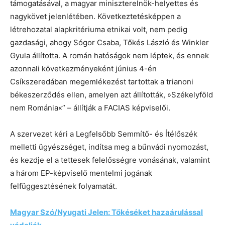
támogatásával, a magyar miniszterelnök-helyettes és
nagykövet jelenlétében. Következtetésképpen a
létrehozatal alapkritériuma etnikai volt, nem pedig
gazdasági, ahogy Sógor Csaba, Tőkés László és Winkler
Gyula állította. A román hatóságok nem léptek, és ennek
azonnali következményeként június 4-én
Csíkszeredában megemlékezést tartottak a trianoni
békeszerződés ellen, amelyen azt állították, »Székelyföld
nem Románia«” – állítják a FACIAS képviselői.
A szervezet kéri a Legfelsőbb Semmítő- és Ítélőszék
melletti ügyészséget, indítsa meg a bűnvádi nyomozást,
és kezdje el a tettesek felelősségre vonásának, valamint
a három EP-képviselő mentelmi jogának
felfüggesztésének folyamatát.
Magyar Szó/Nyugati Jelen: Tőkéséket hazaárulással