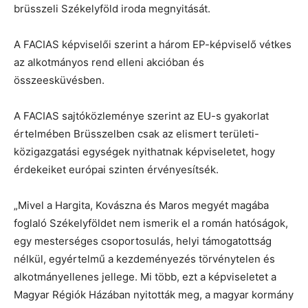
brüsszeli Székelyföld iroda megnyitását.
A FACIAS képviselői szerint a három EP-képviselő vétkes
az alkotmányos rend elleni akcióban és
összeesküvésben.
A FACIAS sajtóközleménye szerint az EU-s gyakorlat
értelmében Brüsszelben csak az elismert területi-
közigazgatási egységek nyithatnak képviseletet, hogy
érdekeiket európai szinten érvényesítsék.
„Mivel a Hargita, Kovászna és Maros megyét magába
foglaló Székelyföldet nem ismerik el a román hatóságok,
egy mesterséges csoportosulás, helyi támogatottság
nélkül, egyértelmű a kezdeményezés törvénytelen és
alkotmányellenes jellege. Mi több, ezt a képviseletet a
Magyar Régiók Házában nyitották meg, a magyar kormány