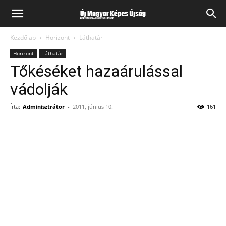
Kezdőlap
Horizont
Láthatár
Horizont
Láthatár
Tőkéséket hazaárulással
vádolják
Írta:
Adminisztrátor
-
2011, június 10.
161