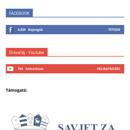
FACEBOOK
4,039
Rajongók
TETSZIK
Drávatáj - Youtube
763
Feliratkozó
FELIRATKOZÁS
Támogató: