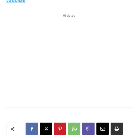
vádolják
Hirdetés