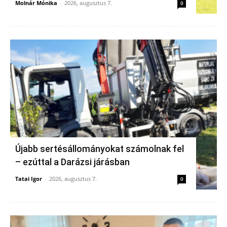
Molnár Mónika
-
2026, augusztus 7.
0
Újabb sertésállományokat számolnak fel
– ezúttal a Darázsi járásban
Tatai Igor
-
2026, augusztus 7.
0