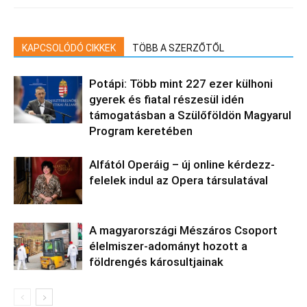
KAPCSOLÓDÓ CIKKEK
TÖBB A SZERZŐTŐL
Potápi: Több mint 227 ezer külhoni
gyerek és fiatal részesül idén
támogatásban a Szülőföldön Magyarul
Program keretében
Alfától Operáig – új online kérdezz-
felelek indul az Opera társulatával
A magyarországi Mészáros Csoport
élelmiszer-adományt hozott a
földrengés károsultjainak