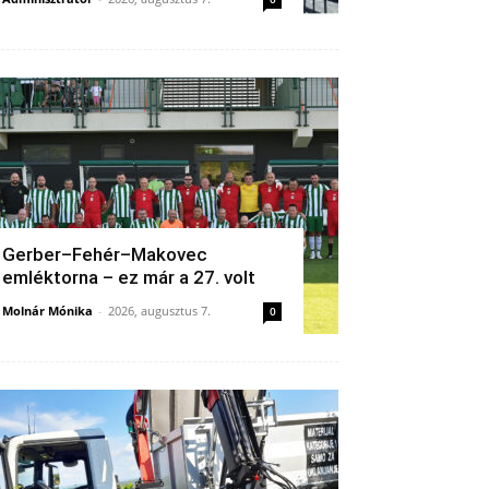
Gerber–Fehér–Makovec
emléktorna – ez már a 27. volt
Molnár Mónika
-
2026, augusztus 7.
0