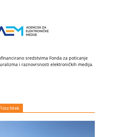
financirano sredstvima Fonda za poticanje
uralizma i raznovrsnosti elektroničkih medija.
Friss hírek