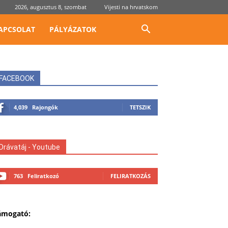
2026, augusztus 8, szombat
Vijesti na hrvatskom
APCSOLAT
PÁLYÁZATOK
FACEBOOK
4,039
Rajongók
TETSZIK
Drávatáj - Youtube
763
Feliratkozó
FELIRATKOZÁS
ámogató: