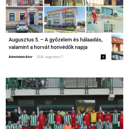
Augusztus 5. – A győzelem és hálaadás,
valamint a horvát honvédők napja
Adminisztrátor
-
2026, augusztus 7.
0