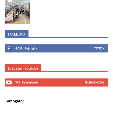
FACEBOOK
4,039
Rajongók
TETSZIK
Drávatáj - Youtube
763
Feliratkozó
FELIRATKOZÁS
Támogató: