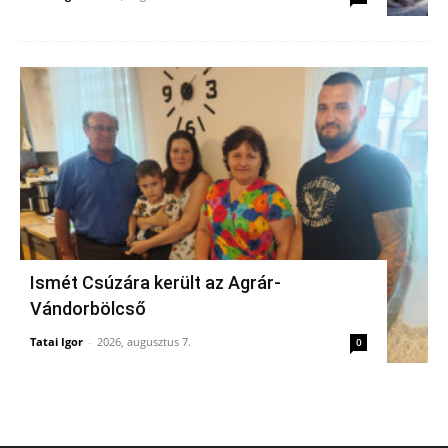
Ismét Csúzára került az Agrár-
Vándorbölcső
Tatai Igor
-
2026, augusztus 7.
0