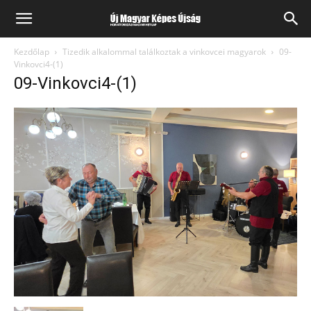
Kezdőlap
Tizedik alkalommal találkoztak a vinkovcei magyarok
09-
Vinkovci4-(1)
09-Vinkovci4-(1)