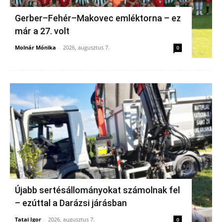
Gerber–Fehér–Makovec emléktorna – ez
már a 27. volt
Molnár Mónika
-
2026, augusztus 7.
0
Újabb sertésállományokat számolnak fel
– ezúttal a Darázsi járásban
Tatai Igor
-
2026, augusztus 7.
0