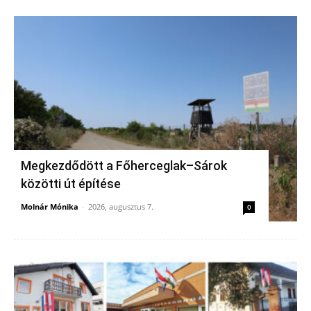
Megkezdődött a Főherceglak–Sárok
közötti út építése
Molnár Mónika
-
2026, augusztus 7.
0