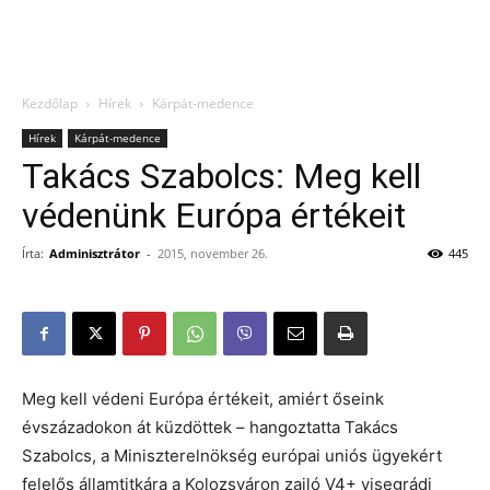
Kezdőlap
Hírek
Kárpát-medence
Hírek
Kárpát-medence
Takács Szabolcs: Meg kell
védenünk Európa értékeit
Írta:
Adminisztrátor
-
2015, november 26.
445
Meg kell védeni Európa értékeit, amiért őseink
évszázadokon át küzdöttek – hangoztatta Takács
Szabolcs, a Miniszterelnökség európai uniós ügyekért
felelős államtitkára a Kolozsváron zajló V4+ visegrádi