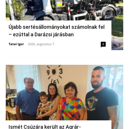
Újabb sertésállományokat számolnak fel
– ezúttal a Darázsi járásban
Tatai Igor
-
2026, augusztus 7.
0
Ismét Csúzára került az Agrár-