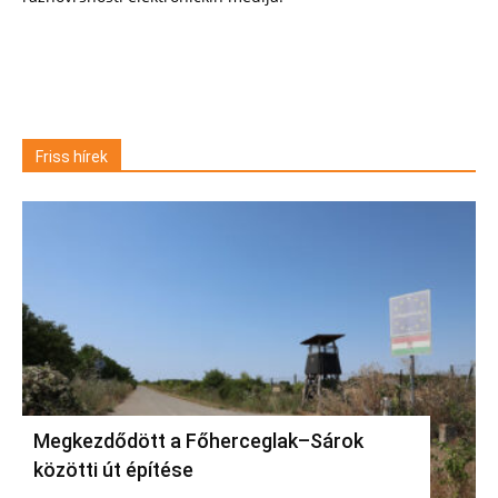
Friss hírek
Megkezdődött a Főherceglak–Sárok
közötti út építése