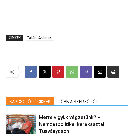
CÍMKÉK
Takács Szabolcs
KAPCSOLÓDÓ CIKKEK
TÖBB A SZERZŐTŐL
Merre vigyük végzetünk? –
Nemzetpolitikai kerekasztal
Tusványoson