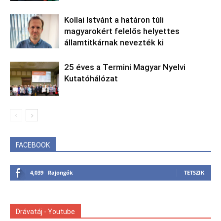
Kollai Istvánt a határon túli
magyarokért felelős helyettes
államtitkárnak nevezték ki
25 éves a Termini Magyar Nyelvi
Kutatóhálózat
FACEBOOK
4,039
Rajongók
TETSZIK
Drávatáj - Youtube