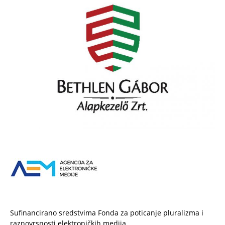
Sufinancirano sredstvima Fonda za poticanje pluralizma i
raznovrsnosti elektroničkih medija.