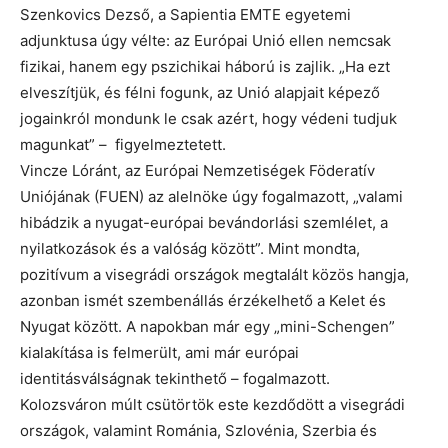
Szenkovics Dezső, a Sapientia EMTE egyetemi
adjunktusa úgy vélte: az Európai Unió ellen nemcsak
fizikai, hanem egy pszichikai háború is zajlik. „Ha ezt
elveszítjük, és félni fogunk, az Unió alapjait képező
jogainkról mondunk le csak azért, hogy védeni tudjuk
magunkat” – figyelmeztetett.
Vincze Lóránt, az Európai Nemzetiségek Föderatív
Uniójának (FUEN) az alelnöke úgy fogalmazott, „valami
hibádzik a nyugat-európai bevándorlási szemlélet, a
nyilatkozások és a valóság között”. Mint mondta,
pozitívum a visegrádi országok megtalált közös hangja,
azonban ismét szembenállás érzékelhető a Kelet és
Nyugat között. A napokban már egy „mini-Schengen”
kialakítása is felmerült, ami már európai
identitásválságnak tekinthető – fogalmazott.
Kolozsváron múlt csütörtök este kezdődött a visegrádi
országok, valamint Románia, Szlovénia, Szerbia és