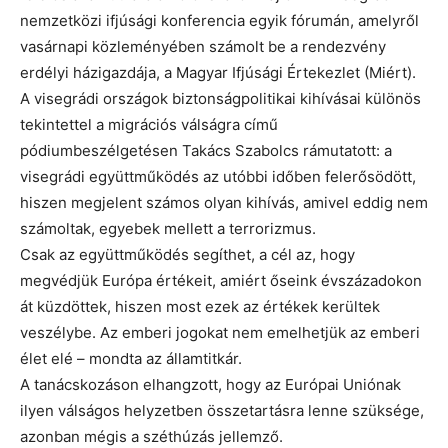
nemzetközi ifjúsági konferencia egyik fórumán, amelyről
vasárnapi közleményében számolt be a rendezvény
erdélyi házigazdája, a Magyar Ifjúsági Értekezlet (Miért).
A visegrádi országok biztonságpolitikai kihívásai különös
tekintettel a migrációs válságra című
pódiumbeszélgetésen Takács Szabolcs rámutatott: a
visegrádi együttműködés az utóbbi időben felerősödött,
hiszen megjelent számos olyan kihívás, amivel eddig nem
számoltak, egyebek mellett a terrorizmus.
Csak az együttműködés segíthet, a cél az, hogy
megvédjük Európa értékeit, amiért őseink évszázadokon
át küzdöttek, hiszen most ezek az értékek kerültek
veszélybe. Az emberi jogokat nem emelhetjük az emberi
élet elé – mondta az államtitkár.
A tanácskozáson elhangzott, hogy az Európai Uniónak
ilyen válságos helyzetben összetartásra lenne szüksége,
azonban mégis a széthúzás jellemző.