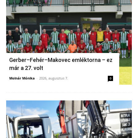
Gerber–Fehér–Makovec emléktorna – ez
már a 27. volt
Molnár Mónika
-
2026, augusztus 7.
0