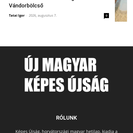
Vándorbölcső
Tatai Igor
-
2026, augusztus 7.
0
RÓLUNK
Képes Újság, horvátországi magyar hetilap, kiadja a