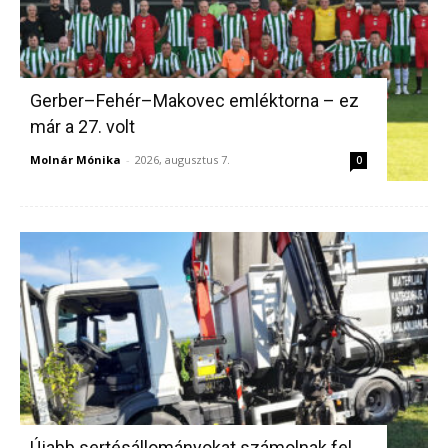
Gerber–Fehér–Makovec emléktorna – ez
már a 27. volt
Molnár Mónika
-
2026, augusztus 7.
0
Újabb sertésállományokat számolnak fel