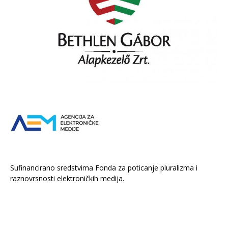
Sufinancirano sredstvima Fonda za poticanje pluralizma i
raznovrsnosti elektroničkih medija.