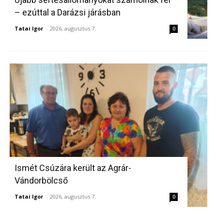
– ezúttal a Darázsi járásban
Tatai Igor
-
2026, augusztus 7.
0
Ismét Csúzára került az Agrár-
Vándorbölcső
Tatai Igor
-
2026, augusztus 7.
0