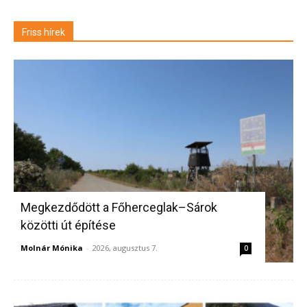
Friss hírek
Megkezdődött a Főherceglak–Sárok
közötti út építése
Molnár Mónika
-
2026, augusztus 7.
0