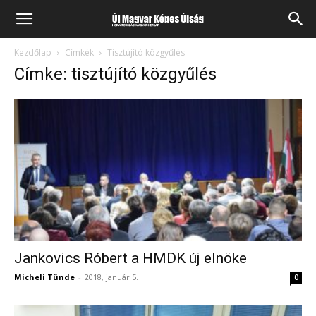
Kezdőlap
Címkék
Tisztújító közgyűlés
Címke: tisztújító közgyűlés
Jankovics Róbert a HMDK új elnöke
Micheli Tünde
-
2018, január 5.
0