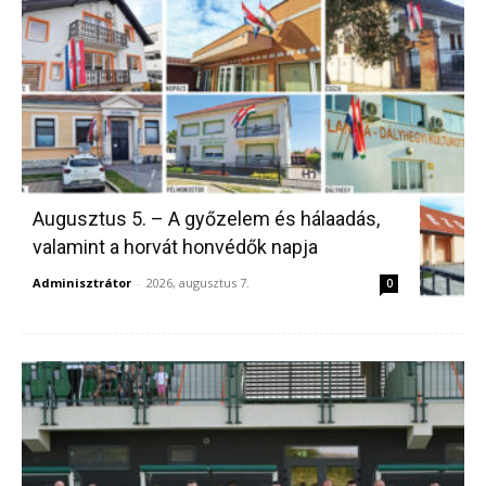
Augusztus 5. – A győzelem és hálaadás,
valamint a horvát honvédők napja
Adminisztrátor
-
2026, augusztus 7.
0