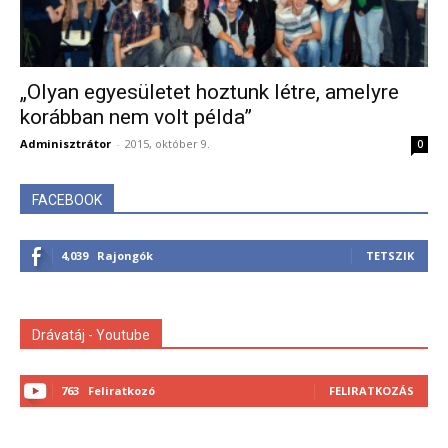
„Olyan egyesületet hoztunk létre, amelyre
korábban nem volt példa”
Adminisztrátor
-
2015, október 9.
0
FACEBOOK
4,039
Rajongók
TETSZIK
Drávatáj - Youtube
763
Feliratkozó
FELIRATKOZÁS