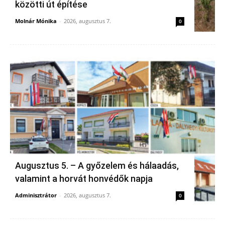
közötti út építése
Molnár Mónika
-
2026, augusztus 7.
0
Augusztus 5. – A győzelem és hálaadás,
valamint a horvát honvédők napja
Adminisztrátor
-
2026, augusztus 7.
0