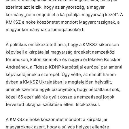
szerinte azt jelzik, hogy az anyaország, a magyar
kormány „nem engedi el a kárpátaljai magyarság kezét”. A
KMKSZ elnöke köszönetet mondott Magyarországnak, a
magyar kormánynak a támogatásokért.
A politikus emlékeztetett arra, hogy a KMKSZ sikeresen
képviseli a kárpátaljai magyarság érdekeit nemzetközi
fórumokon, külön kiemelve és nagyra értékelve Bocskor
Andreának, a Fidesz-KDNP kárpátaljai európai parlamenti
képviselőjének a szerepét. Úgy vélte, az elmúlt három
évben a KMKSZ Ukrajnában is megfelelően helytállt,
aminek szerinte egyik bizonyítéka, hogy példátlanul sok,
közel 65 ezer aláírás gyűlt össze a nemzetiségi jogok
tervezett ukrajnai szűkítése elleni tiltakozásul.
A KMKSZ elnöke köszönetet mondott a kárpátaljai
magyaroknak azért, hogy a súlyos helyzet ellenére