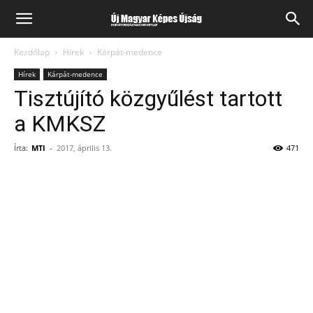
Kezdőlap
Hírek
Kárpát-medence
Hírek
Kárpát-medence
Tisztújító közgyűlést tartott
a KMKSZ
Írta:
MTI
-
2017, április 13.
471