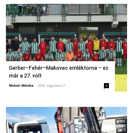
Gerber–Fehér–Makovec emléktorna – ez
már a 27. volt
Molnár Mónika
-
2026, augusztus 7.
0