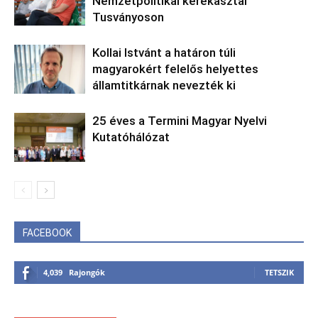
Nemzetpolitikai kerekasztal
Tusványoson
Kollai Istvánt a határon túli
magyarokért felelős helyettes
államtitkárnak nevezték ki
25 éves a Termini Magyar Nyelvi
Kutatóhálózat
FACEBOOK
4,039
Rajongók
TETSZIK