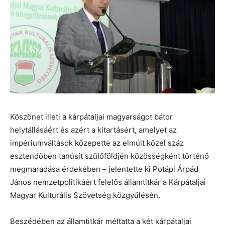
Köszönet illeti a kárpátaljai magyarságot bátor
helytállásáért és azért a kitartásért, amelyet az
impériumváltások közepette az elmúlt közel száz
esztendőben tanúsít szülőföldjén közösségként történő
megmaradása érdekében – jelentette ki Potápi Árpád
János nemzetpolitikáért felelős államtitkár a Kárpátaljai
Magyar Kulturális Szövetség közgyűlésén.
Beszédében az államtitkár méltatta a két kárpátaljai