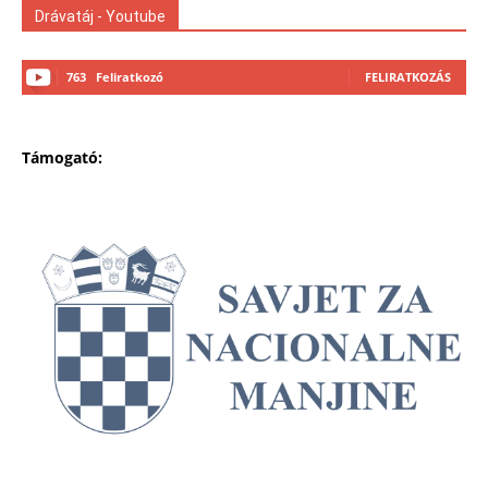
Drávatáj - Youtube
763
Feliratkozó
FELIRATKOZÁS
Támogató: