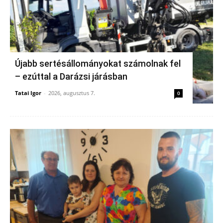
Újabb sertésállományokat számolnak fel
– ezúttal a Darázsi járásban
Tatai Igor
-
2026, augusztus 7.
0