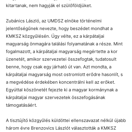
kitartanak, nem hagyják el szülőföldjüket.
Zubánics László, az UMDSZ elnöke történelmi
jelentőségűnek nevezte, hogy beszédet mondhat a
KMKSZ közgyűlésén. Úgy vélte, ez a kárpátaljai
magyarság önmagára találási folyamatának a része. Mint
fogalmazott, a kárpátaljai magyarság megértette a kor
üzenetét, amikor szervezetei összefogtak, tudatosult
benne, hogy csak egy járható út van. Azt mondta, a
kárpátaljai magyarság most ostromlott erődre hasonlít, s
a megvédése érdekében koncentrálni kell az erőket.
Egyúttal köszönetét fejezte ki a magyar kormánynak a
kárpátaljai magyar szervezetek összefogásának
támogatásáért.
A tisztújító közgyűlés küldöttei ellenszavazat nélkül újabb
három évre Brenzovics Lászlót választották a KMKSZ