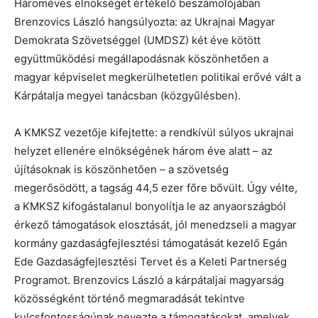
Hároméves elnökségét értékelő beszámolójában
Brenzovics László hangsúlyozta: az Ukrajnai Magyar
Demokrata Szövetséggel (UMDSZ) két éve kötött
együttműködési megállapodásnak köszönhetően a
magyar képviselet megkerülhetetlen politikai erővé vált a
Kárpátalja megyei tanácsban (közgyűlésben).
A KMKSZ vezetője kifejtette: a rendkívül súlyos ukrajnai
helyzet ellenére elnökségének három éve alatt – az
újításoknak is köszönhetően – a szövetség
megerősödött, a tagság 44,5 ezer főre bővült. Úgy vélte,
a KMKSZ kifogástalanul bonyolítja le az anyaországból
érkező támogatások elosztását, jól menedzseli a magyar
kormány gazdaságfejlesztési támogatását kezelő Egán
Ede Gazdaságfejlesztési Tervet és a Keleti Partnerség
Programot. Brenzovics László a kárpátaljai magyarság
közösségként történő megmaradását tekintve
kulcsfontosságúnak nevezte a támogatásokat, amelyek