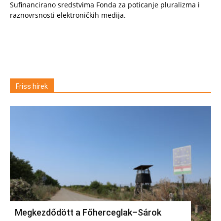
Sufinancirano sredstvima Fonda za poticanje pluralizma i
raznovrsnosti elektroničkih medija.
Friss hírek
Megkezdődött a Főherceglak–Sárok