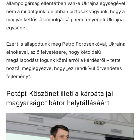
állampolgárság ellentétben van-e Ukrajna egységével,
nem a mi dolgunk, de abban biztosak vagyunk, hogy a
magyar kettős állampolgárság nem fenyegeti Ukrajna
egységét.
Ezért is állapodtunk meg Petro Porosenkóval, Ukrajna
elnökével, az ő felvetésére, hogy kétoldalú
megállapodást fogunk kötni erről a kérdésről – tette
hozzá, megjegyezve, hogy „ez rendkívül örvendetes
fejlemény”.
Potápi: Köszönet illeti a kárpátaljai
magyarságot bátor helytállásáért