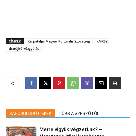
CÍMKÉK
Kárpátaljai Magyar Kulturális Szövetség
KMKSZ
tisztújító közgyűlés
KAPCSOLÓDÓ CIKKEK
TÖBB A SZERZŐTŐL
Merre vigyük végzetünk? –