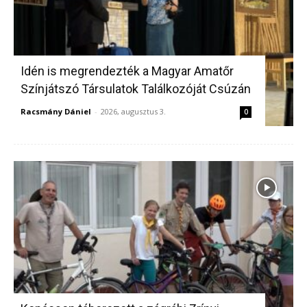
Idén is megrendezték a Magyar Amatőr
Színjátszó Társulatok Találkozóját Csúzán
Racsmány Dániel
-
2026, augusztus 3.
0