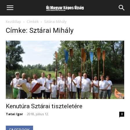
Kezdőlap
Címkék
Sztárai Mihály
Címke: Sztárai Mihály
Kenutúra Sztárai tiszteletére
Tatai Igor
-
2018, július 12.
0