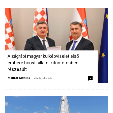
A zágrábi magyar külképviselet első
embere horvát állami kitüntetésben
részesült
Molnár Mónika
-
2026, július 30.
0