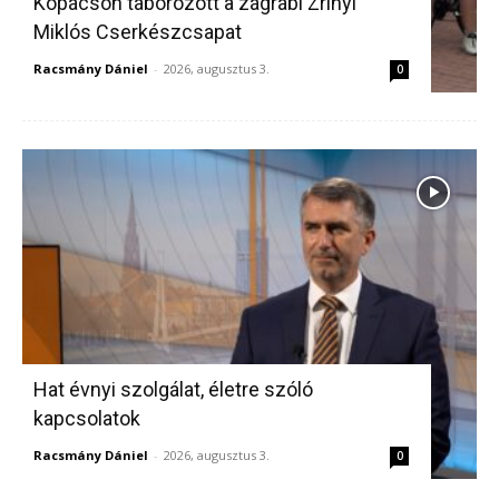
Kopácson táborozott a zágrábi Zrínyi
Miklós Cserkészcsapat
Racsmány Dániel
-
2026, augusztus 3.
0
Hat évnyi szolgálat, életre szóló
kapcsolatok
Racsmány Dániel
-
2026, augusztus 3.
0