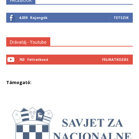
FACEBOOK
4,039
Rajongók
TETSZIK
Drávatáj - Youtube
763
Feliratkozó
FELIRATKOZÁS
Támogató: