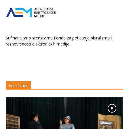
Sufinancirano sredstvima Fonda za poticanje pluralizma i
raznovrsnosti elektroničkih medija.
Friss hírek