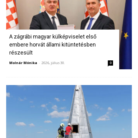
A zágrábi magyar külképviselet első
embere horvát állami kitüntetésben
részesült
Molnár Mónika
-
2026, július 30.
0