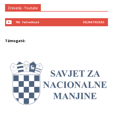
Drávatáj - Youtube
763
Feliratkozó
FELIRATKOZÁS
Támogató: