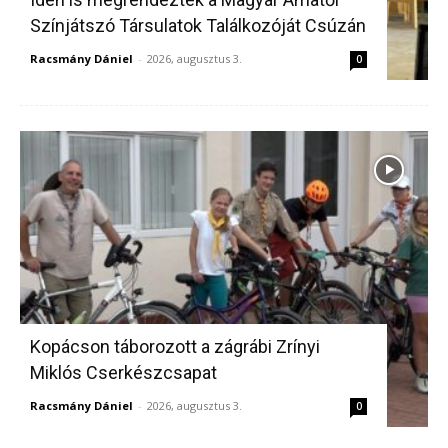
Színjátszó Társulatok Találkozóját Csúzán
Racsmány Dániel
-
2026, augusztus 3.
0
Kopácson táborozott a zágrábi Zrínyi
Miklós Cserkészcsapat
Racsmány Dániel
-
2026, augusztus 3.
0