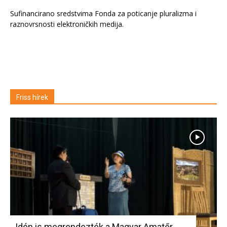
Sufinancirano sredstvima Fonda za poticanje pluralizma i
raznovrsnosti elektroničkih medija.
Friss hírek
Idén is megrendezték a Magyar Amatőr