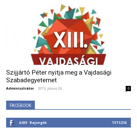
Szijjártó Péter nyitja meg a Vajdasági
Szabadegyetemet
Adminisztrátor
-
2015, június 26.
0
FACEBOOK
4,039
Rajongók
TETSZIK