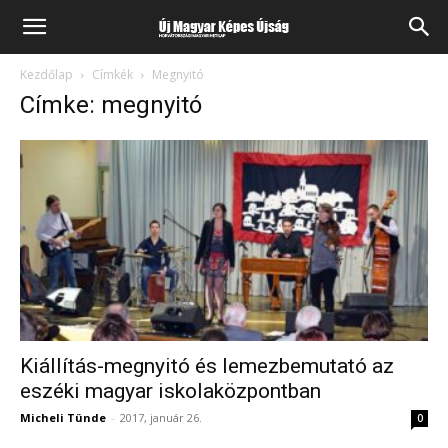
Kezdőlap
Címkék
Megnyitó
Címke: megnyitó
Kiállítás-megnyitó és lemezbemutató az
eszéki magyar iskolaközpontban
Micheli Tünde
-
2017, január 26.
0