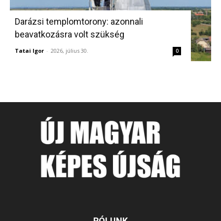
Darázsi templomtorony: azonnali
beavatkozásra volt szükség
Tatai Igor
-
2026, július 30.
0
RÓLUNK