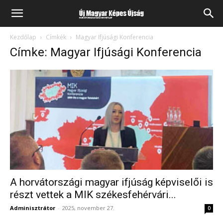
Kezdőlap
Címkék
Magyar Ifjúsági Konferencia
Címke: Magyar Ifjúsági Konferencia
A horvátországi magyar ifjúság képviselői is
részt vettek a MIK székesfehérvári...
Adminisztrátor
-
2025, november 27.
0