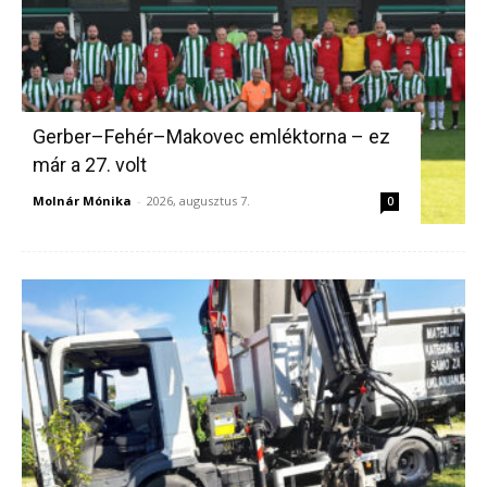
Gerber–Fehér–Makovec emléktorna – ez
már a 27. volt
Molnár Mónika
-
2026, augusztus 7.
0