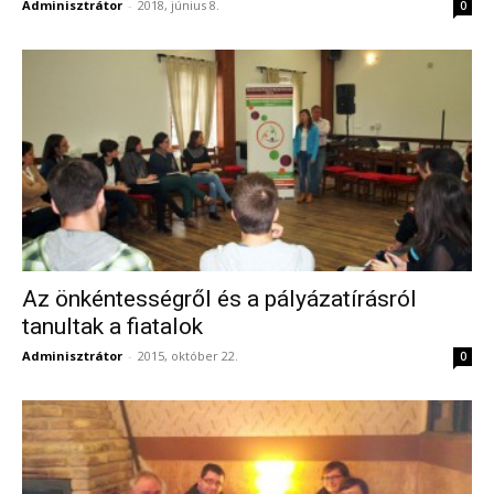
Adminisztrátor
-
2018, június 8.
0
Az önkéntességről és a pályázatírásról
tanultak a fiatalok
Adminisztrátor
-
2015, október 22.
0