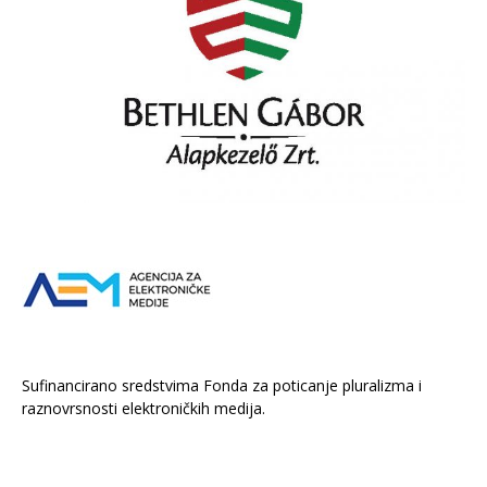
Sufinancirano sredstvima Fonda za poticanje pluralizma i
raznovrsnosti elektroničkih medija.