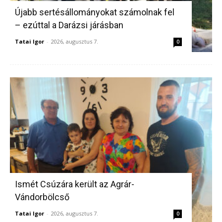
Újabb sertésállományokat számolnak fel
– ezúttal a Darázsi járásban
Tatai Igor
-
2026, augusztus 7.
0
Ismét Csúzára került az Agrár-
Vándorbölcső
Tatai Igor
-
2026, augusztus 7.
0