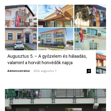
Augusztus 5. – A győzelem és hálaadás,
valamint a horvát honvédők napja
Adminisztrátor
-
2026, augusztus 7.
0