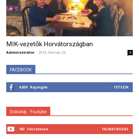
MIK-vezetők Horvátországban
Adminisztrátor
-
2015, február 26.
0
FACEBOOK
4,039
Rajongók
TETSZIK
Drávatáj - Youtube
763
Feliratkozó
FELIRATKOZÁS