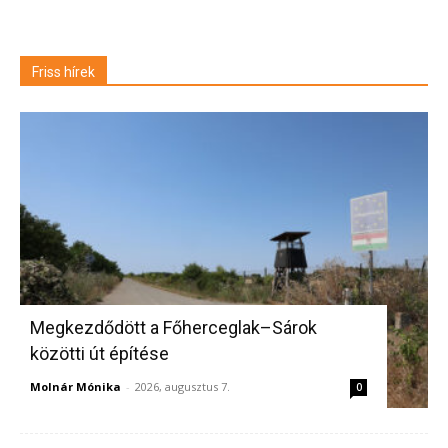
Friss hírek
Megkezdődött a Főherceglak–Sárok
közötti út építése
Molnár Mónika
-
2026, augusztus 7.
0