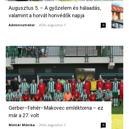
Augusztus 5. – A győzelem és hálaadás,
valamint a horvát honvédők napja
Adminisztrátor
-
2026, augusztus 7.
0
Gerber–Fehér–Makovec emléktorna – ez
már a 27. volt
Molnár Mónika
-
2026, augusztus 7.
0