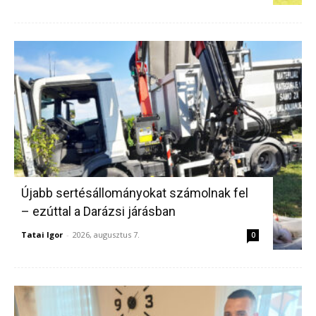
Újabb sertésállományokat számolnak fel
– ezúttal a Darázsi járásban
Tatai Igor
-
2026, augusztus 7.
0