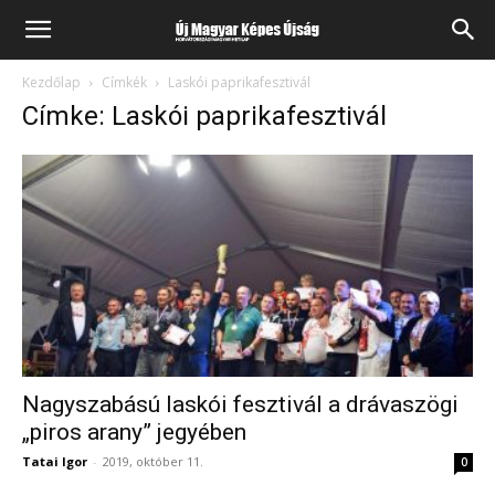
Kezdőlap
Címkék
Laskói paprikafesztivál
Címke: Laskói paprikafesztivál
Nagyszabású laskói fesztivál a drávaszögi
„piros arany” jegyében
Tatai Igor
-
2019, október 11.
0