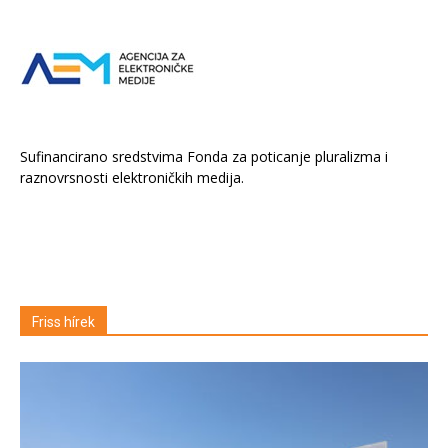
Sufinancirano sredstvima Fonda za poticanje pluralizma i
raznovrsnosti elektroničkih medija.
Friss hírek