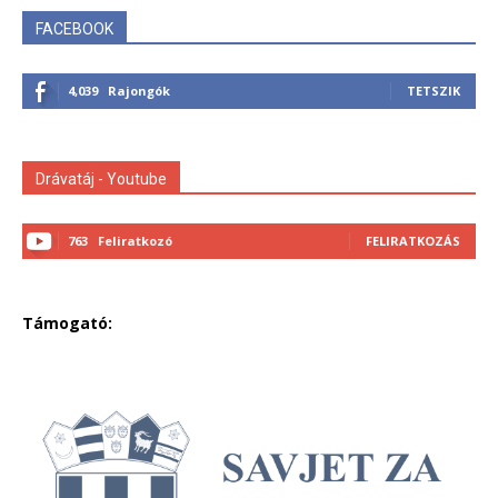
FACEBOOK
4,039
Rajongók
TETSZIK
Drávatáj - Youtube
763
Feliratkozó
FELIRATKOZÁS
Támogató: