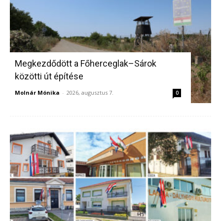
Megkezdődött a Főherceglak–Sárok
közötti út építése
Molnár Mónika
-
2026, augusztus 7.
0