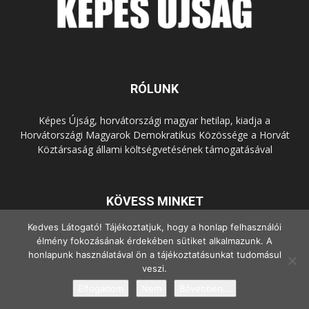
RÓLUNK
Képes Újság, horvátországi magyar hetilap, kiadja a
Horvátországi Magyarok Demokratikus Közössége a Horvát
Köztársaság állami költségvetésének támogatásával
KÖVESS MINKET
Kedves Látogató! Tájékoztatjuk, hogy a honlap felhasználói
élmény fokozásának érdekében sütiket alkalmazunk. A
honlapunk használatával ön a tájékoztatásunkat tudomásul
veszi.
Elfogadom
Nem
Bővebben...
© Copyright - 2022 Minden jog fenntartva.