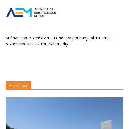
Sufinancirano sredstvima Fonda za poticanje pluralizma i
raznovrsnosti elektroničkih medija.
Friss hírek