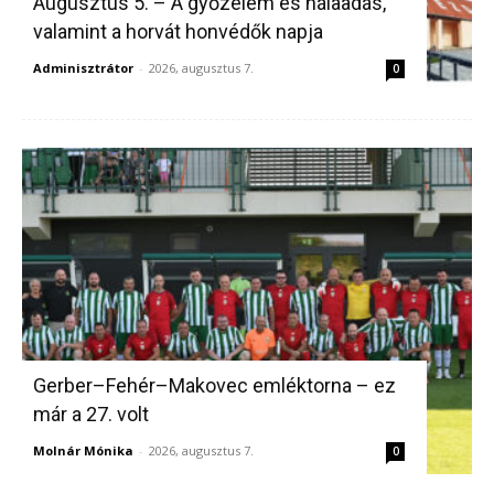
Augusztus 5. – A győzelem és hálaadás,
valamint a horvát honvédők napja
Adminisztrátor
-
2026, augusztus 7.
0
Gerber–Fehér–Makovec emléktorna – ez
már a 27. volt
Molnár Mónika
-
2026, augusztus 7.
0