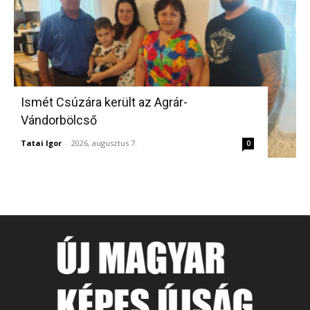
Ismét Csúzára került az Agrár-
Vándorbölcső
Tatai Igor
-
2026, augusztus 7.
0