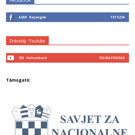
FACEBOOK
4,039
Rajongók
TETSZIK
Drávatáj - Youtube
763
Feliratkozó
FELIRATKOZÁS
Támogató: