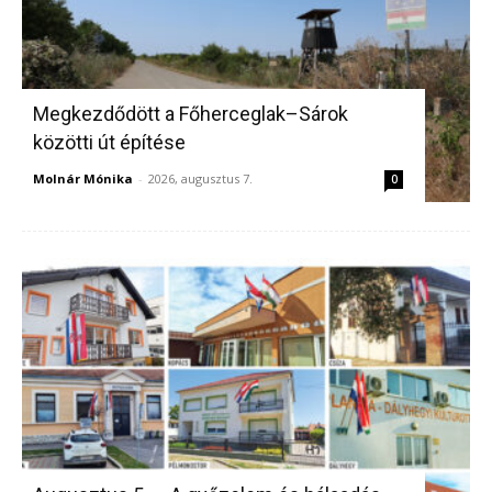
Megkezdődött a Főherceglak–Sárok
közötti út építése
Molnár Mónika
-
2026, augusztus 7.
0