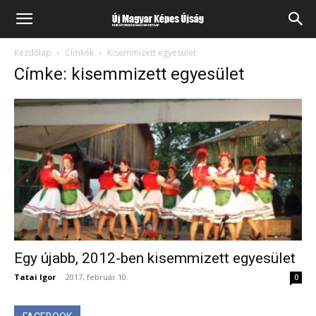
Kezdőlap
Címkék
Kisemmizett egyesület
Címke: kisemmizett egyesület
Egy újabb, 2012-ben kisemmizett egyesület
Tatai Igor
-
2017, február 10.
0