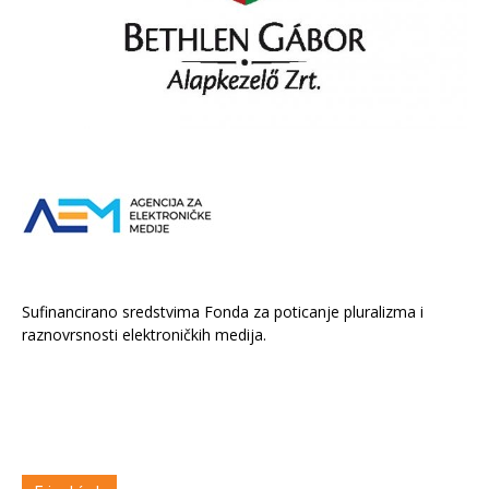
Sufinancirano sredstvima Fonda za poticanje pluralizma i
raznovrsnosti elektroničkih medija.