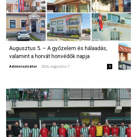
Augusztus 5. – A győzelem és hálaadás,
valamint a horvát honvédők napja
Adminisztrátor
-
2026, augusztus 7.
0