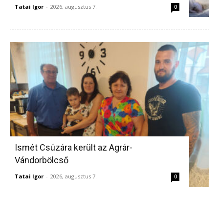
Tatai Igor
-
2026, augusztus 7.
0
Ismét Csúzára került az Agrár-
Vándorbölcső
Tatai Igor
-
2026, augusztus 7.
0