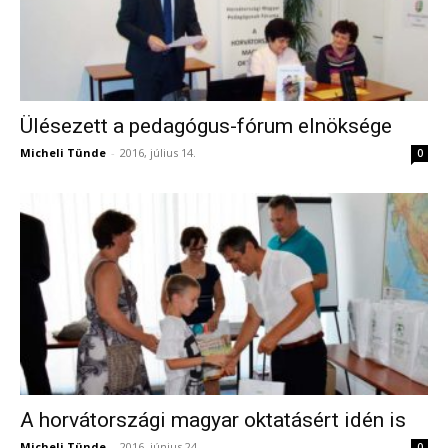
Ülésezett a pedagógus-fórum elnöksége
Micheli Tünde
-
2016, július 14.
0
A horvátországi magyar oktatásért idén is
Micheli Tünde
-
2016, június 24.
0