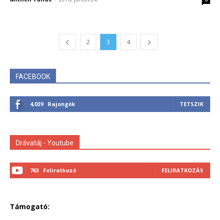
2
3
4
FACEBOOK
4,039
Rajongók
TETSZIK
Drávatáj - Youtube
763
Feliratkozó
FELIRATKOZÁS
Támogató: