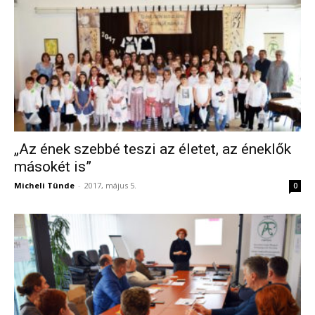
„Az ének szebbé teszi az életet, az éneklők
másokét is”
Micheli Tünde
-
2017, május 5.
0