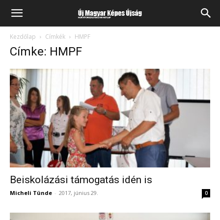
Kezdőlap
Címkék
HMPF
Címke: HMPF
Beiskolázási támogatás idén is
Micheli Tünde
-
2017, június 29.
0