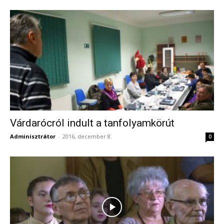
Várdarócról indult a tanfolyamkörút
Adminisztrátor
-
2016, december 8.
0