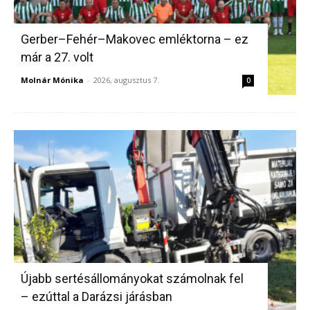
Gerber–Fehér–Makovec emléktorna – ez
már a 27. volt
Molnár Mónika
-
2026, augusztus 7.
0
Újabb sertésállományokat számolnak fel
– ezúttal a Darázsi járásban