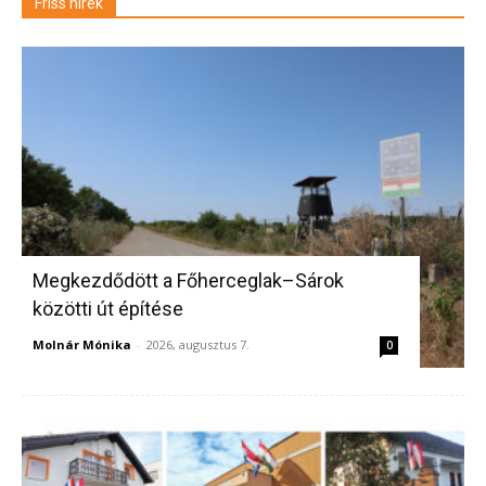
Friss hírek
Megkezdődött a Főherceglak–Sárok
közötti út építése
Molnár Mónika
-
2026, augusztus 7.
0