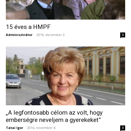
15 éves a HMPF
Adminisztrátor
-
2016, december 2.
0
„A legfontosabb célom az volt, hogy
emberségre neveljem a gyerekeket”
Tatai Igor
-
2016, november 4.
0