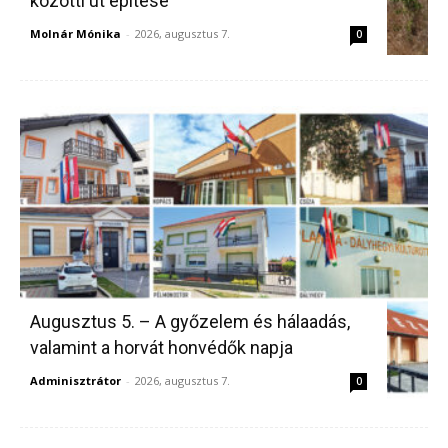
közötti út építése
Molnár Mónika
-
2026, augusztus 7.
0
Augusztus 5. – A győzelem és hálaadás,
valamint a horvát honvédők napja
Adminisztrátor
-
2026, augusztus 7.
0