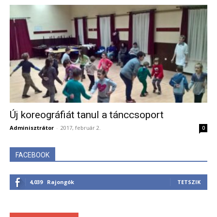
Új koreográfiát tanul a tánccsoport
Adminisztrátor
-
2017, február 2.
0
FACEBOOK
4,039
Rajongók
TETSZIK