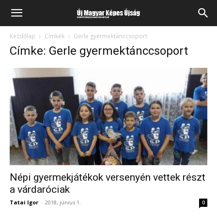
Kezdőlap
Címkék
Gerle gyermektánccsoport
Címke: Gerle gyermektánccsoport
Népi gyermekjátékok versenyén vettek részt
a várdaróciak
Tatai Igor
-
2018, június 1.
0