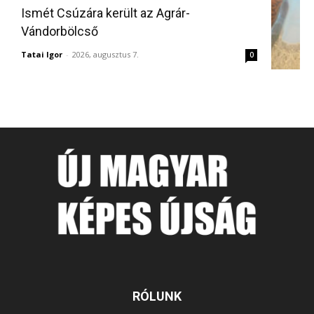
Ismét Csúzára került az Agrár-
Vándorbölcső
Tatai Igor
-
2026, augusztus 7.
0
RÓLUNK