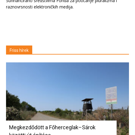
Sufinancirano sredstvima Fonda za poticanje pluralizma i
raznovrsnosti elektroničkih medija.
Friss hírek
Megkezdődött a Főherceglak–Sárok