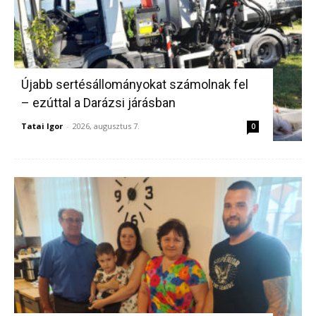
Újabb sertésállományokat számolnak fel
– ezúttal a Darázsi járásban
Tatai Igor
-
2026, augusztus 7.
0