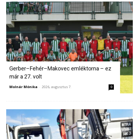
Gerber–Fehér–Makovec emléktorna – ez
már a 27. volt
Molnár Mónika
-
2026, augusztus 7.
0