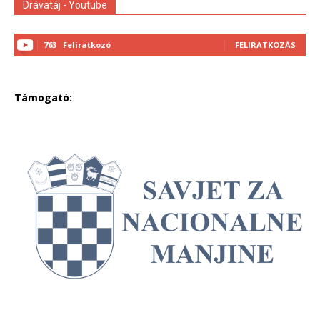
Drávatáj - Youtube
763
Feliratkozó
FELIRATKOZÁS
Támogató: